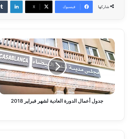
لينكدإن
فيسبوك
‫X
شاركها
ج
د
و
ل
أ
ع
م
ا
ل
ا
جدول أعمال الدورة العادية لشهر فبراير 2018‎
ل
د
و
ر
ة