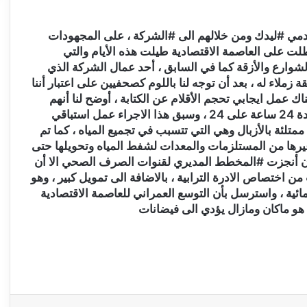
دمي #ليدك ومن خلالهم الى #الشركة ، على المجهودات
هاطلت على العاصمة الاقتصادية طيلت هذه الأيام والتي
شوارع والأزقة كما في السابق ، أحد عمال الشركة الذي
زملاء له ، بعد أن توجه لنا باللوم كصحفيين على اعتبار أننا
اك عمل ايجابي تحجم الأقلام عن الكتابة ، أوضح لنا أنهم
ومنذ اندار مديرية الأرصاد الجوية وهم يعملون كفرق لمدة 24 ساعة على 24 ، وسبق هذا الاجراء عمل استباقي
تلئة بالأزبال وهي التي تتسبب في تجميع المياه ، كما تم
غيرها من المستلزمات والمعدات لشفط المياه وتحويلها حتى
 أن أنجزت #المخطط المديري لقنوات الصرف الصحي الا أن
اختصاص الادرة الترابية ، بالاضافة الى تمويل كبير ، وهو
ئية ، واسترسل بأن التوسع العمراني للعاصمة الاقتصادية
هو ماكان ومازال يؤدي الى فيضانات