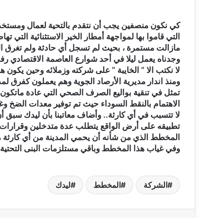
كي نكون منصفين يجب أن نتقدم بالتحية لعمال ومستخ
التي قاموا بها لمواجهة أمطار الخير الاستثنائية التي ت
مازالت مستمرة ، بحيث لم تسجل أي حادثة ولم تغرق ال
وجدناه يعمل ليلا في أحد شوارع العاصمة الاقتصادي رفقة 
لا نكتب الا ” الخايبة ” على شركته وزملائه وحين يكون هن
تمثل في تنقية بواليع الصرف الصحي التي عادة ماتكون مم
الاهتمام بالنقط السوداء حيث تم توفير معدات الضخ و
لا تتسبب في أي كارثة.. وأضاف معاتبنا بأن ليدك سبق
تطبيقه على أرض الواقع يتطلب عدة متدخلين وقرارات من 
المخطط الذي من شأنه أن يحمي المدينة من أي كارثة ما
وفي غياب هذا المخطط وباقي مستلزمات البنى التحتية 
الشركة
المخطط
ليدك