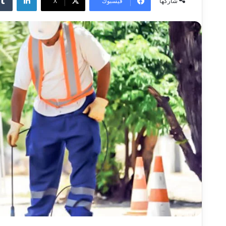
فيسبوك
‫X
شاركها