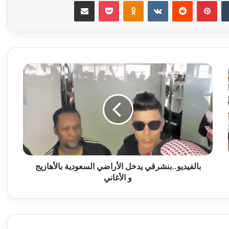
‏Tumblr
بينتيريست
‏Reddit
‏VKontakte
Odnoklassniki
‫Pocket
مشاركة عبر البريد
ب
ا
ل
ف
ي
د
ي
و
.
.
بالفيديو..بنشرقي يدخل الأراضي السعودية بالأهازيج
ب
و الأغاني
ن
ش
ر
ق