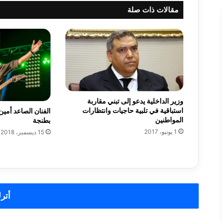
ا
مقالات ذات صلة
ل
ع
ا
د
ي
ة
ل
ش
ه
وزير الداخلية يدعو إلى تبني مقاربة
ر
استباقية في تلبية حاجيات وانتظارات
الفنان الصاعد أمين
ف
المواطنين
بطنجة
ب
1 يونيو، 2017
15 ديسمبر، 2018
ر
ا
ي
ر
2
0
أترك
1
8