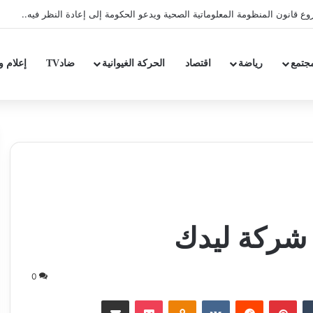
ع قانون المنظومة المعلوماتية الصحية ويدعو الحكومة إلى إعادة النظر فيه..
جتمع
رياضة
اقتصاد
الحركة الغيوانية
ضادTV
إعلام و
 شركة ليدك
0
‏Tumblr
بينتيريست
‏Reddit
‏VKontakte
Odnoklassniki
‫Pocket
مشاركة عبر البريد