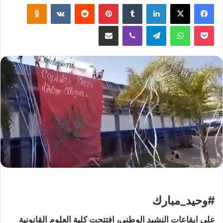
لينكدإن
‏Tumblr
بينتيريست
‏Reddit
‏VKontakte
Odnoklassniki
‫Pocket
واتساب
تيلقرام
ڤايبر
مشاركة عبر البريد
#وحيد_مبارك
على ايقاعات النشيد الوطني، افتتحت كلية العلوم القانونية