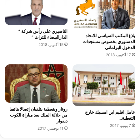
ق
ق
ي
ب
ا
ا
ل
ل
ل
الناصيري على رأس شركة ”
ث
بلاغ المكتب السياسي للاتحاد
الدارالبيضاء للتراث “
م
ا
الدستوري بخصوص مستجدات
ح
م
15 أكتوبر، 2018
الدخول البرلماني
ل
ن
17 أكتوبر، 2018
ي
ل
ي
ل
ن
ر
ج
ا
ء
ع
ل
رونار وبنعطية يتلقيان إتصالا هاتفيا
ى
عامل اقليم ابن امسيك خارج
من جلالة الملك بعد مباراة الكوت
ح
التغطية…
ديفوار
س
7 يونيو، 2017
11 نوفمبر، 2017
ا
ب