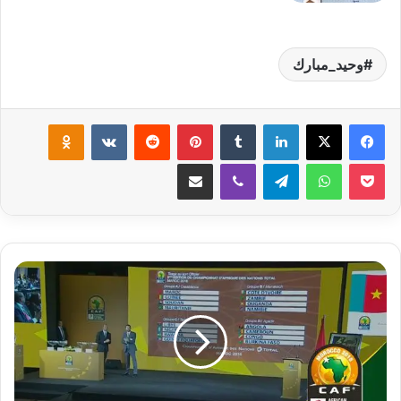
وحيد_مبارك
لينكدإن
‏Tumblr
بينتيريست
‏Reddit
‏VKontakte
Odnoklassniki
‫Pocket
واتساب
تيلقرام
ڤايبر
مشاركة عبر البريد
ا
ل
ن
ت
ا
ئ
ج