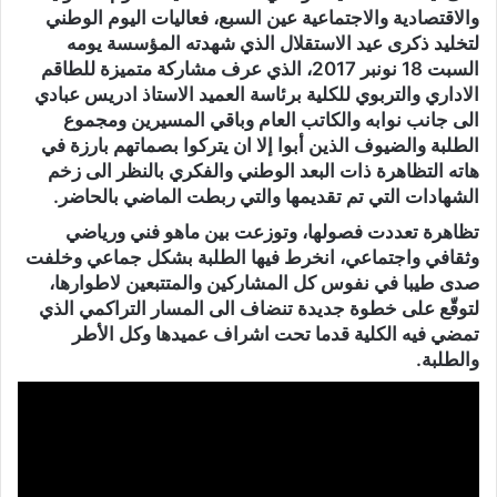
والاقتصادية والاجتماعية عين السبع، فعاليات اليوم الوطني
لتخليد ذكرى عيد الاستقلال الذي شهدته المؤسسة يومه
السبت 18 نونبر 2017، الذي عرف مشاركة متميزة للطاقم
الاداري والتربوي للكلية برئاسة العميد الاستاذ ادريس عبادي
الى جانب نوابه والكاتب العام وباقي المسيرين ومجموع
الطلبة والضيوف الذين أبوا إلا ان يتركوا بصماتهم بارزة في
هاته التظاهرة ذات البعد الوطني والفكري بالنظر الى زخم
الشهادات التي تم تقديمها والتي ربطت الماضي بالحاضر.
تظاهرة تعددت فصولها، وتوزعت بين ماهو فني ورياضي
وثقافي واجتماعي، انخرط فيها الطلبة بشكل جماعي وخلفت
صدى طيبا في نفوس كل المشاركين والمتتبعين لاطوارها،
لتوقّع على خطوة جديدة تنضاف الى المسار التراكمي الذي
تمضي فيه الكلية قدما تحت اشراف عميدها وكل الأطر
والطلبة.