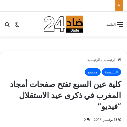
الأطباء الخواص يدعون أخنوش لتطبيق شعار الدولة الاجتماعية بتقليص كلفة العلاج على المرضى…
بح
الوضع ا
القائمة
الرئيسية
/
الرئيسية
الرئيسية
مجتمع
كلية عين السبع تفتح صفحات أمجاد
المغرب في ذكرى عيد الاستقلال
“فيديو”
18 نوفمبر، 2017
0