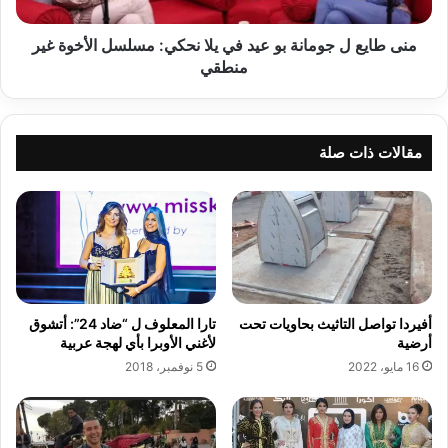
يلا
نحكي:
مسلسل
منى طايع ل جومانة بو عيد في يلا نحكي: مسلسل الأخوة غير
الأخوة
منطقي
غير
منطقي
مقالات ذات صلة
تارا المعلوف ل “ضاد 24”: أتشوق
أفيردا تواصل التاثيث بحاويات تحت
لأغني الأوبرا بأي لهجة عربية
أرضية
5 نوفمبر، 2018
16 مايو، 2022