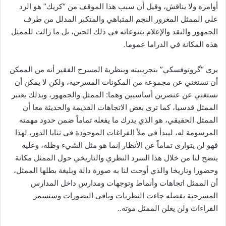
أوامره ولا يناقش، وقيل أن سبب هذا الموقف من “كريك” هو الرد
على الممثل المغرور النجم المتباهي والمتكبر المدلل من طرف
الجمهور والنقد والإعلام بتنوعاته في ذلك الحين، بل ما زالت للممثل
هذه المكانة في الدراما عموما.
يرى “گروتوفسكي” بتجريبيته وبنظرية المسرح الفقير أنه من الممكن
أن نستغني عن مجموعة من المكونات المسرحية، ولكن لا يمكن أن
نستغني عن عنصرين أساسيين وهما: الممثل والجمهور، وبذلك يعتبر
الممثل قدسيا، كما ترى بعض الاتجاهات القديمة والحديثة معا أن
الممثل الحقيقي، هو الذي يدرك ما يفعله تماماً ضمن حدود مهمته
المرسومة له، ليبدأ في ملأ الفراغات الموجودة في ثنايا الدور، لهذا
فهو لن يتوارى تماماً عن الأنظار إنما هو مثل الشيء وظله، وعليه
يتضح لنا من خلال هذا السرد النظري والتاريخي حول الممثل مكانة
وحضورا وتاريخا والذي أوحت لنا به صورة دالة وبليغة بطلها الممثل،
أن الممثل اتجاهات وأنماط وتوجهات ومدارس داخل المدارس
المسرحية بفضله جاءت النظريات وباقي التصورات وستسمر
القراءات ولن يعلن الممثل موته..