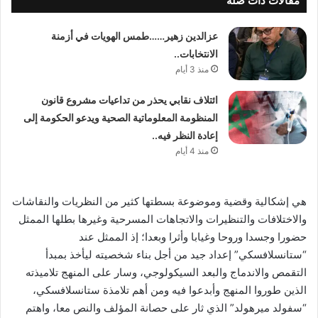
مقالات ذات صلة
عزالدين زهير……طمس الهويات في أزمنة
الانتخابات..
منذ 3 أيام
ائتلاف نقابي يحذر من تداعيات مشروع قانون
المنظومة المعلوماتية الصحية ويدعو الحكومة إلى
إعادة النظر فيه..
منذ 4 أيام
هي إشكالية وقضية وموضوعة بسطتها كثير من النظريات والنقاشات
والاختلافات والتنظيرات والاتجاهات المسرحية وغيرها بطلها الممثل
حضورا وجسدا وروحا وغيابا وأثرا وبعدا؛ إذ الممثل عند
“ستانسلافسكي” إعداد جيد من أجل بناء شخصيته ليأخذ بمبدأ
التقمص والاندماج والبعد السيكولوجي، وسار على المنهج تلاميذته
الذين طوروا المنهج وأبدعوا فيه ومن أهم تلامذة ستانسلافسكي،
“سفولد ميرهولد” الذي ثار على حصانة المؤلف والنص معا، واهتم