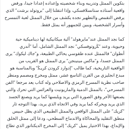
بتكوين الممثل وتدريبه وبناء شخصيته وإعداده إعدادا جيدا، ورفض
واقعية أستاذه ستانسلافسكي، وإذا انتقلنا إلى “بروتولد برشت” الذي
يرفض التقمص والتطهير نجده يكشف من خلال الممثل لعبة التمسرح
وأسرار الشخصية، ويبين للجمهور أنه يمثل فقط.
كما نجد الممثل عند”مايرهولد” آلية ميكانيكية لها ديناميكية حية
وحيوية، وعند “ﯖروتوفسكي” نجد الممثل الشامل، أما “أندري
أنطوان” فالممثل عنده طقوسي يحاكي الطبيعة، و”جاك ليكوك” يرى
الممثل جسدا، و”ماكس مينينجن” يرى الممثل هو القريب من
الواقعية التاريخية، كما طالب “إدوارد كرودن كريـﯖ” وبالمناسبة هو
مبدع انجليزي من القرن التاسع عشر، ممثل ومخرج ومصمم ومنظر
صاحب نظرية المسرح الرمزي والاصلاحي وله كتاب يعد مرجعا “الفن
المسرحي”، بالممثل الدمية والماريونيت والعرائس التي تحرك والتي
يصنعها الآخر وفق الصورة التي يريد ويلبسها كما يريد ويصنع الجسد
الذي يريد ويحركه كما يريد وفي الاتجاه الذي يريد، بهذا التوجه ثار
“كريك” على الممثل الواقعي والممثل الطبيعي الذي يظل حبيس
منطق التقليد والمحاكاة والاندماج السطحي، ودعا إلى ممثل الخلق
والإبداع، بهذا الاختيار يميل “كريك” إلى المخرج الديكتاتور الذي تطاع