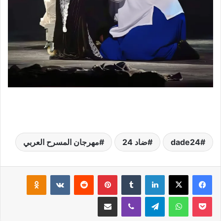
dade24
ضاد 24
مهرجان المسرح العربي
لينكدإن
بينتيريست
klassniki
‫Pocket
واتساب
تيلقرام
ڤايبر
مشاركة عبر البريد