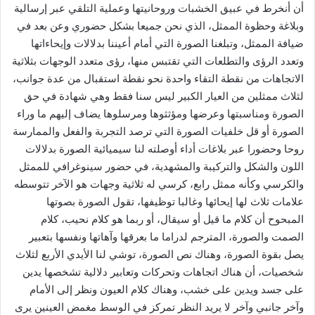
أن أنخرط في عبيق الخشبات وروحانيتها وعملية التلقي عبر إرسالية
وبلاغة وحظوة الممثل، الذي نحن جميعا بشكل حضوري وعن بعد في
ضيافة الممثل، وتبلغنا الصورة التي أمام أعيننا بدلالات وإيحاءاتها
وتعدد الرؤى والتطلعات التي تقتبس منها، رؤى متعدد الوجهات بثلاثية
الاتجاهات من نقطة التقاء واحدة نحو نقطة استقبال من عدة جوانب،
لثلاث ممثلين من العيار الكبير ليس سنا فقط وهي شهادة في حق
الصورة ومناسبتها وعرضها ومؤثثوها ومرسلوها يضاف إليهم ما وراء
الصورة أو قل خلفيات الصورة التي ترصد التجربة والفعل والممارسة
روحا وحضورا عبر بلاغات أداء أوصلته لنا سيميائية الصورة بدلالات
اللون والشكل والتركيبة والمشهدية، في حضور سينوغرافي للممثل
والكرسي وكأنه ممثل رابع، كرسي له ثلاثية وجهات هو الآخر تتوسطه
علامات ثلاث لها إيحائها وغالبا توظيفها، تقول الصورة بصوتها
المبحوح أن كلام ما قيل أو سيقال، أو ربما هو كلام نحيب، كلام
الصمت والصورة، المترجم لدراما ما بعرقها وآهاتها ونفسها بتعبير
يصل بقوة الصورة، وهناك نص الصورة، توشي لنا الأيدي الأربع لثلاث
شخصيات، أن هناك اتجاهات وتحركات وتعابير دلالية تشخصها يدين
على جسد ويدين على خشب، وهناك كلام العيون ونظر إلى الأمام
وآخر جانبي وآخر لا يريد النظر تمركز في الوسط مغمض العينين يرى