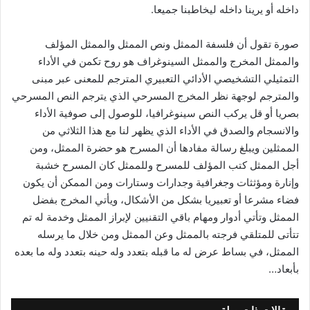
داخله أو يرينا داخله ليخاطبنا جميعا.
صورة تقول أن فلسفة الممثل ونص الممثل والممثل المؤلف
والممثل المخرج والممثل السينوغراف هو روح تكمن في الأداء
التمثيلي التشخيصي الأدائي التعبيري المترجم للمعنى عبر مبنى
والمترجم لوجهة نظر المخرج المسرحي الذي يترجم النص المسرحي
بصريا أو قل يركب النص سينوغرافيا، للوصول إلى صوفية الأداء
والانسجام والصدق في الأداء الذي يظهر لنا مع هذا الثلاثي من
الممثلين ويبلغ رسالة مفادها أن المسرح هو حضرة الممثل، ومن
أجل الممثل كتب المؤلف للمسرح وللممثل كان المسرح خشبة
وإنارة ومؤثثات وجغرافية وجدارات وستارات ومن الممكن أن يكون
فضاء مشرعا أو تعبيريا بشكل من الأشكال، ويأتي المخرج بفضل
الممثل وتأتي أدوار ومهام باقي التقنيين لإبراز الممثل وخدمة له تم
تتأتى للمتلقي فرجته بالممثل وعن الممثل ومن خلال ما يرسله
الممثل، في بساط عرض له ما قبله بتعدد وله حينه بتعدد وله ما بعده
بأبعاد…