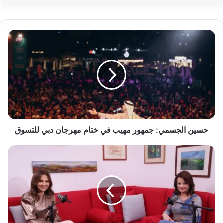
حسين
الجسمي:
جمهور
مهيب
في
ختام
مهرجان
دبي
للتسوق
حسين الجسمي: جمهور مهيب في ختام مهرجان دبي للتسوق
منى
طايع
ل
جومانة
بو
عيد
في