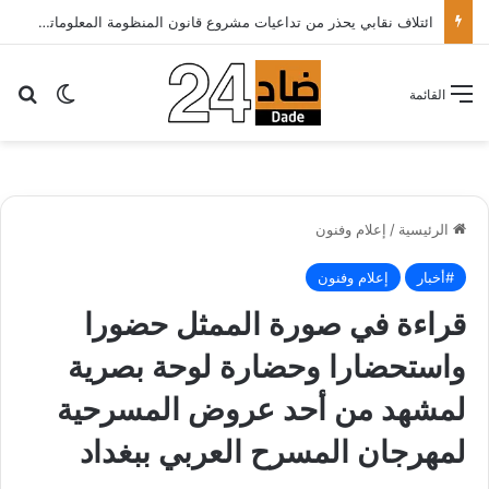
الأطباء الخواص يدعون أخنوش لتطبيق شعار الدولة الاجتماعية بتقليص كلفة العلاج على المرضى…
بح
الوضع ا
القائمة
الرئيسية
/
إعلام وفنون
#أخبار
إعلام وفنون
قراءة في صورة الممثل حضورا
واستحضارا وحضارة لوحة بصرية
لمشهد من أحد عروض المسرحية
لمهرجان المسرح العربي ببغداد