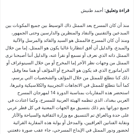
قراءة وتعليق:
أحمد طنيش
منذ أن كان المسرح يعد الممثل ذاك الوسيط بين جميع المكونات بين
المبدعين والتقنيين والنقاد والمنظرين والدارسين وحتى الجمهور،
ومنذ أن كان المسرح فالممثل هو السيد والقائد والمرسل والآلية
والمبدع، والدليل أن أفق انتظارنا غالبا يكون هو الممثل، إما من خلال
الممثل ذاته الذي نعرف أو نسمع أو نقرأ عنه، والدليل أننا أصبحنا نرى
الممثل من وجهات نظر الآخر إما المخرج أو من خلال السينوغراف أو
الدراماتورج الذي قد يكون هو المخرج أو المؤلف أو هما معا وقبل
ذلك كنا نتطلع للممثل من خلال المؤلف والشخصيات التي يرسم،
كما أننا نتطلع للممثل في الاتجاهات التجريبية والكلاسيكية وغيرها،
استحضر هذه المقاربات بمناسبة الدورة 14 لمهرجان المسرح
العربي ببغداد، الذي تنظمه الهيئة العربية للمسرح، وكما اعتادت في
جميع دوراتها يتم ذلك بتنسيق مع الجهات المعنية في كل قطر عربي
على حدة وبالعراق تم التنسيق مع وزارة الثقافية والسياحة والآثار
ونقابة الفنانين العراقيين، والمدخل أو بوابة هذه المقاربة القرائية
لحضور ودور الممثل في الإبداع المسرحي، جاء عقب صورة دفعتني