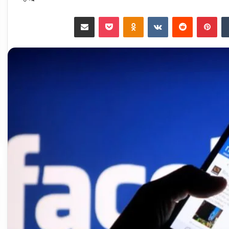
‏Tumblr
بينتيريست
‏Reddit
‏VKontakte
Odnoklassniki
‫Pocket
مشاركة عبر البريد