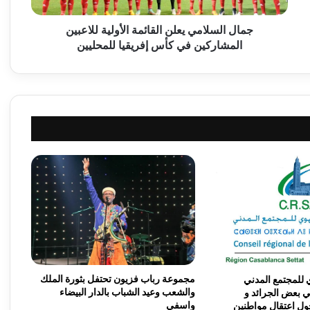
ا
م
جمال السلامي يعلن القائمة الأولية للاعبين
ي
المشاركين في كأس إفريقيا للمحليين
ي
ع
ل
ن
ا
ل
ق
ا
ئ
م
ة
ا
ل
أ
و
ل
مجموعة رباب فزيون تحتفل بثورة الملك
للمجتمع المدني
ي
والشعب وعيد الشباب بالدار البيضاء
بعض الجرائد و
واسفي
ة
حول اعتقال مواطنين