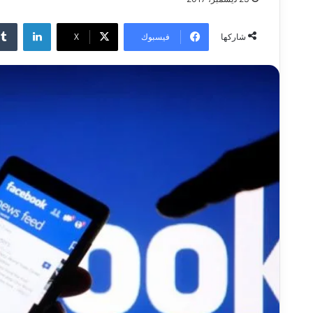
لينكدإن
فيسبوك
‫X
شاركها