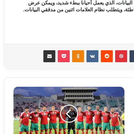
البيانات، الذي يعمل أحيانا ببطء شديد، ويمكن عرض
ئة، ويتطلب نظام العلامات اثنين من مدققي البيانات.
‏Tumblr
بينتيريست
‏Reddit
‏VKontakte
Odnoklassniki
‫Pocket
مشاركة عبر البريد
ج
م
ا
ل
ا
ل
س
ل