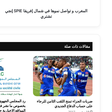
و
ا
المغرب و تواصل نموھا في شمال إفریقا SPIE إنجي
ص
تشتري
ل
ن
م
و
ھ
مقالات ذات صلة
ا
ف
ي
ش
م
ا
ل
إ
ف
ر
ی
رد المجلس الجهوي 
ضربات الجزاء تمنح اللقب الثامن للرجاء
ق
بخصوص ما نشر في 
على حساب الدفاع الجديدي‎
ا
المواقع الإخبارية 
18 نوفمبر، 2017