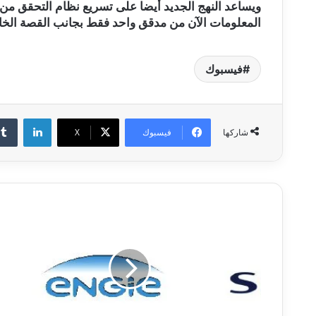
ويساعد النهج الجديد أيضا على تسريع نظام التحقق من 
المعلومات الآن من مدقق واحد فقط بجانب القصة الخاط
فيسبوك
لينكدإن
فيسبوك
‫X
شاركها
ا
ل
م
غ
ر
ب
و
ت