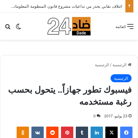
ائتلاف نقابي يحذر من تداعيات مشروع قانون المنظومة المعلوماتية الصحية ويدعو الحكومة إلى إعادة النظر فيه..
بح
الوضع ا
القائمة
الرئيسية
/
الرئيسية
الرئيسية
فيسبوك تطور جهازاً.. يتحول بحسب
رغبة مستخدمه
23 يوليو، 2017
0
لينكدإن
‏Tumblr
بينتيريست
‏Reddit
‏VKontakte
Odnoklassniki