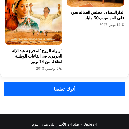
ت
ف
الدارالبيضاء ..مجلس العمالة يجود
ه
على الخواص ب50 مليار
ا
14 يونيو، 2017
ا
ل
ج
د
ي
“ولولة الروح” لمخرجه عبد الإله
الجوهري في القاعات الوطنية
د
انطلاقا من 14 نونبر
9 نوفمبر، 2018
أترك تعليقا
Dade24 - ضاد 24 الأخبار على مدار اليوم