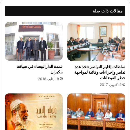
ب
ة
ا
ص
مقالات ذات صلة
ع
ا
ي
ح
ة
ب
ث
ة
ق
"
ي
ا
ل
ل
ة
ت
س
عمدة الدارالبيضاء في ضيافة
سلطات إقليم النواصر تتخذ عدة
ر
بنكيران
تدابير وإجراءات وقائية لمواجهة
ي
خطر الفيضانات
18 يناير، 2018
ب
4 أكتوبر، 2017
ا
ت
"
ع
ن
ه
ا