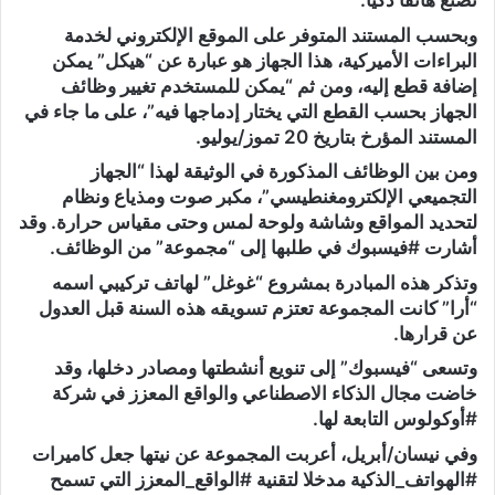
تصنع هاتفا ذكيا.
وبحسب المستند المتوفر على الموقع الإلكتروني لخدمة
البراءات الأميركية، هذا الجهاز هو عبارة عن “هيكل” يمكن
إضافة قطع إليه، ومن ثم “يمكن للمستخدم تغيير وظائف
الجهاز بحسب القطع التي يختار إدماجها فيه”، على ما جاء في
المستند المؤرخ بتاريخ 20 تموز/يوليو.
ومن بين الوظائف المذكورة في الوثيقة لهذا “الجهاز
التجميعي الإلكترومغنطيسي”، مكبر صوت ومذياع ونظام
لتحديد المواقع وشاشة ولوحة لمس وحتى مقياس حرارة. وقد
أشارت #فيسبوك في طلبها إلى “مجموعة” من الوظائف.
وتذكر هذه المبادرة بمشروع “غوغل” لهاتف تركيبي اسمه
“أرا” كانت المجموعة تعتزم تسويقه هذه السنة قبل العدول
عن قرارها.
وتسعى “فيسبوك” إلى تنويع أنشطتها ومصادر دخلها، وقد
خاضت مجال الذكاء الاصطناعي والواقع المعزز في شركة
#أوكولوس التابعة لها.
وفي نيسان/أبريل، أعربت المجموعة عن نيتها جعل كاميرات
#الهواتف_الذكية مدخلا لتقنية #الواقع_المعزز التي تسمح