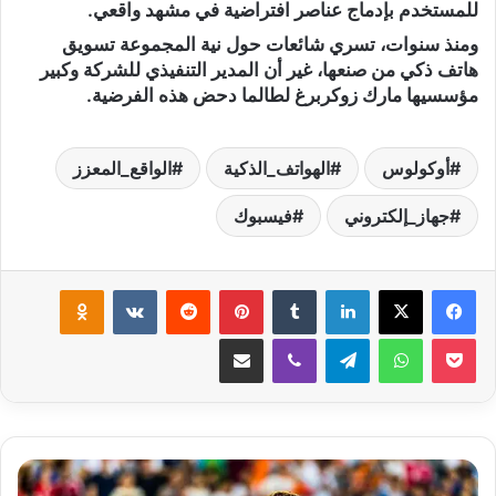
للمستخدم بإدماج عناصر افتراضية في مشهد واقعي.
ومنذ سنوات، تسري شائعات حول نية المجموعة تسويق
هاتف ذكي من صنعها، غير أن المدير التنفيذي للشركة وكبير
مؤسسيها مارك زوكربرغ لطالما دحض هذه الفرضية.
أوكولوس
الهواتف_الذكية
الواقع_المعزز
جهاز_إلكتروني
فيسبوك
لينكدإن
‏Tumblr
بينتيريست
‏Reddit
‏VKontakte
Odnoklassniki
‫Pocket
واتساب
تيلقرام
ڤايبر
مشاركة عبر البريد
م
ي