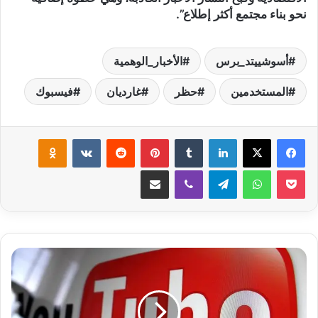
نحو بناء مجتمع أكثر إطلاع”.
أسوشييتد_برس
الأخبار_الوهمية
المستخدمين
حظر
غارديان
فيسبوك
لينكدإن
‏Tumblr
بينتيريست
‏Reddit
‏VKontakte
Odnoklassniki
‫Pocket
واتساب
تيلقرام
ڤايبر
مشاركة عبر البريد
"
ي
و
ت
ي