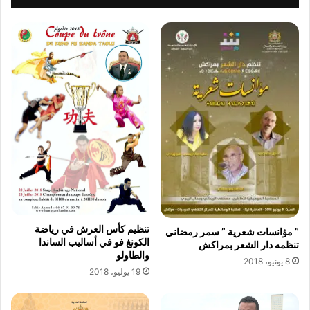
ر
ا
ف
ة
و
ا
ل
ف
ن
م
ه
ر
ج
ا
ن
ت
ر
تنظيم كأس العرش في رياضة
” مؤانسات شعرية ” سمر رمضاني
ك
الكونغ فو في أساليب الساندا
تنظمه دار الشعر بمراكش
ا
والطاولو
8 يونيو، 2018
ن
19 يوليو، 2018
ي
ن