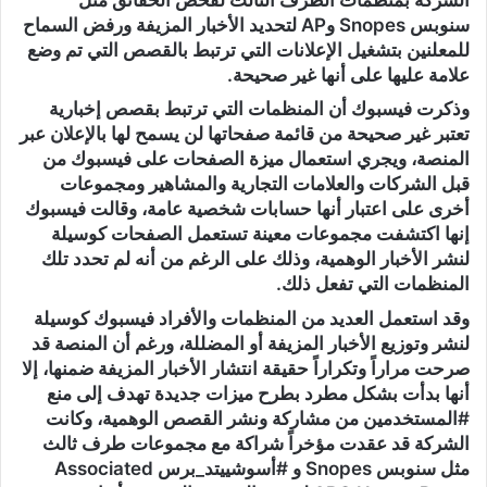
سنوبس Snopes وAP لتحديد الأخبار المزيفة ورفض السماح
للمعلنين بتشغيل الإعلانات التي ترتبط بالقصص التي تم وضع
علامة عليها على أنها غير صحيحة.
وذكرت فيسبوك أن المنظمات التي ترتبط بقصص إخبارية
تعتبر غير صحيحة من قائمة صفحاتها لن يسمح لها بالإعلان عبر
المنصة، ويجري استعمال ميزة الصفحات على فيسبوك من
قبل الشركات والعلامات التجارية والمشاهير ومجموعات
أخرى على اعتبار أنها حسابات شخصية عامة، وقالت فيسبوك
إنها اكتشفت مجموعات معينة تستعمل الصفحات كوسيلة
لنشر الأخبار الوهمية، وذلك على الرغم من أنه لم تحدد تلك
المنظمات التي تفعل ذلك.
وقد استعمل العديد من المنظمات والأفراد فيسبوك كوسيلة
لنشر وتوزيع الأخبار المزيفة أو المضللة، ورغم أن المنصة قد
صرحت مراراً وتكراراً حقيقة انتشار الأخبار المزيفة ضمنها، إلا
أنها بدأت بشكل مطرد بطرح ميزات جديدة تهدف إلى منع
#المستخدمين من مشاركة ونشر القصص الوهمية، وكانت
الشركة قد عقدت مؤخراً شراكة مع مجموعات طرف ثالث
مثل سنوبس Snopes و #أسوشييتد_برس Associated