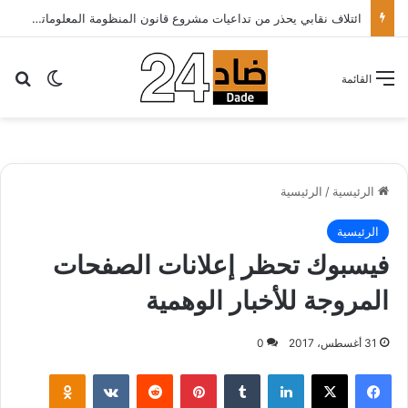
ائتلاف نقابي يحذر من تداعيات مشروع قانون المنظومة المعلوماتية الصحية ويدعو الحكومة إلى إعادة النظر فيه..
بح
الوضع ا
القائمة
الرئيسية
/
الرئيسية
الرئيسية
فيسبوك تحظر إعلانات الصفحات
المروجة للأخبار الوهمية
31 أغسطس، 2017
0
لينكدإن
‏Tumblr
بينتيريست
‏Reddit
‏VKontakte
Odnoklassniki