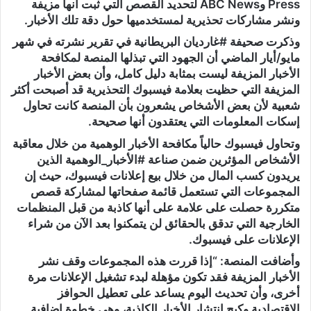
Press وABC News لتحديد القصص التي ثبت أنها مزيفة
ونشر مشاركات تحذيرية لمستخدميها حول دقة تلك الأخبار.
وذكرت صحيفة #غارديان البريطانية في تقرير نشرته في شهر
مايو/أيار الماضي أن الجهود التي تبذلها المنصة لمكافحة
الأخبار المزيفة ليست بمثابة دليل كامل، وأن بعض الأخبار
المزيفة التي حظيت بعلامة فيسبوك التحذيرية قد أصبحت أكثر
شعبية لأن بعض الأشخاص يشعرون بأن المنصة كانت تحاول
إسكات المعلومات التي يعتقدون أنها صحيحة.
وتحاول فيسبوك حالياً مكافحة الأخبار الوهمية من خلال معاقبة
الأشخاص المؤثرين ضمن صناعة #الأخبار_الوهمية الذين
يريدون كسب المال من خلال بيع إعلانات فيسبوك، حيث إن
المجموعات التي تستعمل قائمة صفحاتها لمشاركة قصص
متكررة حصلت على علامة على أنها كاذبة من قبل المنظمات
الخارجية التي تدقق بالحقائق لن يتمكنوا بعد الآن من شراء
الإعلانات على فيسبوك.
وأضافت المنصة: “إذا قررت هذه المجموعات وقف نشر
الأخبار المزيفة فقد تكون مؤهلة لبدء تشغيل الإعلانات مرة
أخرى، وأن تحديث اليوم يساعد على تعطيل الحوافز
الاقتصادية وكبح انتشار الأخبار الكاذبة، وهي خطوة إضافية