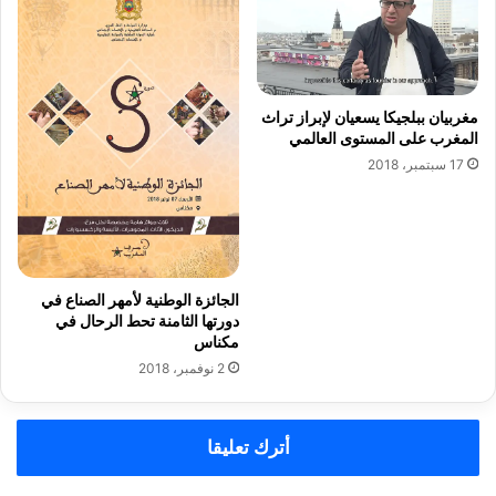
–
أ
ر
ك
ا
مغربيان ببلجيكا يسعيان لإبراز تراث
ن
المغرب على المستوى العالمي
.
17 سبتمبر، 2018
.
ا
ل
ر
م
ز
الجائزة الوطنية لأمهر الصناع في
و
دورتها الثامنة تحط الرحال في
ا
مكناس
ل
2 نوفمبر، 2018
ث
ر
و
ة
أترك تعليقا