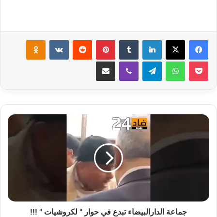
لينكدإن
‏Tumblr
بينتيريست
‏Reddit
‏VKontakte
Odnoklassniki
‫Pocket
واتساب
تيلقرام
ڤايبر
مشاركة عبر البريد
ج
م
ا
ع
ة
ا
ل
د
ا
ر
جماعة الدارالبيضاء تبدع في حوار " لكروشيات " !!!