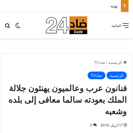
تهنئة
بح
الوضع ا
القائمة
الرئيسية
/
ضادTV
الرئيسية
ضادTV
فنانون عرب وعالميون يهنئون جلالة
الملك بعودته سالما معافى إلى بلده
وشعبه
17 أبريل، 2018
0