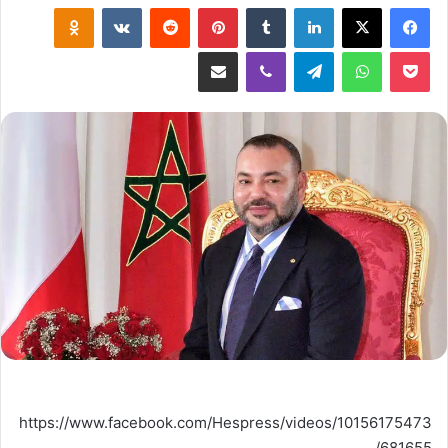
لينكدإن
‏Tumblr
بينتيريست
‏Reddit
‏VKontakte
Odnoklassniki
‫Pocket
واتساب
تيلقرام
ڤايبر
مشاركة عبر البريد
https://www.facebook.com/Hespress/videos/10156175473
681655/