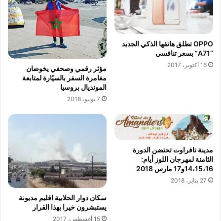
و
ل
ش
ح
ي
د
ا
ا
ت
ث
OPPO تطلق هاتفها الذكي الجديد
"
“A71” بسعر تنافسي
ة
!
"
16 أكتوبر، 2017
مؤثر رقمي وصحفي يخوضان
!
ن
مغامرة السفر بالسيّارة لمتابعة
!
د
المونديال بروسيا
و
7 يونيو، 2018
ة
"
د
ا
ر
مدينة تافراوت تحتضن الدورة
ا
الثامنة لمهرجان اللوز أيام:
ل
14،15،16و17 مارس 2018
ش
27 يناير، 2018
ع
سكان دوار الحلابية اقليم مديونة
ر
يستبشرون خيرا بهذا القرار
"
ف
15 أغسطس، 2017