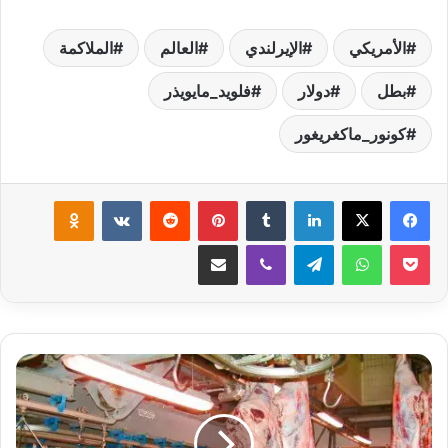
الأمريكي
الإيرلندي
العالم
الملاكمة
بطل
دولار
فلويد_مايويذر
كونور_ماكغريغور
لينكدإن
‏Tumblr
بينتيريست
‏Reddit
‏VKontakte
Odnoklassniki
‫Pocket
واتساب
تيلقرام
ڤايبر
مشاركة عبر البريد
ا
ل
م
ج
ا