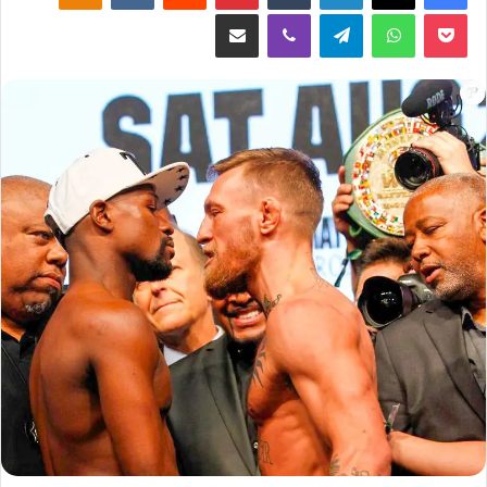
‫Pocket
واتساب
تيلقرام
ڤايبر
مشاركة عبر البريد