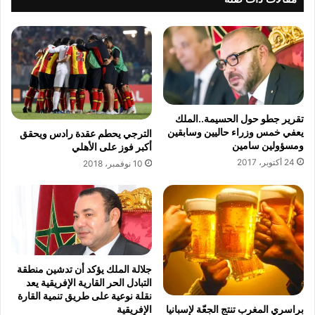
ب
ي
و
ض
ا
ا
ب
ء
ه
-
ا
س
ل
ط
ذ
ا
تقرير جطو حول الحسيمة..الملك
ب
ت
يعفي خمس وزراء حاليين وسابقين
الترجي يحطم عقدة رادس ويحقق
ح
ي
ومسؤولين سامين
أكبر فوز على الأهلي
أ
ط
24 أكتوبر، 2017
10 نوفمبر، 2018
ض
ا
ا
ل
ح
ب
ي
ب
ا
ف
ل
ت
ع
ح
جلالة الملك‮ ‬يؤكد أن تدشين منطقة
ي
ت
التبادل الحر القارية الإفريقية‮ يعد
د
ح
نقلة نوعية على طريق تنمية القارة
ق
الإفريقية
براسري المغرب تنتج الجعّة لإسبانيا