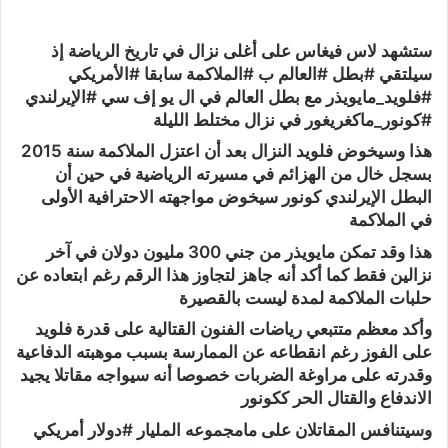
ستشهد لاس فيغاس على أغلى نزال في تاريخ الرياضة إذ
سيلتقي #بطل #العالم ب #الملاكمة سابقا #الأمريكي
#فلويد_مايويذر مع بطل العالم في ال يو إف سي #الإيرلندي
#كونور_ماكغريغور في نزال مختلط الليلة
هذا وسيخوض فلويد النزال بعد أن اعتزل الملاكمة سنة 2015
بسجل خال من الهزائم في مسيرته الرياضية في حين أن
البطل الإيرلندي كونور سيخوض مواجهته الاحترافية الأولى
في الملاكمة
هذا وقد تمكن مايويذر من جني 300 مليون دولان في آخر
نزالين فقط كما أكد أنه جاهز لتجاوز هذا الرقم رغم ابتعاده عن
حلبات الملاكمة لمدة ليست بالقصيرة
وأكد معظم متتبعي رياضات الفنون القتالية على قدرة فلويد
على الفوز رغم انقطاعه عن الممارسة بسبب موهبته الدفاعية
وقدرته على مراوغة الضربات خصوصا أنه سيواجه مقاتلا يجيد
الاندفاع والقتال الحر ككونور
وسيتنافس المقاتلان على مامجموعه المليار #دولار أمريكي