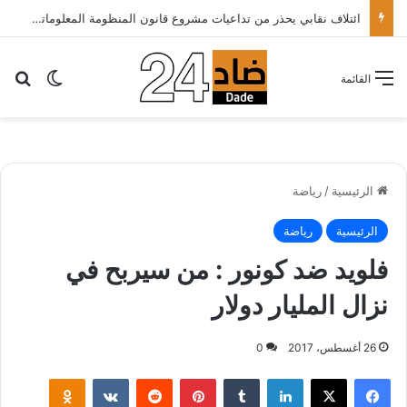
ائتلاف نقابي يحذر من تداعيات مشروع قانون المنظومة المعلوماتية الصحية ويدعو الحكومة إلى إعادة النظر فيه..
بح
الوضع ا
القائمة
الرئيسية
/
رياضة
الرئيسية
رياضة
فلويد ضد كونور : من سيربح في
نزال المليار دولار
26 أغسطس، 2017
0
لينكدإن
‏Tumblr
بينتيريست
‏Reddit
‏VKontakte
Odnoklassniki