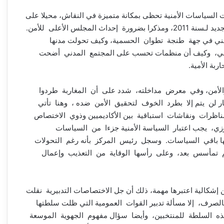
لسياسات الأمنية تحظى بمكانة متميزة في النقاش، محيلا على
ضرورة إعمال توصيات هيئة الإنصاف والمصالحة والدستور الجديد لـسنة 2011، ومذكرا بضرورة إحداث المجلس الأعلى للأمن.
مني في جهة طنجة تطوان الحسمية، وكيف تحولت مدنها
إرهابي، وكيف أن منظمات تحسب على المجتمع المدني أضحت
 الأمية.
الأمن، وفي معرض مداخلته، شدد على أن المغاربة طردوا
ر لن يتم إلا بطرد الخوف لتحقيق الأمن ضده ، وهنا تأتي
ظرات ونقاشات استباقية بين الأكاديميين وذوي الاختصاص
زي، يجب اعتبار السياسة الأمنية جزءا من السياسات
ها باقي السياسات. وسجل رئيس المركز بأنه رغم التحولات
لم تمأسس بعد، وعلى رأسها الوقاية من التعذيب وإعمال
شكالية اعتبرها مهمة، ذلك أن جل الاختصاصات التدبيرية نقلت
رف، إلا مسألة تدبير القوات العمومية التي ظلت سلطتها
ل هذه السلطة للمنتخبين، وأيضا سؤال مفهوم الجهوية الموسعة