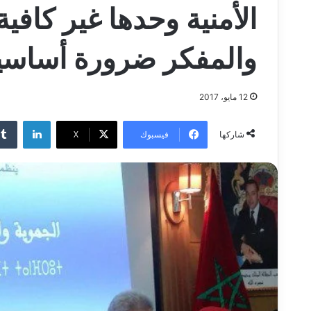
الأمنية وحدها غير كافية
والمفكر ضرورة أساسي
12 مايو، 2017
لينكدإن
فيسبوك
‫X
شاركها