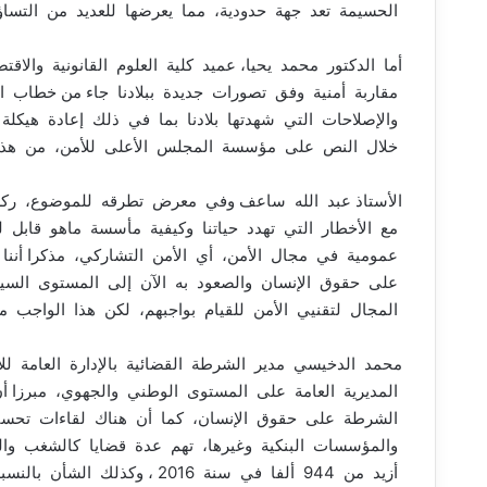
الحسيمة تعد جهة حدودية، مما يعرضها للعديد من التساؤ
أما الدكتور محمد يحيا، عميد كلية العلوم القانونية والاقت
والإصلاحات التي شهدتها بلادنا بما في ذلك إعادة هيكلة
خلال النص على مؤسسة المجلس الأعلى للأمن، من هذا 
الأستاذ عبد الله ساعف وفي معرض تطرقه للموضوع، ركز
مع الأخطار التي تهدد حياتنا وكيفية مأسسة ماهو قابل 
عمومية في مجال الأمن، أي الأمن التشاركي، مذكرا أننا م
على حقوق الإنسان والصعود به الآن إلى المستوى الس
المجال لتقنيي الأمن للقيام بواجبهم، لكن هذا الواجب
محمد الدخيسي مدير الشرطة القضائية بالإدارة العامة لل
المديرية العامة على المستوى الوطني والجهوي، مبرزا أ
الشرطة على حقوق الإنسان، كما أن هناك لقاءات تحسيس
والمؤسسات البنكية وغيرها، تهم عدة قضايا كالشغب وال
أزيد من 944 ألفا في سنة 2016 ، وكذلك الشأن بالنسبة لمسألة محاربة التطرف والإرهاب والجريمة المالية.