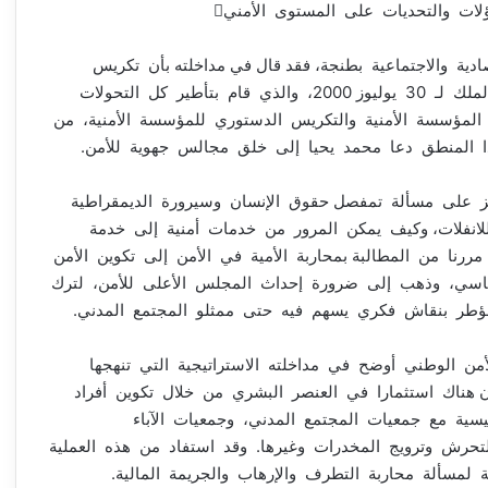
لات والتحديات على المستوى الأمني
صادية والاجتماعية بطنجة، فقد قال في مداخلته بأن تكريس
مقاربة أمنية وفق تصورات جديدة ببلادنا جاء من خطاب الملك لـ 30 يوليوز 2000، والذي قام بتأطير كل التحولات
 المؤسسة الأمنية والتكريس الدستوري للمؤسسة الأمنية، من
المنطق دعا محمد يحيا إلى خلق مجالس جهوية للأمن.
 على مسألة تمفصل حقوق الإنسان وسيرورة الديمقراطية
للانفلات، وكيف يمكن المرور من خدمات أمنية إلى خدمة
ررنا من المطالبة بمحاربة الأمية في الأمن إلى تكوين الأمن
ياسي، وذهب إلى ضرورة إحداث المجلس الأعلى للأمن، لترك
 مؤطر بنقاش فكري يسهم فيه حتى ممثلو المجتمع المدني.
أمن الوطني أوضح في مداخلته الاستراتيجية التي تنهجها
ن هناك استثمارا في العنصر البشري من خلال تكوين أفراد
ية مع جمعيات المجتمع المدني، وجمعيات الآباء
تحرش وترويج المخدرات وغيرها. وقد استفاد من هذه العملية