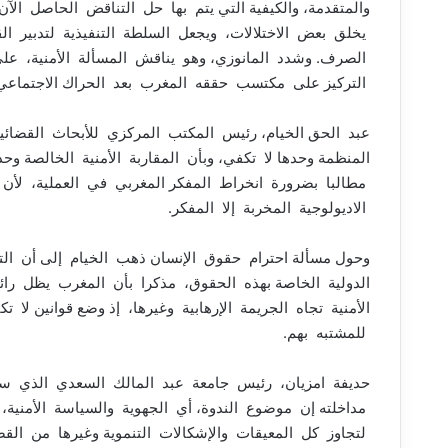
والمتقدمة، والكيفية التي يتم بها حل التناقض الحاصل ال
يخلق بعض الاختلالات، ويجعل السلطة التنفيذية لتدبير ا
الصرف. وشدد المانوزي، وهو يناقش المسألة الأمنية، على أ
التركيز على مكتسب حققه المغرب بعد الحراك الاجتماعي
عبد الحق الخيام، رئيس المكتب المركزي للأبحاث القضائية، 
المنظمة وحدها لا تكفي، وبأن المقاربة الأمنية الخالصة وحد
مطالبا بضرورة انخراط المفكر المغربي في العملية، لأن ال
الاديولوجية المخربة إلا المفكر.
وحول مسألة احترام حقوق الإنسان ذهب الخيام إلى أن التدخ
الدولية الخاصة بهذه الحقوق، مذكرا بأن المغرب يظل رائ
الأمنية تجاه الجريمة الإرهابية وغيرها، إذ وضع قوانين 
للمشتبه بهم.
حديفة امزيان، رئيس جامعة عبد المالك السعدي الذي سي
مداخلته إن موضوع الندوة، أي الجهوية والسياسة الأمنية، 
لتجاوز كل المعيقات والإشكالات التنموية وغيرها من الق