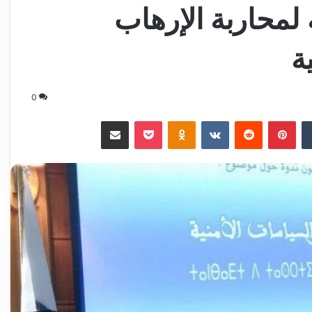
 لمحاربة الإرهاب
ة
0
‏Tumblr
بينتيريست
‏Reddit
‏VKontakte
Odnoklassniki
‫Pocket
مشاركة عبر البريد