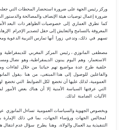
وركز رئيس الجهة على ضرورة استحضار المحطات التي جعلت ا
كما تطرق العماري إلى خصوصيات الظواهر ذات البعد الأ
المعروفة بالتسامح والتعايش إلى حقل لتصدير الإجرام ال
تسهم في ذلك، وتدعي زورا أنها تمارس التربية الدعوية ومحاربة
مصطفى المانوزي ، رئيس المركز المغربي للديمقراطية و
الاستعمار، وهم اليوم يبنون الديمقراطية، وهو نضال ومسا
خلفية طرح عدة مواضيع تهم حياتنا من خلال لقاءات ومنا
والفاعلين للوصول إلى هذا المبتغى، من هنا ،يقول المانو
العمومية، لذلك عليها أن تخضع لكل الضوابط التي تخضع ل
التي عرفتها السياسة الأمنية إلا أن هناك بعض الأمور 
الآليات الضامنة لذلك.
وبخصوص الجهوية والسياسات العمومية تساءل المانوزي عن إ
لمجالس الجهات ورؤساء الجهات، بما في ذلك الإمارة بالص
التنفيذية بيد العمال والولاة، وهنا يطرح سؤال عدم انتقا