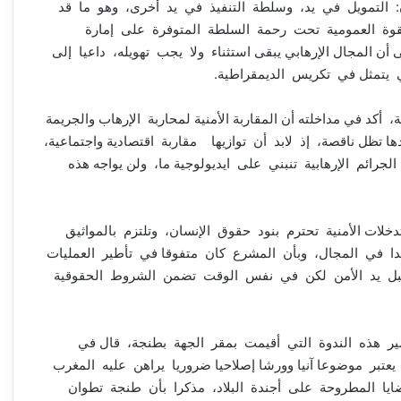
آن: التمويل في يد، وسلطة التنفيذ في يد أخرى، وهو ما قد
لقوة العمومية تحت رحمة السلطة المتوفرة على إمارة
ن المجال الإرهابي يبقى استثناء ولا يجب تهويله، داعيا إلى
 يتمثل في تكريس الديمقراطية.
أكد في مداخلته أن المقاربة الأمنية لمحاربة الإرهاب والجريمة
ها تظل ناقصة، إذ لابد أن توازيها مقاربة اقتصادية واجتماعية،
جرائم الإرهابية تنبني على ايديولوجية ما، ولن يواجه هذه
لات الأمنية تحترم بنود حقوق الإنسان، وتلتزم بالمواثيق
دا في المجال، وبأن المشرع كان متفوقا في تأطير العمليات
لا تكبل يد الأمن لكن في نفس الوقت تضمن الشروط الحقوقية
ر هذه الندوة التي أقيمت بمقر الجهة بطنجة، قال في
يعتبر موضوعا آنيا وورشا إصلاحيا ضروريا يراهن عليه المغرب
ضايا المطروحة على أجندة البلاد، مذكرا بأن طنجة تطوان