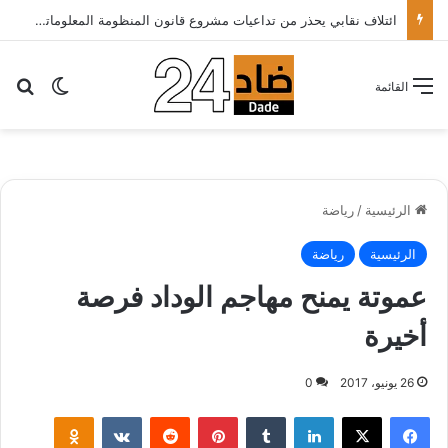
ائتلاف نقابي يحذر من تداعيات مشروع قانون المنظومة المعلوماتية الصحية ويدعو الحكومة إلى إعادة النظر فيه..
بح
الوضع ا
القائمة
الرئيسية
/
رياضة
الرئيسية
رياضة
عموتة يمنح مهاجم الوداد فرصة
أخيرة
26 يونيو، 2017
0
لينكدإن
‏Tumblr
بينتيريست
‏Reddit
‏VKontakte
Odnoklassniki