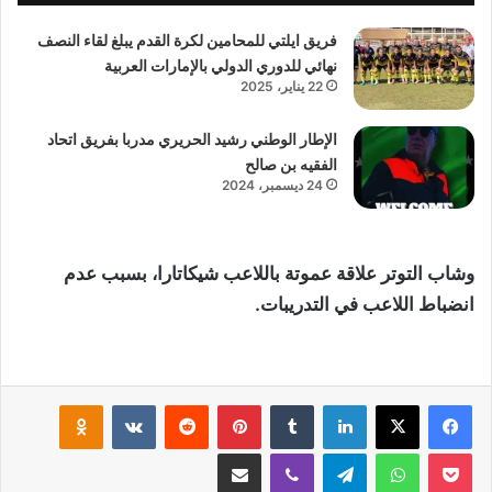
فريق ايلتي للمحامين لكرة القدم يبلغ لقاء النصف
نهائي للدوري الدولي بالإمارات العربية
22 يناير، 2025
الإطار الوطني رشيد الحريري مدربا بفريق اتحاد
الفقيه بن صالح
24 ديسمبر، 2024
وشاب التوتر علاقة عموتة باللاعب شيكاتارا، بسبب عدم
انضباط اللاعب في التدريبات.
لينكدإن
‏Tumblr
بينتيريست
‏Reddit
‏VKontakte
Odnoklassniki
‫Pocket
واتساب
تيلقرام
ڤايبر
مشاركة عبر البريد