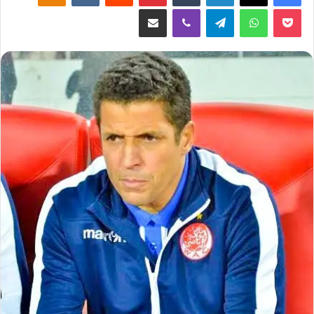
‫Pocket
واتساب
تيلقرام
ڤايبر
مشاركة عبر البريد