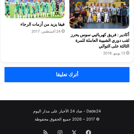
ح
ن
ب
ر
ا
فيفا يزيد من أزمات الرجاء
ل
24 أغسطس، 2017
د
أكادير : فريق كهربائيي سوس يحرز
ي
لقب دوري الشبيبة العاملة للمرة
الثالثة على التوالي
د
و
13 يونيو، 2018
ن
ب
ه
أترك تعليقا
!
؟
Dade24 - ضاد 24 الأخبار على مدار اليوم
© 2017 – 2026 جميع الحقوق محفوظة
فيسبوك
‫X
انستقرام
ملخص