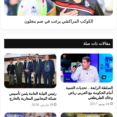
ل
ا
ة
ل
ا
م
ل
ر
الكوكب المراكشي يرغب في ضم بنجلون
ب
ا
ي
ك
ض
ش
ا
ي
مقالات ذات صلة
ء
ي
ل
ر
ا
غ
ي
ب
س
ف
ا
ي
و
ض
ي
م
السلطة الرابعة .. تحديات التنمية
ث
ب
أمام الحكومة مع العربي رياض
رئيس النيابة العامة يثمن تأسيس
م
ن
وخالد الطريطقي
شبكة المحامين المغاربة بالخارج
ن
ج
24 يونيو، 2017
18 مارس، 2018
ا
ل
ل
و