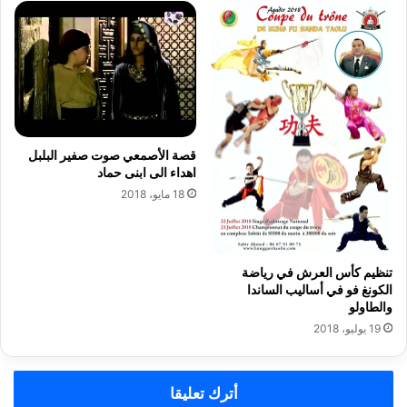
ا
ة
ل
ل
د
ا
ا
ع
ر
ب
ا
ي
ل
ن
ب
قصة الأصمعي صوت صفير البلبل
ي
اهداء الى ابنى حماد
ض
18 مايو، 2018
ا
ء
س
ط
تنظيم كأس العرش في رياضة
ا
الكونغ فو في أساليب الساندا
ت
والطاولو
:
19 يوليو، 2018
ا
ل
د
أترك تعليقا
ي