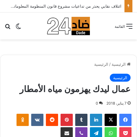
ائتلاف نقابي يحذر من تداعيات مشروع قانون المنظومة المعلوماتية الصحية ويدعو الحكومة إلى إعادة النظر فيه..
بح
الوضع ا
القائمة
الرئيسية
/
الرئيسية
الرئيسية
عمال ليدك يهزمون مياه الأمطار
7 يناير، 2018
0
لينكدإن
‏Tumblr
بينتيريست
‏Reddit
‏VKontakte
Odnoklassniki
‫Pocket
واتساب
تيلقرام
ڤايبر
مشاركة عبر البريد