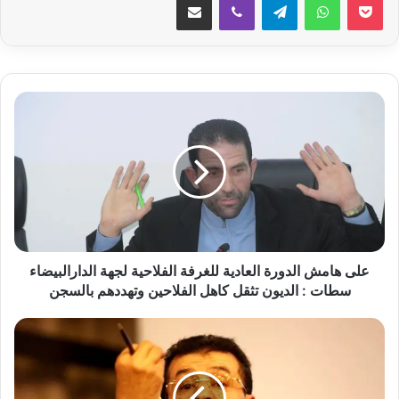
ع
ل
ى
ه
ا
م
ش
ا
ل
د
على هامش الدورة العادية للغرفة الفلاحية لجهة الدارالبيضاء
و
سطات : الديون تثقل كاهل الفلاحين وتهددهم بالسجن
ر
ة
ا
ا
ل
ل
م
ع
غ