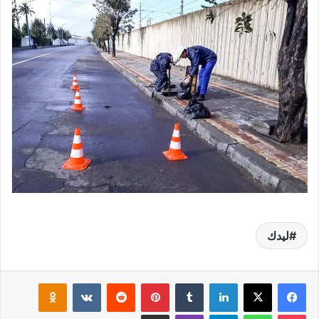
ليدك
لينكدإن
‏Tumblr
بينتيريست
‏Reddit
‏VKontakte
Odnoklassniki
‫Pocket
واتساب
تيلقرام
ڤايبر
مشاركة عبر البريد