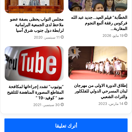
الخطّابة” فيلم العيد…جديد عبد الله
مجلس النواب يحظى بصفة عضو
فركوس رفقة ألمع النجوم
ملاحظ لدى الجمعية البرلمانية
المغاربة…
لرابطة دول جنوب شرق آسيا
19 مايو، 2026
11 سبتمبر، 2020
إطلاق الدورة الاولى من مهرجان
“يوتيوب” تشدد إجراءاتها لمكافحة
لبنان المسرحي الدولي للفلكلور
المقاطع المصورة المناهضة للتلقيح
والتراث الشعبي
ضد ” كوفيد-19 “
14 مارس، 2023
30 سبتمبر، 2021
أترك تعليقا