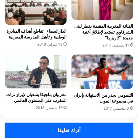
ة
د
ب
ن
ن
ى
ا
ح
الفنانة المغربية المقيمة بقطر لبنى
ي
دّ
الدارالبيضاء : تقاطع أهداف المبادرة
الشرقاوي تستعد لإطلاق أغنية
ا
.
الوطنية و تأهيل المدرسة المغربية
جديدة “كاريزما”
ت
.
13 فبراير، 2018
11 ديسمبر، 2017
م
ا
د
ل
ر
ع
س
د
ي
ا
ة
ل
ا
ة
مغربيان ببلجيكا يسعيان لإبراز تراث
ي
التيمومي يحذر من الاستهانة بإيران
و
المغرب على المستوى العالمي
في مجموعة الموت
ك
ا
و
17 سبتمبر، 2018
ل
3 ديسمبر، 2017
ل
ت
و
ن
ج
م
أترك تعليقا
ي
ي