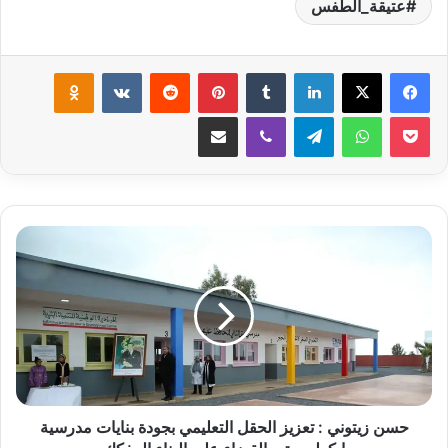
عتيقة_الطفس
لينكدإن
‏Tumblr
بينتيريست
‏Reddit
‏VKontakte
Odnoklassniki
‫Pocket
واتساب
تيلقرام
ڤايبر
مشاركة عبر البريد
ح
س
ن
ز
ي
ت
و
ن
ي
:
حسن زيتوني : تعزيز الحقل التعليمي بجودة بنايات مدرسية
ت