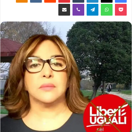
‫Pocket
واتساب
تيلقرام
ڤايبر
مشاركة عبر البريد