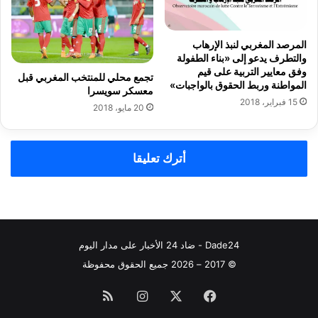
ل
د
ر
المرصد المغربي لنبذ الإرهاب
ي
والتطرف يدعو إلى «بناء الطفولة
ا
وفق معايير التربية على قيم
ت
تجمع محلي للمنتخب المغربي قبل
المواطنة وربط الحقوق بالواجبات»
معسكر سويسرا
ل
15 فبراير، 2018
ي
20 مايو، 2018
ك
ي
ج
أترك تعليقا
ي
و
م
ن
ب
ر
Dade24 - ضاد 24 الأخبار على مدار اليوم
ا
© 2017 – 2026 جميع الحقوق محفوظة
فيسبوك
‫X
انستقرام
ملخص