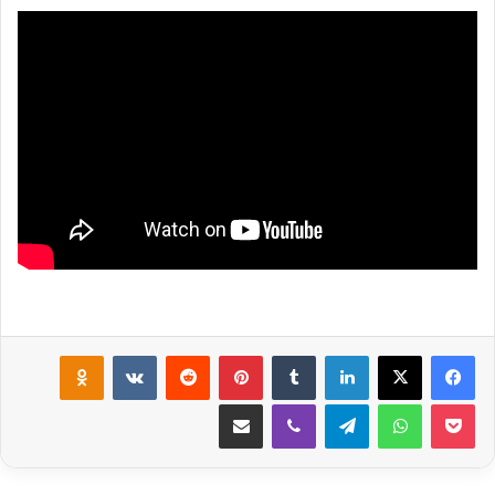
لينكدإن
‏Tumblr
بينتيريست
‏Reddit
‏VKontakte
Odnoklassniki
‫Pocket
واتساب
تيلقرام
ڤايبر
مشاركة عبر البريد