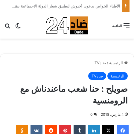
الأطباء الخواص يدعون أخنوش لتطبيق شعار الدولة الاجتماعية بتقليص كلفة العلاج على المرضى…
بح
الوضع ا
القائمة
الرئيسية
/
ضادTV
الرئيسية
ضادTV
صويلح : حنا شعب ماعندناش مع
الرومنسية
4 مارس، 2018
0
لينكدإن
‏Tumblr
بينتيريست
‏Reddit
‏VKontakte
Odnoklassniki