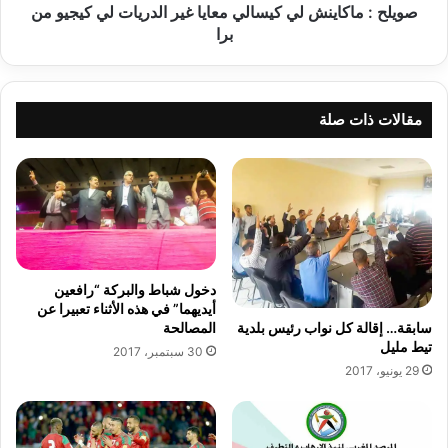
ا
صويلح : ماكاينش لي كيسالي معايا غير الدريات لي كيجيو من
ي
برا
ن
ش
ل
ي
مقالات ذات صلة
ك
ي
س
ا
ل
ي
م
ع
دخول شباط والبركة “رافعين
ا
أيديهما” في هذه الأثناء تعبيرا عن
ي
سابقة… إقالة كل نواب رئيس بلدية
المصالحة
ا
تيط مليل
30 سبتمبر، 2017
غ
29 يونيو، 2017
ي
ر
ا