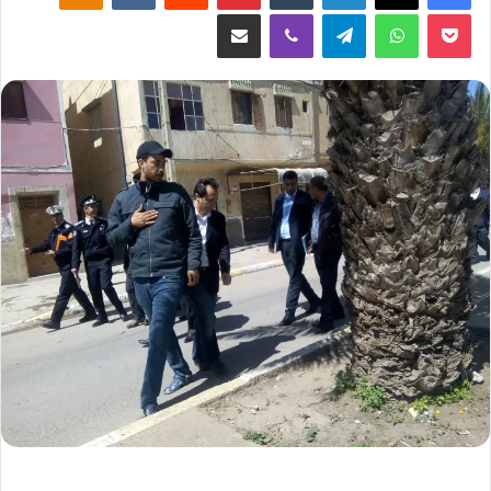
‫Pocket
واتساب
تيلقرام
ڤايبر
مشاركة عبر البريد