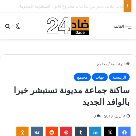
الأطباء الخواص يدعون أخنوش لتطبيق شعار الدولة الاجتماعية بتقليص كلفة العلاج على المرضى…
بح
الوضع ا
القائمة
الرئيسية
/
مجتمع
الرئيسية
جهات
مجتمع
ساكنة جماعة مديونة تستبشر خيرا
بالوافد الجديد
4 أبريل، 2018
0
لينكدإن
‏Tumblr
بينتيريست
‏Reddit
‏VKontakte
Odnoklassniki