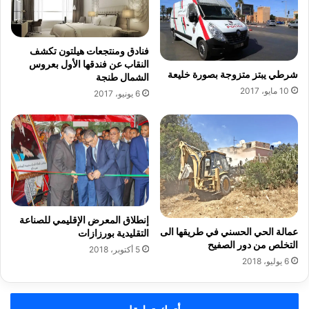
ع
و
ا
ج
م
ب
فنادق ومنتجعات هيلتون تكشف
ة
ه
النقاب عن فندقها الأول بعروس
م
ة
شرطي يبتز متزوجة بصورة خليعة
الشمال طنجة
ن
"
10 مايو، 2017
6 يونيو، 2017
ف
ا
ر
ل
د
ب
ا
و
ل
س
ا
ر
ي
إنطلاق المعرض الإقليمي للصناعة
و
عمالة الحي الحسني في طريقها الى
التقليدية بورزازات
التخلص من دور الصفيح
"
5 أكتوبر، 2018
6 يوليو، 2018