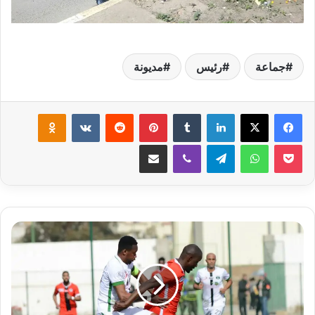
جماعة
رئيس
مديونة
لينكدإن
‏Tumblr
بينتيريست
‏Reddit
‏VKontakte
Odnoklassniki
‫Pocket
واتساب
تيلقرام
ڤايبر
مشاركة عبر البريد
ي
و
س
ف
ي
ة