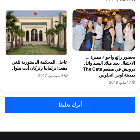
ق
ب
س
خ
ر
ص
ا
و
ح
ص
ا
ب
ل
ن
ص
ا
ح
بحضور رائع واجواء مميزة …
ء
عاجل: المحكمة الدستورية تلغي
الاحتفال بعيد ميلاد السيد وائل
ا
م
مقعدا برلمانيا بإنزكان أيت ملول
درويش في مطعم The Gate
ف
س
بمدينة لوس انجلوس
8 سبتمبر، 2017
ي
ج
17 مايو، 2018
ي
د
ن
ب
ا
م
ل
ن
أترك تعليقا
م
ط
ع
ق
ت
ة
ق
س
ل
ي