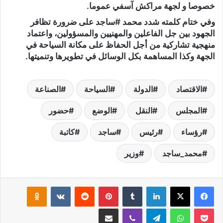
خصوصا و لجهة مراكش آسفي عموما.
وفي ختام كلمته شدد محمد #ساجد على ضرورة تظافر
الجهود بين جل الفاعلين والمهنيين والمسؤولين، واعتماد
منهجية تشاركية من أجل الحفاظ على مكانة السياحة في
الجهة وكذا المساهمة بكل الوسائل في تطويرها وتنميتها.
الاقتصاد
الدولة
السياحة
الصناعة
المجلس
النقل
الوضع
حضور
رؤساء
رئيس
ساجد
كاتبة
محمد_ساجد
وزير
لينكدإن
‏Tumblr
بينتيريست
‏Reddit
‏VKontakte
Odnoklassniki
‫Pocket
واتساب
تيلقرام
ڤايبر
مشاركة عبر البريد