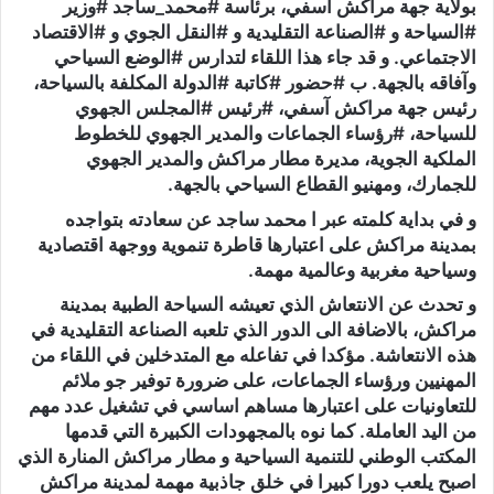
بولاية جهة مراكش آسفي، برئاسة #محمد_ساجد #وزير
#السياحة و #الصناعة التقليدية و #النقل الجوي و #الاقتصاد
الاجتماعي. و قد جاء هذا اللقاء لتدارس #الوضع السياحي
وآفاقه بالجهة. ب #حضور #كاتبة #الدولة المكلفة بالسياحة،
رئيس جهة مراكش آسفي، #رئيس #المجلس الجهوي
للسياحة، #رؤساء الجماعات والمدير الجهوي للخطوط
الملكية الجوية، مديرة مطار مراكش والمدير الجهوي
للجمارك، ومهنيو القطاع السياحي بالجهة.
و في بداية كلمته عبر ا محمد ساجد عن سعادته بتواجده
بمدينة مراكش على اعتبارها قاطرة تنموية ووجهة اقتصادية
وسياحية مغربية وعالمية مهمة.
و تحدث عن الانتعاش الذي تعيشه السياحة الطبية بمدينة
مراكش، بالاضافة الى الدور الذي تلعبه الصناعة التقليدية في
هذه الانتعاشة. مؤكدا في تفاعله مع المتدخلين في اللقاء من
المهنيين ورؤساء الجماعات، على ضرورة توفير جو ملائم
للتعاونيات على اعتبارها مساهم اساسي في تشغيل عدد مهم
من اليد العاملة. كما نوه بالمجهودات الكبيرة التي قدمها
المكتب الوطني للتنمية السياحية و مطار مراكش المنارة الذي
اصبح يلعب دورا كبيرا في خلق جاذبية مهمة لمدينة مراكش