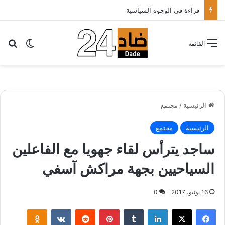
قراءة في الوجوه السياسية
بح
الوضع ا
القائمة
الرئيسية
/
مجتمع
الرئيسية
مجتمع
ساجد يترأس لقاء جهويا مع الفاعلين
السياحيين بجهة مراكش آسفي
16 يونيو، 2017
0
لينكدإن
‏Tumblr
بينتيريست
‏Reddit
‏VKontakte
Odnoklassniki