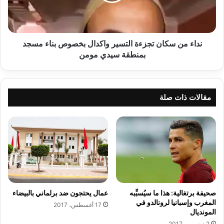
ن
ا
س
ف
ك
ة
ا
ا
ن
نداء من سكان تجزءة التسير واكدال بخصوص بناء مسجد
ل
ت
بمنطقة سيدي مومن
م
ج
غ
ز
ر
ء
ب
ة
مقالات ذات صلة
ي
ا
ة
ل
ت
ت
ط
س
ا
ي
ل
ر
ب
و
ب
ا
ا
ك
عمال يحتجون ضد برلماني بالبيضاء
صحيفة برتغالية: هذا ما سيُسبِّبه
ط
د
المغرب وإسبانيا لرونالدو في
17 أغسطس، 2017
ل
ا
المونديال
ا
ل
2 ديسمبر، 2017