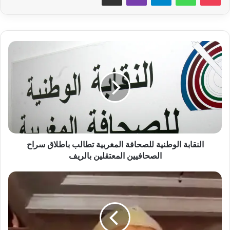
ا
ل
ن
ق
ا
ب
ة
ا
ل
و
النقابة الوطنية للصحافة المغربية تطالب باطلاق سراح
ط
الصحافيين المعتقلين بالريف
ن
ي
ن
ة
د
ل
ا
ل
ء
ص
م
ح