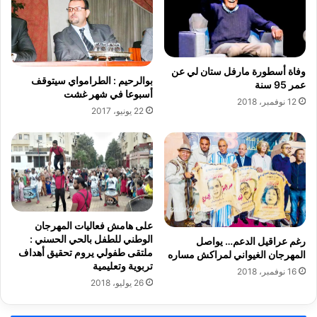
ن
م
ا
ا
ل
ل
د
ت
ا
أ
وفاة أسطورة مارفل ستان لي عن
بوالرحيم : الطرامواي سيتوقف
ر
ه
عمر 95 سنة
أسبوعا في شهر غشت‎
ا
ل
12 نوفمبر، 2018
ل
22 يونيو، 2017
ف
ب
ي
ي
ا
ض
ل
ا
د
ء
ا
ر
ر
غ
ا
على هامش فعاليات المهرجان
م
ل
الوطني للطفل بالحي الحسني :
رغم عراقيل الدعم… يواصل
أ
ب
ملتقى طفولي يروم تحقيق أهداف
المهرجان الغيواني لمراكش مساره
ن
ي
تربوية وتعليمية
16 نوفمبر، 2018
ف
ض
26 يوليو، 2018
ا
ا
ل
ء