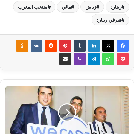
رينارد
زياش
مالي
منتخب المغرب
هيرفي رينارد
لينكدإن
‏Tumblr
بينتيريست
‏Reddit
‏VKontakte
Odnoklassniki
‫Pocket
واتساب
تيلقرام
ڤايبر
مشاركة عبر البريد
ا
ل
ج
و
ا
ه
ر
ي