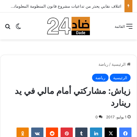
ائتلاف نقابي يحذر من تداعيات مشروع قانون المنظومة المعلوماتية الصحية ويدعو الحكومة إلى إعادة النظر فيه..
بح
الوضع ا
القائمة
الرئيسية
/
رياضة
الرئيسية
رياضة
زياش: مشاركتي أمام مالي في يد
رينارد
1 يوليو، 2017
0
لينكدإن
‏Tumblr
بينتيريست
‏Reddit
‏VKontakte
Odnoklassniki