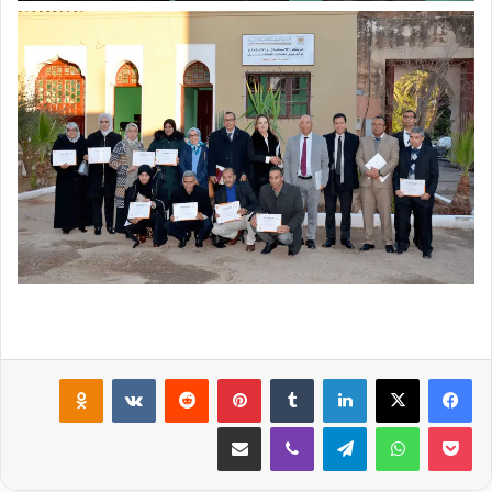
لينكدإن
‏Tumblr
بينتيريست
‏Reddit
‏VKontakte
Odnoklassniki
‫Pocket
واتساب
تيلقرام
ڤايبر
مشاركة عبر البريد