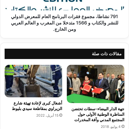
و
ا
ي
،
ف
م
791 نشاطا، مجموع فقرات البرنامج العام للمعرض الدولي
ت
ج
للنشر والكتاب و 1566 متدخلا من المغرب و العالم العربي
ح
م
ومن الخارج.
ا
و
ن
ع
م
ف
ر
ق
مقالات ذات صلة
ك
ر
ز
ا
ا
ت
ل
ا
ك
ل
ر
ب
ة
ر
ا
ن
أشغال كبرى لإعادة تهيئة شارع
ل
ا
الزيراوي بمقاطعة سيدي بليوط
جهة الدار البيضاء-سطات تحتضن
س
م
المناظرة الوطنية الأولى حول
15 أبريل، 2022
ل
ج
المجتمع المدني وآفة المخدرات
ة
ا
4 يوليو، 2018