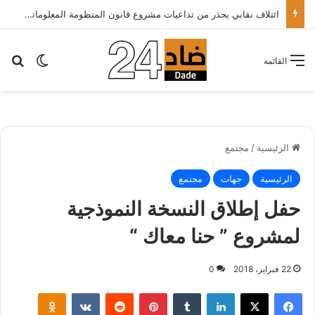
بح
الوضع ا
القائمة
الرئيسية
/
مجتمع
الرئيسية
جهات
مجتمع
حفل إطلاق النسخة النموذجية
لمشروع ” حنا معاك “
22 فبراير، 2018
0
لينكدإن
‏Tumblr
بينتيريست
‏Reddit
‏VKontakte
Odnoklassniki