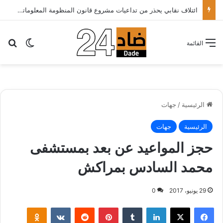
ائتلاف نقابي يحذر من تداعيات مشروع قانون المنظومة المعلوماتية الصحية ويدعو الحكومة إلى إعادة النظر فيه..
بح
الوضع ا
القائمة
الرئيسية
/
جهات
الرئيسية
جهات
حجز المواعيد عن بعد بمستشفى
محمد السادس بمراكش
29 يونيو، 2017
0
لينكدإن
‏Tumblr
بينتيريست
‏Reddit
‏VKontakte
Odnoklassniki