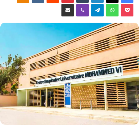
‫Pocket
واتساب
تيلقرام
ڤايبر
مشاركة عبر البريد