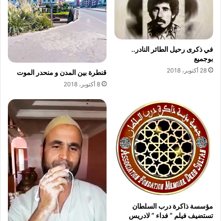
ت
ع
ي
ح
ط
و
م
ل
في ذكرى رحيل الطائر النادر..
ل
س
بوجميع
ي
ي
28 أكتوبر، 2018
ل
ا
قنطرة بين المدن و منحدر الموت
س
8 أكتوبر، 2018
ة
ا
ل
م
غ
ر
ب
ف
ي
م
ج
مؤسسة ذاكرة درب السلطان
ا
تستضيف فيلم ” فداء ” لادريس
ل