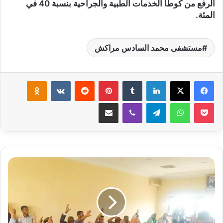
الرفع من كوطا الخدمات الطبية والجراحية بنسبة 40 في
المئة.
مستشفى محمد السادس مراكش
لينكدإن
‏Tumblr
بينتيريست
‏Reddit
‏VKontakte
Odnoklassniki
‫Pocket
واتساب
تيلقرام
ڤايبر
مشاركة عبر البريد
س
ا
ب
ق
ة
.