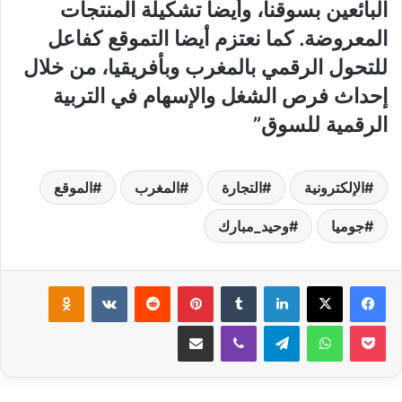
البائعين بسوقنا، وأيضا تشكيلة المنتجات
المعروضة. كما نعتزم أيضا التموقع كفاعل
للتحول الرقمي بالمغرب وبأفريقيا، من خلال
إحداث فرص الشغل والإسهام في التربية
الرقمية للسوق”
الإلكترونية
التجارة
المغرب
الموقع
جوميا
وحيد_مبارك
لينكدإن
‏Tumblr
بينتيريست
‏Reddit
‏VKontakte
Odnoklassniki
‫Pocket
واتساب
تيلقرام
ڤايبر
مشاركة عبر البريد