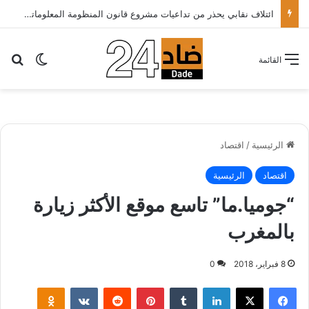
ائتلاف نقابي يحذر من تداعيات مشروع قانون المنظومة المعلوماتية الصحية ويدعو الحكومة إلى إعادة النظر فيه..
بح
الوضع ا
القائمة
الرئيسية
/
اقتصاد
اقتصاد
الرئيسية
“جوميا.ما” تاسع موقع الأكثر زيارة
بالمغرب
8 فبراير، 2018
0
لينكدإن
‏Tumblr
بينتيريست
‏Reddit
‏VKontakte
Odnoklassniki