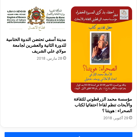
ا
ن
ل
أ
م
ش
س
غ
ا
ا
ع
ل
د
مدينة آسفي تحتضن الندوة الختامية
ج
للدورة الثانية والعشرين لجامعة
ب
مولاي علي الشريف
ل
م
س
د
28 مارس، 2018
ة
ي
ج
ر
م
ي
ا
ة
ع
ا
ي
ل
مؤسسة محمد الزرقطوني للثقافة
ة
ش
والأبحاث تنظم لقاءا احتفائيا لكتاب
ب
ؤ
الصحراء : هويتنا ؟
م
و
29 أكتوبر، 2018
ج
ن
ا
ا
ط
ل