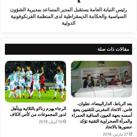
ر
ا
ئ
ب
رئيس النيابة العامة يستقبل المدير المساعد بمديرية الشؤون
ي
ة
السياسية والحكامة الديمقراطية لدى المنظمة الفرنكوفونية
س
ا
الدولية
ه
ل
م
ع
و
ا
أ
م
مقالات ذات صلة
ح
ة
د
ي
ن
س
و
ت
ا
ق
ب
ب
ه
ل
و
ا
بعد الرباط، الدارالبيضاء، تطوان،
ي
ل
الرجاء يهزم زناكو بالثلاثية ويتأهل
فاس، الاتحاد المغربي للتقنيين يضع
ق
م
لدور المجموعات من كأس الكاف
أسسه بجهة العيون الساقية الحمراء
ا
د
والمرأة الصحراوية التقنية تؤكد
19 أبريل، 2018
ط
ي
حضورها بالاتحاد
ع
ر
27 مارس، 2018
و