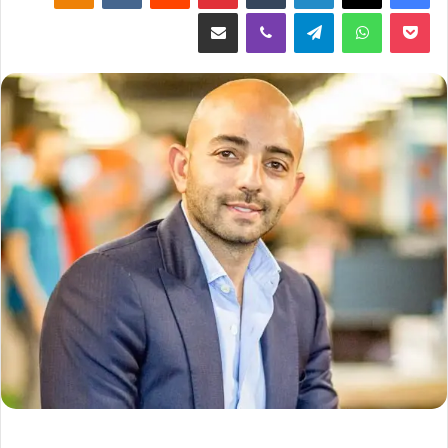
‫Pocket
واتساب
تيلقرام
ڤايبر
مشاركة عبر البريد