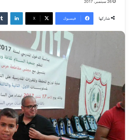
26 سبتمبر، 2017
لينكدإن
فيسبوك
‫X
شاركها