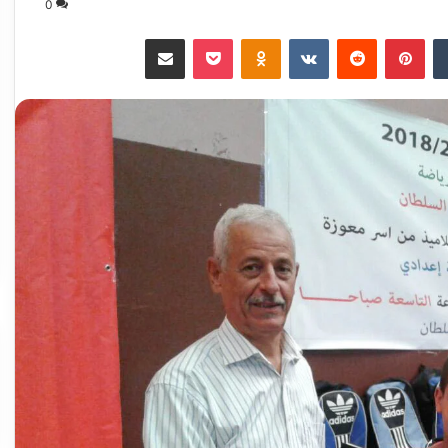
0
‏Tumblr
بينتيريست
‏Reddit
‏VKontakte
Odnoklassniki
‫Pocket
مشاركة عبر البريد