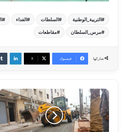
التربية_الوطنية
السلطات
الفداء
ا
مرس_السلطان
مقاطعات
لينكدإن
فيسبوك
‫X
شاركها
ح
م
ل
ا
ت
ت
ح