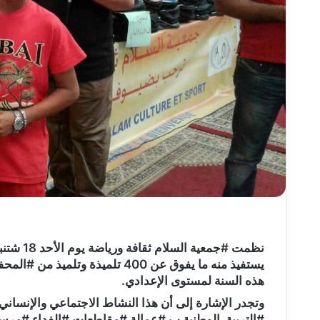
يستفيذ منه ما يفوق عن 400 تلمي
هذه السنة لمستوى الإعدادي.
وتجدر الإشارة إلى أن هذا النشاط الاجتماعي والإنسان
#التربية_الوطنية ب #عمالة #مقاطعات #الفداء #مر