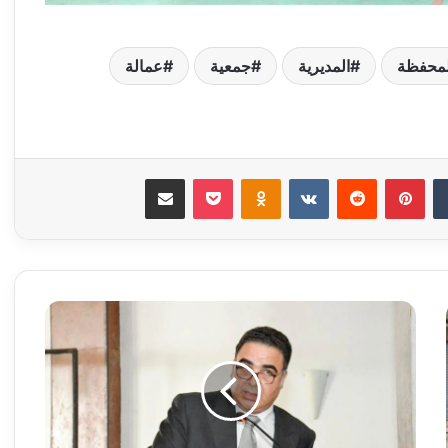
لمحفظة
المديرية
جمعية
عمالة
‏Tumblr
بينتيريست
‏Reddit
‏VKontakte
Odnoklassniki
‫Pocket
مشاركة عبر البريد
ن
ص
ر
ا
ل
ل
ه