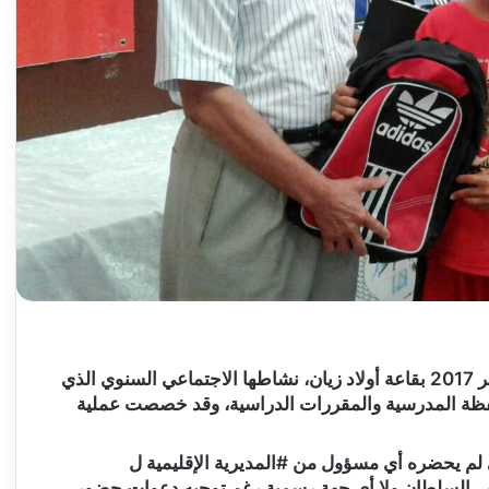
نظمت #جمعية السلام ثقافة ورياضة يوم الأحد 18 شتنبر 2017 بقاعة أولاد زيان، نشاطها الاجتماعي السنوي الذي
ذة وتلميذ من #المحفظة المدرسية والمقررات الدراسية، وقد خصصت عملية
ي لم يحضره أي مسؤول من #المديرية الإقليمية ل
س_السلطان ولا أي جهة رسمية رغم توجيه دعوات حضور