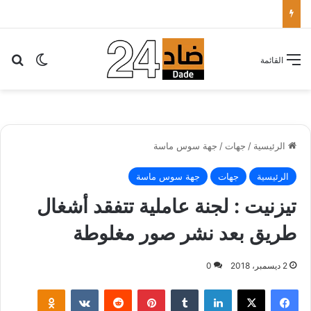
الأطباء الخواص يدعون أخنوش لتطبيق شعار الدولة الاجتماعية بتقليص كلفة العلاج على المرضى…
بح
الوضع ا
القائمة
الرئيسية
/
جهات
/
جهة سوس ماسة
الرئيسية
جهات
جهة سوس ماسة
تيزنيت : لجنة عاملية تتفقد أشغال
طريق بعد نشر صور مغلوطة
2 ديسمبر، 2018
0
لينكدإن
‏Tumblr
بينتيريست
‏Reddit
‏VKontakte
Odnoklassniki