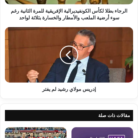
ل
ا
الرجاء بطلا لكأس الكونفيديرالية الإفريقية للمرة الثانية رغم
ل
سوء أرضية الملعب والأمطار والخسارة بثلاثة لواحد
ك
أ
إ
س
د
ا
ر
ل
ي
ك
س
و
م
ن
و
ف
ل
ي
ا
د
ي
إدريس مولاي رشيد لم يفتر
ي
ر
ر
ش
ا
ي
ل
د
مقالات ذات صلة
ي
ل
ة
م
ا
ي