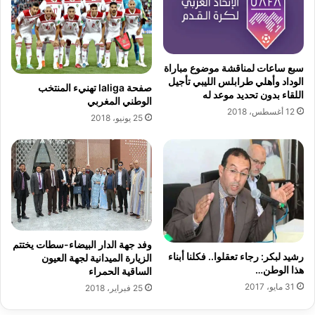
ل
ف
إ
ت
ف
ر
ر
ي
سبع ساعات لمناقشة موضوع مباراة
ق
الوداد وأهلي طرابلس الليبي تأجيل
صفحة laliga تهنيء المنتخب
ي
اللقاء بدون تحديد موعد له
الوطني المغربي
ة
12 أغسطس، 2018
25 يونيو، 2018
ل
ل
م
ر
ة
ا
ل
ث
ا
وفد جهة الدار البيضاء-سطات يختتم
ن
رشيد لبكر: رجاء تعقلوا.. فكلنا أبناء
الزيارة الميدانية لجهة العيون
ي
هذا الوطن…
الساقية الحمراء
ة
31 مايو، 2017
25 فبراير، 2018
ر
غ