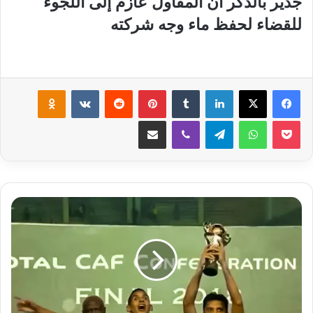
جدير بالذكر أن المقاول عازم إلى اللجوء
للقضاء لحفظ ماء وجه شركته
لينكدإن
‏Tumblr
بينتيريست
‏Reddit
‏VKontakte
Odnoklassniki
‫Pocket
واتساب
تيلقرام
ڤايبر
مشاركة عبر البريد
ا
ل
ر
ج
ا
ء
ب
ط