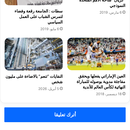
و
ض
النموذجي
ن
ة
سطات : الجامعة رقعة وفضاء
6 مارس، 2019
ة
أ
لتمرس الشباب على العمل
السياسي
ي
ت
6 مايو، 2019
ب
ا
ع
م
ر
ا
ن
العين الإماراتي يفعلها ويحقق
النفايات “تنعم” بالاضاءة على مليون
م
مفاجئة مدوية بوصوله للمباراة
شخص
ن
النهائية لكأس العالم للأندية
5 أبريل، 2026
أ
18 ديسمبر، 2018
ج
ل
ا
ل
أترك تعليقا
ت
ح