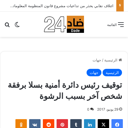
ائتلاف نقابي يحذر من تداعيات مشروع قانون المنظومة المعلوماتية الصحية ويدعو الحكومة إلى إعادة النظر فيه..
بح
الوضع ا
القائمة
الرئيسية
/
جهات
الرئيسية
جهات
توقيف رئيس دائرة أمنية بسلا برفقة
شخص آخر بسبب الرشوة
29 يونيو، 2017
0
لينكدإن
‏Tumblr
بينتيريست
‏Reddit
‏VKontakte
Odnoklassniki