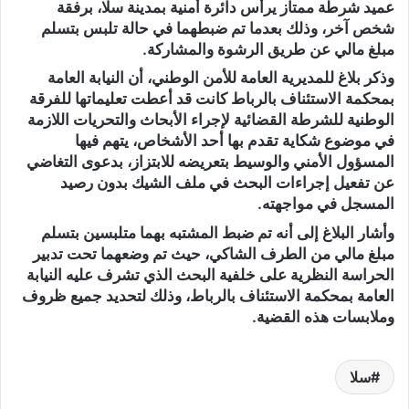
عميد شرطة ممتاز يرأس دائرة أمنية بمدينة سلا، برفقة
شخص آخر، وذلك بعدما تم ضبطهما في حالة تلبس بتسلم
مبلغ مالي عن طريق الرشوة والمشاركة.
وذكر بلاغ للمديرية العامة للأمن الوطني، أن النيابة العامة
بمحكمة الاستئناف بالرباط كانت قد أعطت تعليماتها للفرقة
الوطنية للشرطة القضائية لإجراء الأبحاث والتحريات اللازمة
في موضوع شكاية تقدم بها أحد الأشخاص، يتهم فيها
المسؤول الأمني والوسيط بتعريضه للابتزاز، بدعوى التغاضي
عن تفعيل إجراءات البحث في ملف الشيك بدون رصيد
المسجل في مواجهته.
وأشار البلاغ إلى أنه تم ضبط المشتبه بهما متلبسين بتسلم
مبلغ مالي من الطرف الشاكي، حيث تم وضعهما تحت تدبير
الحراسة النظرية على خلفية البحث الذي تشرف عليه النيابة
العامة بمحكمة الاستئناف بالرباط، وذلك لتحديد جميع ظروف
وملابسات هذه القضية.
سلا