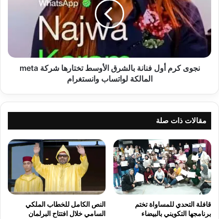
فنانة
بالشرق
الأوسط
تختارها
شركة
meta
المالكة
نجوى كرم أول فنانة بالشرق الأوسط تختارها شركة meta
لواتساب
المالكة لواتساب وانستغرام
وانستغرام
مقالات ذات صلة
قافلة التحدي للمساواة تختم
النص الكامل للخطاب الملكي
برنامجها التكويني بالبيضاء
السامي خلال افتتاح البرلمان