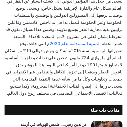
نسعى من خلال هذا المؤتمر الدولي إلى كشف الستار عن الفقر في
العالم بشكل عام والقارة الإفريقية بشكل خاص، ونسعى لوضع
توصيات نرفعها إلى المسؤولين الدوليين والوطنيين والمنظمات
الحكومية وغير الحكومية لنعمل يدا في يد باحثين أكاديميين وفاعلين
ترابيين بغية محاربة الفقر بجميع تلاوينه. وضمن هذا السياق، نكون قد
انخرطنا بشكل فعلي في مشروع الأمم المتحدة للأهداف السبعة
عشر لخطة
التنمية المستدامة لعام 2030
م التي جاءت وفق
تقديراتها الرسمية لسنة 2015م أنه كان يعيش حوالي 10% من سكان
العالم أي ما يوازي 734 مليون شخص على نفقات وحاجيات أساسية
لا يتجاوز قيمتها 1.90 دولارا أمريكيا في اليوم. هذا المؤشر يدق
ناقوس الخطر ويدفعنا إلى تعزيز التكافل والتضامن عبر الانخراط في
جمعيات وتعاونيات وكل ما من شأنه خدمة التنمية المندمجة التي
تسعى بدورها إلى إدماج الفئات الاجتماعية المحرومة، وكذا تشجيع
فعاليات الاقتصاد الاجتماعي التضامني في مختلف ربوع دول العالم.
مقالات ذات صلة
عزالدين زهير……طمس الهويات في أزمنة