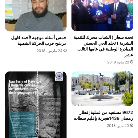
ل
م
آ
ن
ن
م
إ
ر
ل
ا
ى
ط
تحت شعار ( الشباب محرك للتنمية
خمس أسئلة موجهة لأحمد قابيل
م
البشرية ) تخلذ الحي الحسني
و
مرشح حزب الحركة الشعبية
ر
المبادرة الوطنية في عامها الثالت
ن
24 مارس، 2018
عشر
ح
ا
ل
22 مايو، 2018
ل
ة
ت
ا
ح
ل
د
ن
ي
ض
ا
ج
ل
ا
ا
9672 مستفيد من عملية إفطار
ل
ي
رمضان 1439هجرية بإقليم سطات
ذ
ك
20 مايو، 2018
ي
و
ج
ل