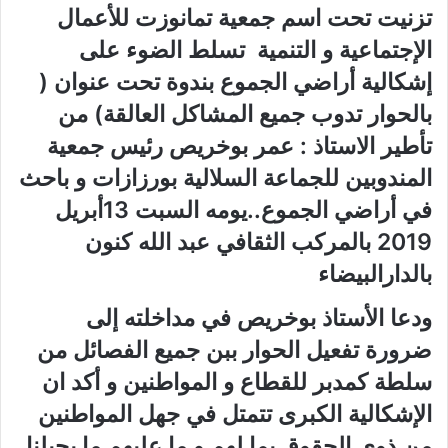
تزنيت تحت اسم جمعية تمانوزت للأعمال
الإجتماعية و التنمية تسلط الضوء على
إشكالية أراضي الجموع بندوة تحت عنوان (
بالحوار تدوب جميع المشاكل العالقة) من
تأطير الاستاذ : عمر بوخريص رئيس جمعية
المندوبين للجماعة السلالية بورزازات و باحث
في أراضي الجموع..يومه السبت 13أبريل
2019 بالمركب الثقافي عبد الله كنون
بالدارالبيضاء
ودعا الأستاذ بوخريص في مداخلته إلى
ضرورة تفعيل الحوار ببن جميع الفصائل من
سلطة كمدبر للقطاع و المواطنين و أكد ان
الإشكالية الكبرى تتمتل في جهل المواطنين
من ذوي الحقوق بما لهم و ما عليهم ما يحيلنا