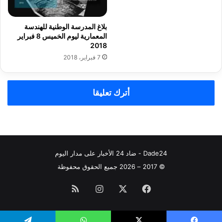
ع
و
ل
ج
ه
ي
بلاغ المدرسة الوطنية للهندسة
م
"
المعمارية ليوم الخميس 8 فبراير
ر
إ
2018
ج
ي
7 فبراير، 2018
عً
ك
ا
و
و
ت
أترك تعليقا
ط
ر
ن
ا
يً
ي
ا
ل
و
"
د
و
Dade24 - ضاد 24 الأخبار على مدار اليوم
و
ر
© 2017 – 2026 جميع الحقوق محفوظة
ل
ز
يً
ا
فيسبوك
‫X
انستقرام
ملخص
ا
ز
ف
ا
ي
الموقع
ت
ا