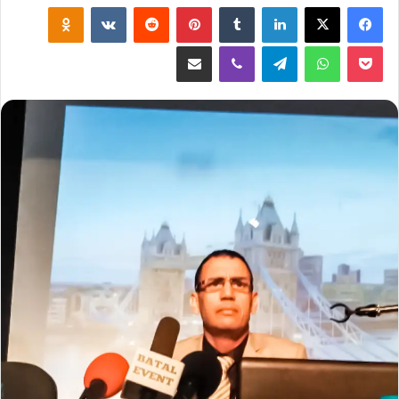
لينكدإن
‏Tumblr
بينتيريست
‏Reddit
‏VKontakte
Odnoklassniki
‫Pocket
واتساب
تيلقرام
ڤايبر
مشاركة عبر البريد