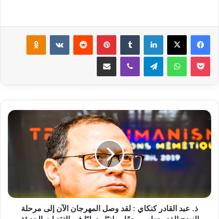
لينكدإن
‏Tumblr
بينتيريست
‏Reddit
‏VKontakte
Odnoklassniki
‫Pocket
واتساب
تيلقرام
ڤايبر
مشاركة عبر البريد
ذ
.
ع
ب
د
ا
ل
ق
ا
د
ذ. عبد القادر كنكاي : لقد وصل المهرجان الآن إلى مرحلة
ر