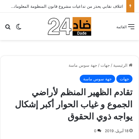
الأطباء الخواص يدعون أخنوش لتطبيق شعار الدولة الاجتماعية بتقليص كلفة العلاج على المرضى…
بح
الوضع ا
القائمة
الرئيسية
/
جهات
/
جهة سوس ماسة
جهات
جهة سوس ماسة
تقادم الظهير المنظم لأراضي
الجموع و غياب الحوار أكبر إشكال
يواجه ذوي الحقوق
18 أبريل، 2019
0