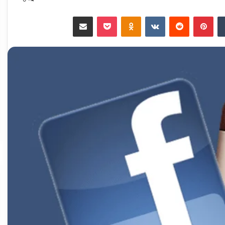
‏Tumblr
بينتيريست
‏Reddit
‏VKontakte
Odnoklassniki
‫Pocket
مشاركة عبر البريد