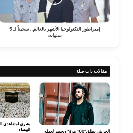
ط
و
ر
ا
ل
إمبراطور التكنولوجيا الأشهر بالعالم.. سجيناً لـ 5
ت
سنوات
ك
ن
و
ل
و
مقالات ذات صلة
ج
ي
ا
ا
ل
أ
ش
ه
ر
بشرى لمتقاعدي الج
ب
البيضاء
الجريني يطلق”100 مرة” ويحضر لعمله