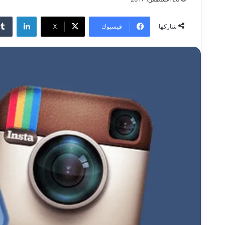
لينكدإن
فيسبوك
‫X
شاركها