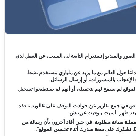
صور والفيديو إنستغرام التابعة له، السبت، عن العمل لدى
امًا حول العالم مع ما يزيد عن ملياري مستخدم نشط
اء الإعجاب بالمنشورات، أو إرسال الرسائل.
لموقع لم يسمح لهم بتحميله، أو أنهم لم يستطيعوا تسجيل
داون ديتكتر” DownDetector، المتخصص في جمع تقارير عن حوادث التوقف على #الويب، فقد
عملية صيانة مطلوبة. في حين أفاد آخرون بأن رسالة من
ا. نشكرك على سعة صدرك أثناء تحسين الموقع”.