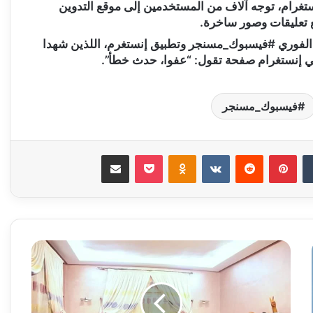
تغرام، توجه آلاف من المستخدمين إلى موقع التدوين
ع تعليقات وصور ساخرة.
الفوري #فيسبوك_مسنجر وتطبيق إنستغرم، اللذين شهدا
 إنستغرام صفحة تقول: “عفوا، حدث خطأ”.
فيسبوك_مسنجر
‏Tumblr
بينتيريست
‏Reddit
‏VKontakte
Odnoklassniki
‫Pocket
مشاركة عبر البريد
ن
ق
ا
ب
ة