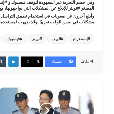
وفي خضم التجربة غير المعهودة لتوقف فيسبوك و #إنس
المصغر #تويتر للإبلاغ عن المشكلات التي يواجهونها، م
وأبلغ آخرون عن صعوبات في استخدام تطبيق التراسل 
مشكلات في نفس الوقت تقريبًا. وقد ظهرت لمستخدمي
إنستغرام
الويب
تويتر
فيسبوك
لينكدإن
فيسبوك
‫X
شاركها
إ
م
ب
ر
ا