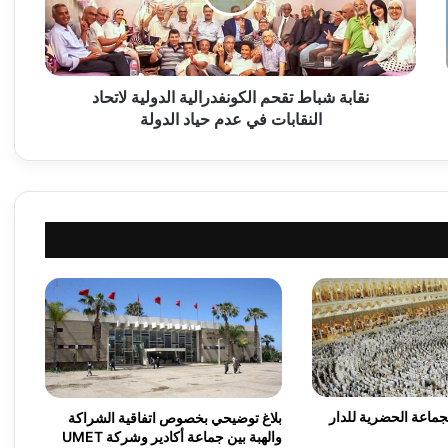
ش
ب
ا
ط
ت
نقابة شباط تقحم الكونفدرالية الدولية لاتحاد
ق
النقابات في عدم حياد الدولة
ح
م
ا
ل
ك
و
ن
ف
د
ر
ا
ل
ي
ة
ماعة الحضرية للدار
بلاغ توضيحي بخصوص اتفاقية الشراكة
ا
والهبة بين جماعة أكادير وشركة UMET