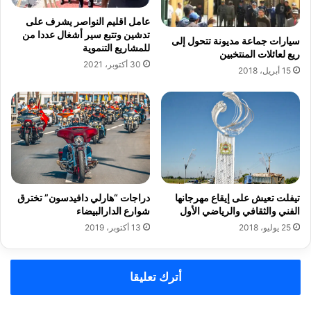
م
و
ي
ت
عامل اقليم النواصر يشرف على
ة
ض
تدشين وتتبع سير أشغال عددا من
سيارات جماعة مديونة تتحول إلى
ب
ا
للمشاريع التنموية
ريع لعائلات المنتخبين
ا
م
30 أكتوبر، 2021
15 أبريل، 2018
ل
ن
د
ي
ا
ة
ر
م
ا
ع
ل
ا
ب
ل
ي
أ
ض
ط
دراجات “هارلي دافيدسون” تخترق
تيفلت تعيش على إيقاع مهرجانها
ا
ر
شوارع الدارالبيضاء
الفني والثقافي والرياضي الأول
ء
ا
13 أكتوبر، 2019
25 يوليو، 2018
ل
ت
ع
أترك تعليقا
ل
ي
م