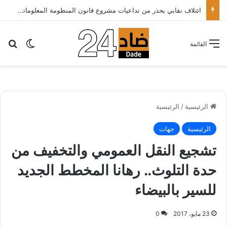
الأطباء الخواص يدعون أخنوش لتطبيق شعار الدولة الاجتماعية بتقليص كلفة العلاج على المرضى…
بح
الوضع ا
القائمة
الرئيسية
/
الرئيسية
الرئيسية
جهات
تشجيع النقل العمومي والتخفيف من
حدة التلوث.. رهانا المخطط الجديد
للسير بالبيضاء
23 مايو، 2017
0