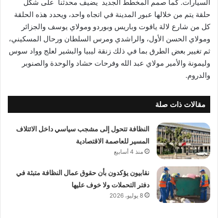
السيارات. كما صمم المخطط الجديد ­ يضيف محدثنا ­ على شكل
حلقة يتم من خلالها عبور المدينة في اتجاه واحد، ويحدد هذه الحلقة
كل من شارع لالة ياقوت وباريس وبوردو ومولاي يوسف والجزائر
ومولاي الحسن الأول، والراشدي ومرس السلطان ورحال المسكيني،
ثم تغيير بعض الطرق بما في ذلك زنقة ليبيا والبشير لعلج وواد سوس
وليمونة والأمير مولاي عبد الله وفرحات حشاد والوحدة والصنوبر
والدروم.
مقالات ذات صلة
النظافة تتحول إلى مشجب سياسي داخل الائتلاف
المسير للعاصمة الاقتصادية
منذ 4 أسابيع
نقابيون يؤكدون بأن حقوق عمال النظافة متبثة في
دفتر التحملات ولا خوف عليها
8 يوليو، 2026