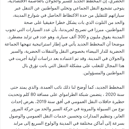
الحضري، إن المخطط الجديد للسير والجولان بالعاصمة الاقتصادية،
يتوخى تشجيع النقل الجماعي وتخلي المواطنين عن التنقل عبر
سياراتهم للتقليل من حدة الاكتظاظ الحاصل في شوارع المدينة،
والحد من التلوث الذي بات يشكل خطرا حقيقيا على صحة
المواطنين، مبرزا في تصريح لجريدتنا، بأن عدد السيارات التي تجوب
المدينة يفوق مليون و 300 ألف سيارة، وهو عدد في تزايد مضطرد.
موضحا أن المخطط الجديد يأتي في إطار استراتيجية تنهجها الجماعة
الحضرية للدار البيضاء بخصوص النقل والتنقلات الحضرية، والسير
والجولان في المدينة. وقد تم اعتماده بعد دراسات أولية أجريت في
هذا المجال للتغلب على مشكلة التنقل التي باتت تؤرق بال
المواطنين والمسؤولين.
المخطط الجديد، كما أوضح لنا ذلك نائب العمدة، والذي يمتد حتى
سنة 2020 ، يتضمن شبكة الطرامواي على مسافة 80 كلم وتحديث
حظيرة حافلات النقل العمومي في أفق سنة 2019، بغرض إحداث
نوع من السيولة والمرونة في حركة السير والحد من حركة المرور
العابر، وتنظيم المدارات وتحسين خدمات النقل العمومي والوصول
بسرعة إلى أماكن مختلفة في المدينة والولوج السريع إلى مرابد