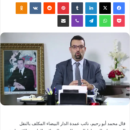
لينكدإن
‏Tumblr
بينتيريست
‏Reddit
‏VKontakte
Odnoklassniki
‫Pocket
واتساب
تيلقرام
ڤايبر
مشاركة عبر البريد
قال محمد أبو رحيم، نائب عمدة الدار البيضاء المكلف بالنقل