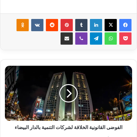
لينكدإن
‏Tumblr
بينتيريست
‏Reddit
‏VKontakte
Odnoklassniki
‫Pocket
واتساب
تيلقرام
ڤايبر
مشاركة عبر البريد
ا
ل
ف
و
ض
ى
ا
ل
ق
ا
الفوضى القانونية الخلاقة لشركات التنمية بالدار البيضاء
ن