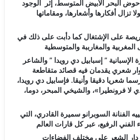
حوض البحر الأبيض المتوسط، إثر الوجود
ا تزال أفكارها وأشعارها، ومقاماتها
ريصة على الإشتغال كما دأبت على ذلك في
المغربية والمغارببة والمتوسطية
الإسبانية ” إسبابيل دي رويدا
”
والشاعر
ار شعري يقدمان فيه قصائد متقاطعة
ا شعريا دقيقا وأنيقا. فإسابيل دي رويدا،
 لا فرونطيرا
»
، والشيخي المبحر، دوما،
يه الفنانة السوبرانو سميرة القادري، التي
ء الفني الرفيع، عبر كل قارات العالم
اح دار الشعر على مختلف الفضاءات