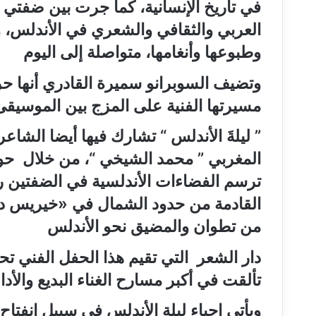
في تاريخ الإنسانية، كما جرت بين ضفتي 
العربي والثقافي والشعري في الأندلس، ول
وطبوعها وأنغامها، متواصلة إلى اليوم
وتضيف السوبرانو سميرة القادري أنها ح
مسيرتها الفنية على المزج بين الموسيقى 
”
ليلةَ الأندلس
“
تشارك فيها أيضا الشاعرة 
المغربي
”
محمد الشيخي
“
، من خلال حو
ترسم الفضاءات الأندلسية في الضفتين رسم
القادمة من حدود الشمال في
«
خيريس دي
من تطوان والمضيق نحو الأندلس
دار الشعر التي تقيم هذا الحفل الفني تحي
تألقت في أكبر مسارح الغناء البديع والأدا
ويأتي إحياء ليلة الأندلس في سبيل انفت