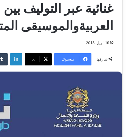
غنائية عبر التوليف بي
العربيةوالموسيقى المت
19 أبريل، 2018
لينكدإن
فيسبوك
‫X
شاركها