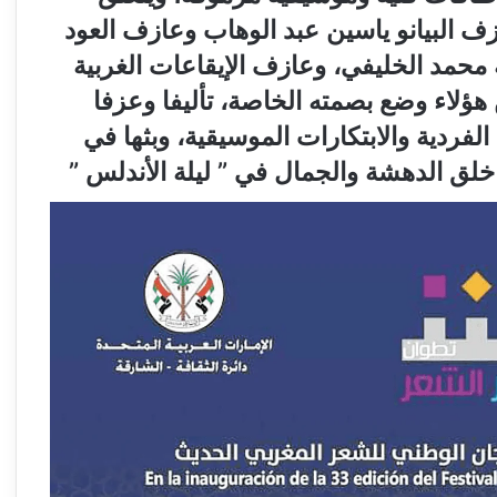
زف البيانو ياسين عبد الوهاب وعازف العود
محمد الخليفي، وعازف الإيقاعات الغربية
ؤلاء وضع بصمته الخاصة، تأليفا وعزفا
لفردية والابتكارات الموسيقية، وبثها في
خلق الدهشة والجمال في
”
ليلة الأندلس
”