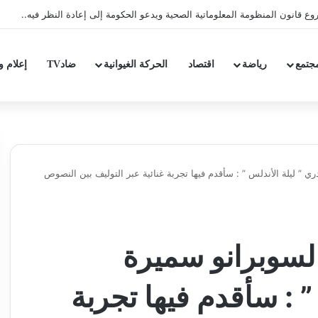
ق شعار الدولة الاجتماعية بتقليص كلفة العلاج على المرضى…
جتمع
رياضة
اقتصاد
الحركة الغيوانية
ضادTV
إعلام و
ري ” ليلة الأندلس ” : سأقدم فيها تجربة غنائية عبر التوليف بين النصوص
السوبرانو سميرة
” : سأقدم فيها تجربة