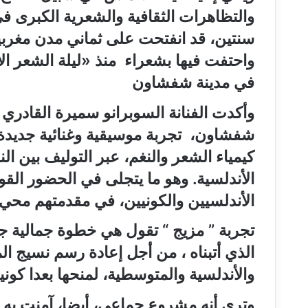
والتظاهرات الثقافية والشعرية الكبرى في ا
سنتين، قد انفتحت على ثماني مدن مغربي
واحتفت فيها بشعراء منذ
«
ليلة الشعر ال
في مدينة شفشاون
وأكدت الفنانة السوبرانو سميرة القادري
شفشاون، تجربة موسيقية وغنائية جديدة
كيمياء الشعر والنغم، عبر التوليف بين 
الأندلسية. وهو ما يتجلى في الحضور القو
الأندلسيين والكونيين، في مقدمتهم محي
تجربة
”
مزيج
“
تقول هي خطوة جمالية جدي
الذي أتبناه ، من أجل إعادة رسم نسيج ال
والأندلسية والمتوسطية، لمنحها بعدا كوني
وترى أنه مشروع جماعي، أيضا، آمنت به 