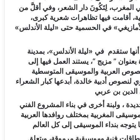
لمغرب، لِتَكُونَ دار الشعر، وفي أقلَّ من
ة، أقامت فيها تظاهرات شعرية كبرى،
أمازيغي
»
في الحسمية حتى
«
ليلة الأندلس
»
 أنها ستقدم في
«
ليلة الأندلس
»
، بمدينة
 بعنوان
”
مزيج
“
، يستند العمل فيها إلى
النصوص العربية والموسيقى المتوسطية
ي لنصوص أدبية خالدة، أبدعها كبار الشعراء
 الدين بن عربي
دة ، ولبنة أخرى في بناء المشروع الفني
موسيقى المغربية بمختلف روافدها العربية
ا يتوجه بنداء الموسيقى إلى كل العالم
طاقات فنية وموسيقية مرموقة، ويتعلق