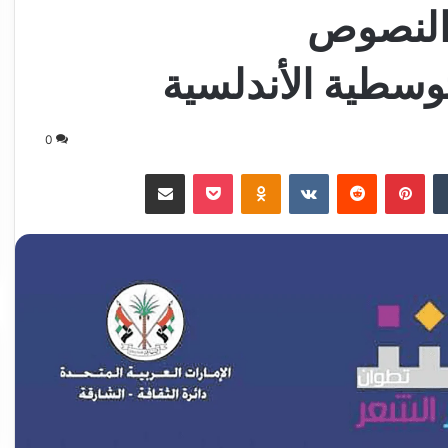
ن النصوص
وسطية الأندلسية
0
‏Tumblr
بينتيريست
‏Reddit
‏VKontakte
Odnoklassniki
‫Pocket
مشاركة عبر البريد