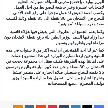
الوزير بوليف بإخضاع مدربي السياقة بسيارات التعليم
لامتحانات عسيرة وغير خاضعة للضوابط من اجل العمل
وكسب لقمة العيش اذ عمل مؤخرا على رفع الحد الأدنى
للنجاح في الامتحان من 30 نقطة الى 35 نقطة وذلك لكسب
صفة مدرب سياقة “مونيتور”
وكما يعلم الجميع ان الظروف التي يعيش فيها هؤلاء قاسية
جدا وزاد فيها السيد الوزير الطين بلة برفع نقطة الامتحان دون
مراعاة لهم ولظروفهم وسنهم
كما عبر لنا احد المُمتحنين ان لديه اكثر من 8 سنوات في هذه
المنهة وحين اردنا نسايرة الوزارة في هذا المشروع عملت
على اهانتنا بهذه الطريقة فكيف يعقل ان مجموعة نجحت في
الامتحان ب 30 نقطة ونحن عدد كبير البارحة واليوم يفرضون
35 نقطة للنجاح سنصلي صلاة الجنازة على مصدر عيشنا
ونخرج للشارع من اجل التسول هذا ما اراده السيد الوزير
بوليف المحترم ….يتبع المستجدات
لينكدإن
‏Tumblr
بينتيريست
‏Reddit
‏VKontakte
Odnoklassniki