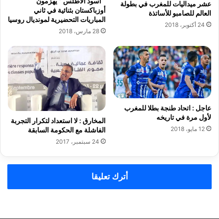
“ أسود الأطلس ” يهزمون
عشر ميداليات للمغرب في بطولة
ظ
د
أوزباكستان بثنائية في ثاني
العالم للصامبو للأساتذة
ا
ر
المباريات التحضيرية لمونديال روسيا‎
24 أكتوبر، 2018
ف
ا
28 مارس، 2018
ة
ج
م
ة
ع
ه
ش
و
ر
ا
ك
ئ
ة
ي
عاجل : اتحاد طنجة بطلا للمغرب
س
ة
لأول مرة في تاريخه
ي
و
المخارق : لا استعداد لتكرار التجربة
ط
12 مايو، 2018
الفاشلة مع الحكومة السابقة
3
ا
آ
24 سبتمبر، 2017
ل
ا
ف
أترك تعليقا
ح
ق
ي
ب