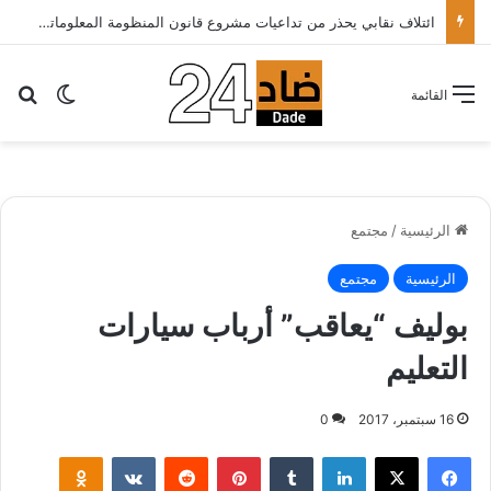
ائتلاف نقابي يحذر من تداعيات مشروع قانون المنظومة المعلوماتية الصحية ويدعو الحكومة إلى إعادة النظر فيه..
بح
الوضع ا
القائمة
الرئيسية
/
مجتمع
الرئيسية
مجتمع
بوليف “يعاقب” أرباب سيارات
التعليم
16 سبتمبر، 2017
0
لينكدإن
‏Tumblr
بينتيريست
‏Reddit
‏VKontakte
Odnoklassniki