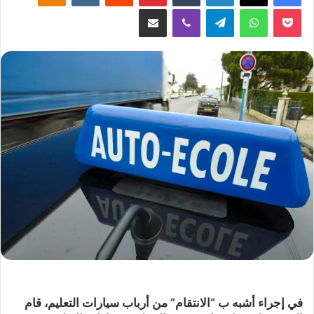
‫Pocket
واتساب
تيلقرام
ڤايبر
مشاركة عبر البريد
في إجراء أشبه ب “الانتقام” من أرباب سيارات التعليم، قام