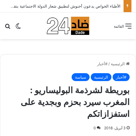
الأطباء الخواص يدعون أخنوش لتطبيق شعار الدولة الاجتماعية بتقليص كلفة العلاج على المرضى…
بح
الوضع ا
القائمة
الرئيسية
/
#أخبار
#أخبار
الرئيسية
سياسة
بوريطة لشرذمة البوليساريو :
المغرب سيرد بحزم وبجدية على
استفزازاتكم
3 أبريل، 2018
0