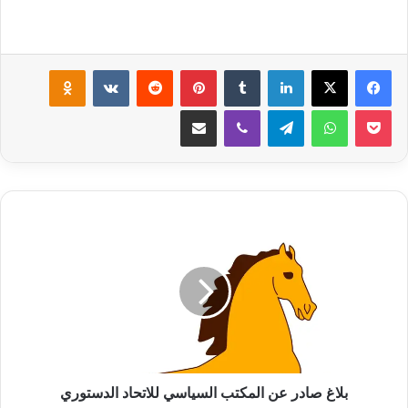
لينكدإن
‏Tumblr
بينتيريست
‏Reddit
‏VKontakte
Odnoklassniki
‫Pocket
واتساب
تيلقرام
ڤايبر
مشاركة عبر البريد
ب
ل
ا
غ
ص
ا
د
ر
ع
ن
بلاغ صادر عن المكتب السياسي للاتحاد الدستوري