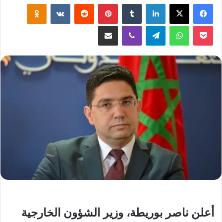
لينكدإن
‏Tumblr
بينتيريست
‏Reddit
‏VKontakte
Odnoklassniki
‫Pocket
واتساب
تيلقرام
ڤايبر
مشاركة عبر البريد
أعلن ناصر بوريطة، وزير الشؤون الخارجية