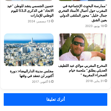
د
“ممارسة البحوث الإجتماعية في
حسين الجسمي ينشد للوطن “عيد
س
المغرب حول أعمال الأستاذ الفخري
الاتحاد” في الذكرى الـ53 لليوم
ت
جمال خليل” محور الملتقى الدولي
الوطني للإمارات
و
بعين الشق.
13 ديسمبر، 2024
ر
18 يونيو، 2023
ي
المخرج المغربي مولاي عبد اللطيف
العديلي يطلق” ملحمة خيام
مجلس مدينة الدارالبيضاء: دورة
الصحراء المغربية “
أكتوبر لن تنعقد في وقتها
31 يناير، 2018
5 أكتوبر، 2017
أترك تعليقا