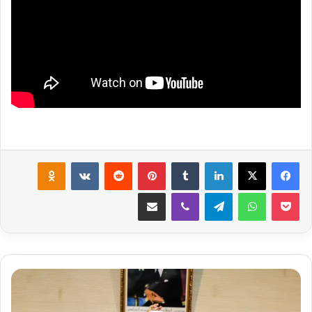
لينكدإن
‏Tumblr
بينتيريست
‏Reddit
‏VKontakte
Odnoklassniki
‫Pocket
واتساب
تيلقرام
ڤايبر
مشاركة عبر البريد
س
ا
ج