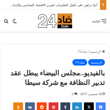
أنفا تراهن على تأهيل التعاونيات لتعزيز الاقتصاد التضامني والإدماج الاقتصادي
بح
الوضع ا
القائمة
الرئيسية
/
ضادTV
الرئيسية
ضادTV
بالفيديو..مجلس البيضاء يبطل عقد
تدبير النظافة مع شركة سيطا
16 سبتمبر، 2017
0
لينكدإن
‏Tumblr
بينتيريست
‏Reddit
‏VKontakte
Odnoklassniki