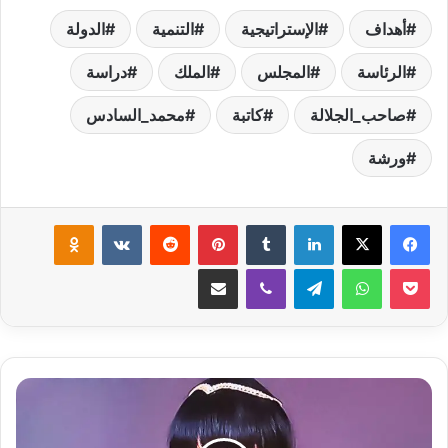
أهداف
الإستراتيجية
التنمية
الدولة
الرئاسة
المجلس
الملك
دراسة
صاحب_الجلالة
كاتبة
محمد_السادس
ورشة
لينكدإن
‏Tumblr
بينتيريست
‏Reddit
‏VKontakte
Odnoklassniki
‫Pocket
واتساب
تيلقرام
ڤايبر
مشاركة عبر البريد
ا
ل
ف