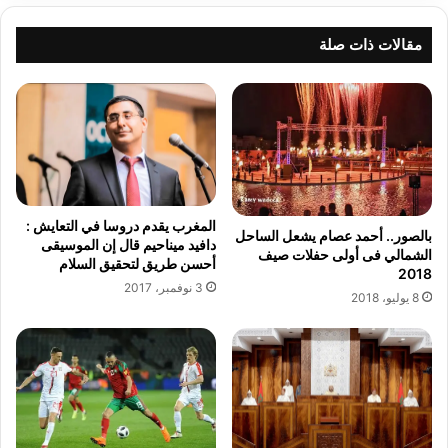
د
و
ي
ا
مقالات ذات صلة
ا
ص
ر
ر
ا
ت
ل
ت
أ
خ
م
ذ
ر
ع
ي
د
المغرب يقدم دروسا في التعايش :
ك
ة
بالصور.. أحمد عصام يشعل الساحل
دافيد ميناحيم قال إن الموسيقى
ي
ت
الشمالي فى أولى حفلات صيف
أحسن طريق لتحقيق السلام
ة
د
2018
3 نوفمبر، 2017
ت
ا
8 يوليو، 2018
س
ب
ت
ي
ع
ر
د
و
ل
إ
إ
ج
ط
ر