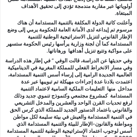
أولوياتها عبر مقاربة مندمجة تؤدي إلى تحقيق الأهداف
المبتغاة.
وأعلنت كاتبة الدولة المكلفة بالتنمية المستدامة أن هناك
مرسوم تم إيداعه لدى الأمانة العامة للحكومة يرمي إلى وضع
الإطار القانوني لتنزيل الاستراتيجية الوطنية للتنمية
المستدامة كما أن لجنة وزارية يرأسها رئيس الحكومة ستسهر
على مواكبة وتتبع تنزيل أهدافها ورهاناتها.
وفي حديثها عن الدراسة، قالت الوفي ” في إطار هذه الدراسة
وفي مسار الانخراط الفعلي للمملكة المغربية في الديناميكية
العالمية الجديدة الرامية إلى إرساء أسس التنمية المستدامة،
اعتمدت بلادنا عدة إجراءات مهيكلة تم تبويبها عبر عدة
مداخل منها التعليمات الملكية السامية لاعتماد التنمية
المستدامة كمشروع مجتمعي وكنموذج تنموي جديد وذلك
لرفع تحديات القرن الواحد والعشرين والمدخل التشريعي
والقانوني باعتماد الدستور الجديد للمملكة الذي كرس الحق
في التنمية المستدامة والعيش في بيئة سليمة لكل مواطن
ومواطنة والقانون-الإطار للبيئة والتنمية المستدامة الذي
أسس لوجوب اعتماد الإستراتيجية الوطنية للتنمية المستدامة