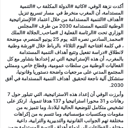
أكدت نزهة الوفي، #كاتبة #الدولة المكلفة ب #التنمية
المستدامة، أن المغرب منخرط في مسار تسريع تنزيل
#أهداف #التنمية المستدامة من خلال اعتماد #الإستراتيجية
الوطنية للتنمية المستدامة 2030 من طرف #المجلس
الوزاري تحت #الرئاسة الفعلية ل #صاحب_الجلالة #الملك
#محمد_السادس نصره الله يوم 25 يونيو المنصرم، موضحة
، في كلمة افتتاحية اليوم الثلاثاء بالرباط خلال #ورشة وطنية
لانطلاق #دراسة تفعيل وتتبع أهداف التنمية المستدامة
بالمغرب، أن هذه الإستراتيجية التي تم إعدادها بتشاور مع كل
الفعاليات الوطنية من سلطات عمومية، وقطاع خاص، وممثلي
المجتمع المدني على مرجعيات واضحة دستوريا وقانونيا،
ستشكل آلية ناجعة لتحقيق أهداف التنمية المستدامة في أفق
2030.
وأبرزت الوفي أن إعداد هذه الاستراتيجية، التي تتبلور حول 7
رهانات و 31 محورا استراتيجيا و 137 هدفا تنمويا، ارتكز على
تشخيص متكامل للوضعية الحالية لبلادنا، وما تتميز به من
مقومات ومكتسبات مؤسساتية، وما تتسم به من إكراهات
مختلفة تهم الجوانب القانونية والتدبيرية والترابية، داعية
مختلف القطاعات إلى إدماج أهداف التنمية المستدامة ضمن