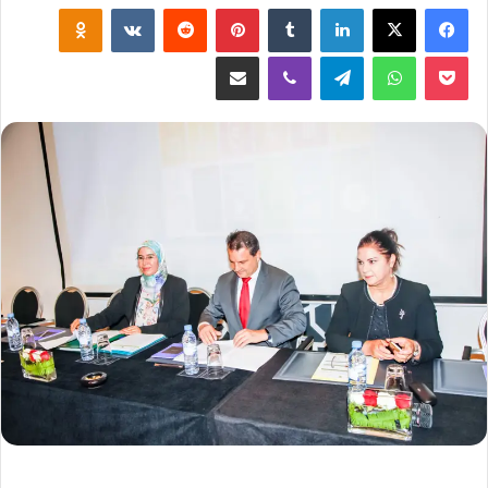
لينكدإن
‏Tumblr
بينتيريست
‏Reddit
‏VKontakte
Odnoklassniki
‫Pocket
واتساب
تيلقرام
ڤايبر
مشاركة عبر البريد