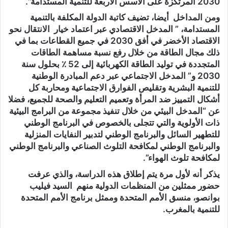
2030 المرتكزة على الأسس الأربعة للتنمية المستدامة”.
ومن المداخل أيضا، تضيف كاتبة الدولة المكلفة بالتنمية
المستدامة، ” المدخل الاقتصادي عبر اعتماد خيار الانتقال نحو
الاقتصاد الأخضر في أفق 2030 في جميع القطاعات بما في
ذلك مجال الطاقة من خلال رفع نسبة مساهمة الطاقات
المتجددة في توليد الطاقة الكهربائية إلى 52 ٪ بحلول سنة
2030 و” المدخل الاجتماعي عبر دعم المبادرة الوطنية
للتنمية البشرية وتقليص الفوارق الاجتماعية ومحاربة كل
أشكال التمييز ضد المرأة وتعميم التعليم والصحة للجميع، فضلا
عن “المدخل البيئي من خلال تنفيذ مجموعة من البرامج البيئية
ذات الأولوية والتي تتجلى بالخصوص في البرنامج الوطني
للتطهير السائل والبرنامج الوطني لتدبير النفايات المنزلية
والبرنامج الوطني لمكافحة التلوث الصناعي والبرنامج الوطني
لمكافحة تلوث الهواء”.
يذكر أنه لأول مرة يتم إطلاق هذه الدراسة، والذي عرفت
حضور ممثلين من المنظمات الدولية منهم السيد فيليب
بوانصو، منسق الأمم المتحدة وممثل برنامج الأمم المتحدة
للتنمية بالمغرب.