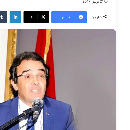
21 يونيو، 2017
لينكدإن
فيسبوك
‫X
شاركها