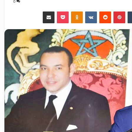
0
‏Tumblr
بينتيريست
‏Reddit
‏VKontakte
Odnoklassniki
‫Pocket
مشاركة عبر البريد