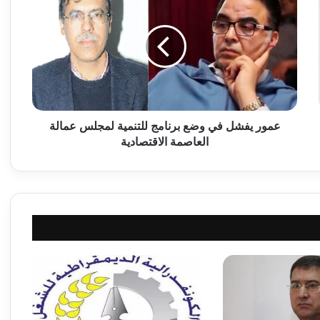
م
و
ر
ي
ف
ش
ل
ف
ي
عمور يفشل في وضع برنامج للتنمية لمجلس عمالة
و
العاصمة الاقتصادية
ض
ع
ب
ر
ن
ا
م
ج
ل
ل
ت
ن