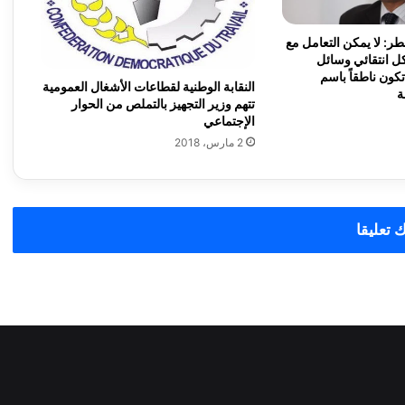
م
ي
: لا يمكن التعامل مع
ة
ل انتقائي وسائل
ل
تكون ناطقاً باسم
النقابة الوطنية لقطاعات الأشغال العمومية
ة
م
تتهم وزير التجهيز بالتملص من الحوار
ج
الإجتماعي
ل
2 مارس، 2018
س
ع
م
ا
ل
 تعليقا
ة
ا
ل
ع
ا
ص
م
ة
ا