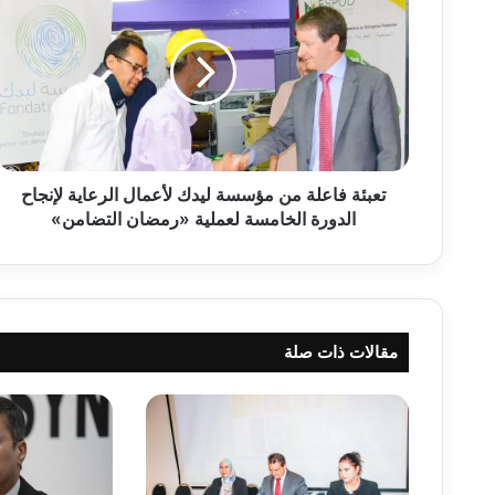
ع
ب
ئ
ة
ف
ا
ع
ل
ة
تعبئة فاعلة من مؤسسة ليدك لأعمال الرعاية لإنجاح
م
الدورة الخامسة لعملية «رمضان التضامن»
ن
م
ؤ
س
س
مقالات ذات صلة
ة
ل
ي
د
ك
ل
أ