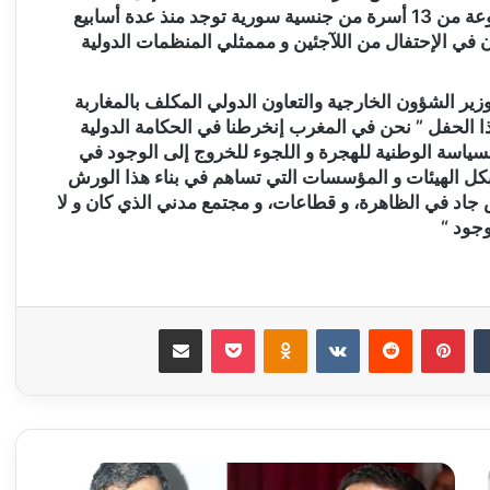
المعنية من أجل مباشرة المعالجة الفورية لوضعية مجموعة من 13 أسرة من جنسية سورية توجد منذ عدة أسابيع
ن في الإحتفال من اللآجئين و مممثلي المنظمات الدولية
وزير الشؤون الخارجية والتعاون الدولي المكلف بالمغاربة
ا الحفل ” نحن في المغرب إنخرطنا في الحكامة الدولية
سياسة الوطنية للهجرة و اللجوء للخروج إلى الوجود في
نا بكل الهيئات و المؤسسات التي تساهم في بناء هذا الورش
اد في الظاهرة، و قطاعات، و مجتمع مدني الذي كان و لا
وجود “
‏Tumblr
بينتيريست
‏Reddit
‏VKontakte
Odnoklassniki
‫Pocket
مشاركة عبر البريد
ع