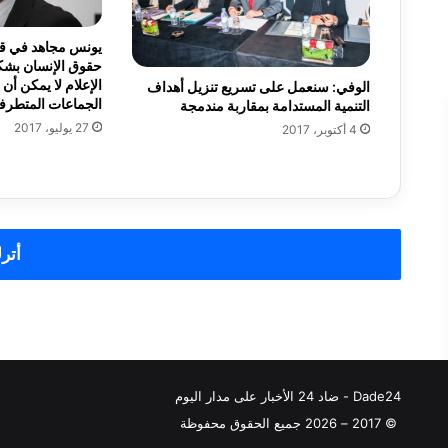
ع
م
يونس مجاهد في قطر
ا
حقوق الإنسان بشك
ل
الإعلام لا يمكن أن 
الوفي: سنعمل على تسريع تنزيل أهداف
الجماعات المتطرف
ا
التنمية المستدامة بمقاربة مندمجة
ل
27 يوليو، 2017
4 أكتوبر، 2017
ر
ع
ا
ي
ة
ل
أترك
إ
ن
ج
ا
ح
ا
Dade24 - ضاد 24 الأخبار على مدار اليوم
ل
د
© 2017 – 2026 جميع الحقوق محفوظة
و