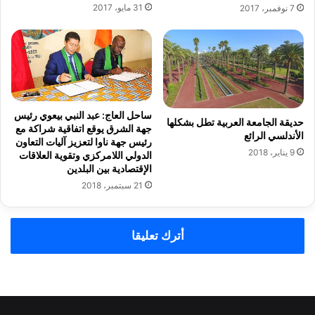
ل
ا
31 مايو، 2017
7 نوفمبر، 2017
د
ل
ا
ل
ر
ج
ا
ن
ل
ة
ب
ت
ي
ح
ساحل العاج: عبد النبي بيعوي رئيس
ض
ك
حديقة الجامعة العربية تطل بشكلها
جهة الشرق يوقع اتفاقية شراكة مع
ا
ي
الأندلسي الرائع
رئيس جهة ناوا لتعزيز آليات التعاون
ء
م
9 يناير، 2018
الدولي اللامركزي وتقوية العلاقات
م
الإقتصادية بين البلدين
ه
21 سبتمبر، 2018
ر
ج
ا
أترك تعليقا
ن
أ
و
ر
ب
ا