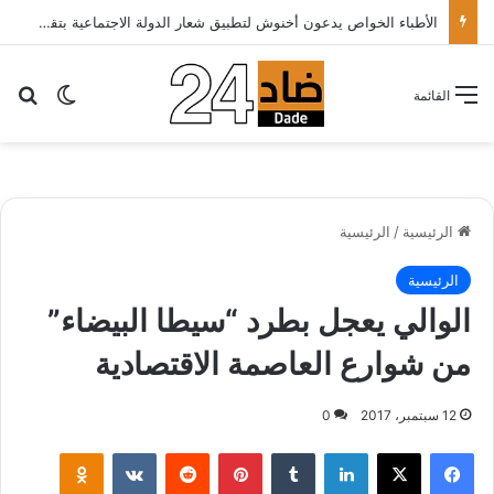
الأطباء الخواص يدعون أخنوش لتطبيق شعار الدولة الاجتماعية بتقليص كلفة العلاج على المرضى…
بح
الوضع ا
القائمة
الرئيسية
/
الرئيسية
الرئيسية
الوالي يعجل بطرد “سيطا البيضاء”
من شوارع العاصمة الاقتصادية
12 سبتمبر، 2017
0
لينكدإن
‏Tumblr
بينتيريست
‏Reddit
‏VKontakte
Odnoklassniki