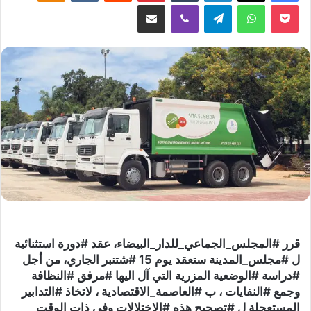
‫Pocket
واتساب
تيلقرام
ڤايبر
مشاركة عبر البريد
قرر #المجلس_الجماعي_للدار_البيضاء، عقد #دورة استثنائية
ل #مجلس_المدينة ستعقد يوم 15 #شتنبر الجاري، من أجل
#دراسة #الوضعية المزرية التي آل اليها #مرفق #النظافة
وجمع #النفايات ، ب #العاصمة_الاقتصادية ، لاتخاذ #التدابير
المستعجلة ل #تصحيح هذه #الاختلالات وفي ذات الوقت