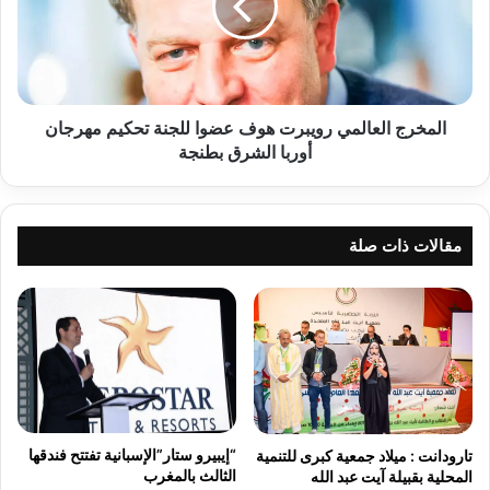
ي
ر
ق
ج
م
ا
ؤ
ل
ت
ع
م
ا
المخرج العالمي رويبرت هوف عضوا للجنة تحكيم مهرجان
ر
ل
أوربا الشرق بطنجة
ح
م
ز
ي
ب
ر
ا
و
مقالات ذات صلة
ل
ي
ا
ب
س
ر
ت
ت
ق
ه
ل
و
ا
ف
ل
ع
ب
ض
“إيبيرو ستار”الإسبانية تفتتح فندقها
تارودانت : ميلاد جمعية كبرى للتنمية
ا
و
الثالث بالمغرب
المحلية بقبيلة آيت عبد الله