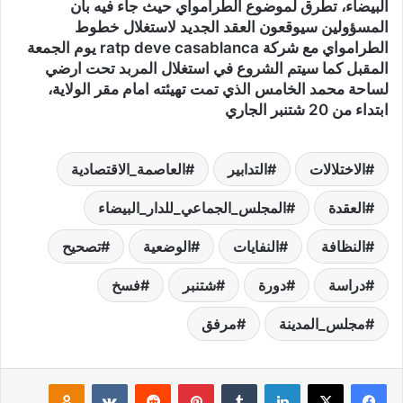
البيضاء، تطرق لموضوع الطرامواي حيث جاء فيه بأن
المسؤولين سيوقعون العقد الجديد لاستغلال خطوط
الطرامواي مع شركة ratp deve casablanca يوم الجمعة
المقبل كما سيتم الشروع في استغلال المربد تحت ارضي
لساحة محمد الخامس الذي تمت تهيئته امام مقر الولاية،
ابتداء من 20 شتنبر الجاري
الاختلالات
التدابير
العاصمة_الاقتصادية
العقدة
المجلس_الجماعي_للدار_البيضاء
النظافة
النفايات
الوضعية
تصحيح
دراسة
دورة
شتنبر
فسخ
مجلس_المدينة
مرفق
لينكدإن
‏Tumblr
بينتيريست
‏Reddit
‏VKontakte
Odnoklassniki