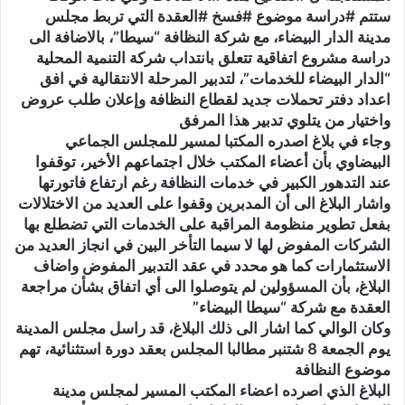
ستتم #دراسة موضوع #فسخ #العقدة التي تربط مجلس
مدينة الدار البيضاء، مع شركة النظافة “سيطا”، بالاضافة الى
دراسة مشروع اتفاقية تتعلق بانتداب شركة التنمية المحلية
“الدار البيضاء للخدمات”، لتدبير المرحلة الانتقالية في افق
اعداد دفتر تحملات جديد لقطاع النظافة وإعلان طلب عروض
واختيار من يتلوي تدبير هذا المرفق
وجاء في بلاغ اصدره المكتبا لمسير للمجلس الجماعي
البيضاوي بأن أعضاء المكتب خلال اجتماعهم الأخير، توقفوا
عند التدهور الكبير في خدمات النظافة رغم ارتفاع فاتورتها
واشار البلاغ الى أن المدبرين وقفوا على العديد من الاختلالات
بفعل تطوير منظومة المراقبة على الخدمات التي تضطلع بها
الشركات المفوض لها لا سيما التأخر البين في انجاز العديد من
الاستثمارات كما هو محدد في عقد التدبير المفوض واضاف
البلاغ، بأن المسؤولين لم يتوصلوا الى أي اتفاق بشأن مراجعة
العقدة مع شركة “سيطا البيضاء”
وكان الوالي كما اشار الى ذلك البلاغ، قد راسل مجلس المدينة
يوم الجمعة 8 شتنبر مطالبا المجلس بعقد دورة استثنائية، تهم
موضوع النظافة
البلاغ الذي اصرده اعضاء المكتب المسير لمجلس مدينة