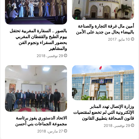
ي
ب
ت
ف
ي
أمين مال غرفة التجارة والصناعة
ط
بالصور .. السفارة المغربية تحتفل
بالبيضاء يحال من جديد على الأمن
ر
بيوم الطبخ والقفطان المغربي
10 مايو، 2017
د
بحضور السفراء ونجوم الفن
ب
والمشاهير
و
29 نوفمبر، 2018
ف
و
ن
م
ن
ط
ر
وزارة الإتصال تهدد المنابر
ف
الإلكترونية التي لم تخضع لمقتضيات
ا
الاتحاد الدستوري يفوز برئاسة
قانون الصحافة بتطبيق القانون
ل
مجموعة الجماعات بني أحسن
29 نوفمبر، 2018
ح
27 مارس، 2018
ك