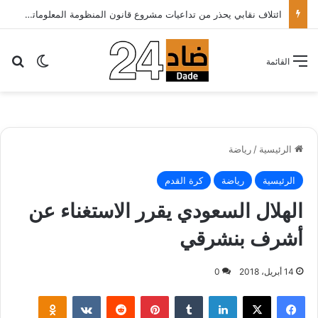
ائتلاف نقابي يحذر من تداعيات مشروع قانون المنظومة المعلوماتية الصحية ويدعو الحكومة إلى إعادة النظر فيه..
بح
الوضع ا
القائمة
الرئيسية
/
رياضة
الرئيسية
رياضة
كرة القدم
الهلال السعودي يقرر الاستغناء عن
أشرف بنشرقي
14 أبريل، 2018
0
لينكدإن
‏Tumblr
بينتيريست
‏Reddit
‏VKontakte
Odnoklassniki