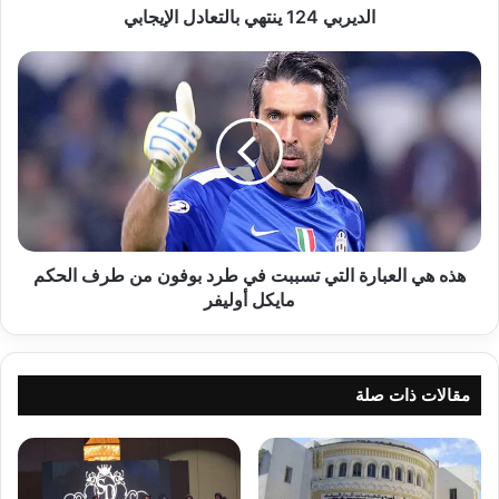
4
الديربي 124 ينتهي بالتعادل الإيجابي
ي
ن
ه
ت
ذ
ه
ه
ي
ه
ب
ي
ا
ا
ل
ل
ت
ع
ع
ب
ا
ا
هذه هي العبارة التي تسببت في طرد بوفون من طرف الحكم
د
ر
مايكل أوليفر
ل
ة
ا
ا
ل
ل
إ
ت
مقالات ذات صلة
ي
ي
ج
ت
ا
س
ب
ب