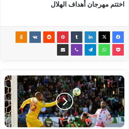
اختتم مهرجان أهداف الهلال
لينكدإن
‏Tumblr
بينتيريست
‏Reddit
‏VKontakte
Odnoklassniki
‫Pocket
واتساب
تيلقرام
ڤايبر
مشاركة عبر البريد
ا
ل
د
ي
ر
ب
ي
1
2