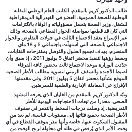
طالب الدكتور كريم بالمقدم، الكاتب العام الوطني للنقابة
الوطنية للصحة العمومية، العضو في الفيدرالية الديمقراطية
للشغل، وزير الصحة بتحمل مسؤولياته و الوفاء بالالتزامات
التي كان قد قطعها بمواصلة الحوار القطاعي بالصحة، وذلك
عبر الإسراع بعقد الاجتماع الثالث في جولات التفاوض والحوار
الاجتماعي بالصحة، التي استهلّت باجتماعي 5 و 18 ماي
المنصرم، بهدف تجميع الحلول والتوصل بمقترحات النقابات،
وبسط رؤيتها لتنفيذ محضر اتفاق 5 يوليوز 2011 ، إذ سبق وأن
حدّدت الوزارة موعدا لاجتماع ثالث بحضور كافة الفرقاء
لضبط الأجندة والسقف الزمني لتسوية مطالب الأطر الصحية
الموقع بشأنها محضر اتفاق 5 يوليوز 2011، وفي مقدمتها
الإفراج عن المعادلة الإدارية والعلمية للممرضين.
ونبّه الدكتور كريم بالمقدم من الغليان الذي يعرفه المشهد
الصحي، محذرا من تبعات الاحتجاجات اليومية للأطر
التمريضية، إذ وصلت درجات السخط والتذمر في صفوف
الأطر الصحية بجميع فئاتها إلى مستويات قياسية، لم يعد من
المقبول السكوت عنها، خاصة وأنها تنذر بتوقف القطاع في أي
وقت، الأمر الذي يُرفض في ظله أي محاولة لربح الوقت من