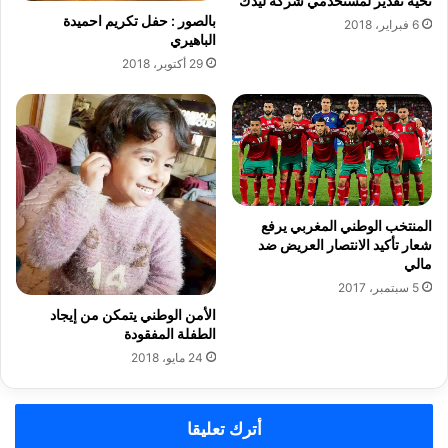
تحية تقدير لمستخدمي شركة ليدك
ل
ي
بالصور : حفل تكريم احميدة
6 فبراير، 2018
و
ض
الباهيري
ت
ا
29 أكتوبر، 2018
ت
ء
ن
م
ق
ن
ل
ه
ب
ذ
ب
ا
ا
ا
ق
ل
المنتخب الوطني المغربي يرفع
ي
شعار تأكيد الانتصار العريض ضد
ر
مالي
ج
ج
ه
ل
5 سبتمبر، 2017
ا
الأمن الوطني يتمكن من إيجاد
ت
الطفلة المفقودة
ا
24 مايو، 2018
ل
م
م
أترك تعليقا
ل