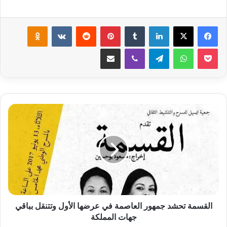
لينكدإن
‏Tumblr
بينتيريست
‏Reddit
‏VKontakte
Odnoklassniki
‫Pocket
واتساب
تيلقرام
ڤايبر
مشاركة عبر البريد
ا
ل
ق
س
م
ة
ت
ح
ش
د
القسمة تحشد جمهور العاصمة في عرضها الأول وتتنقل بباقي
ج
جهات المملكة
م