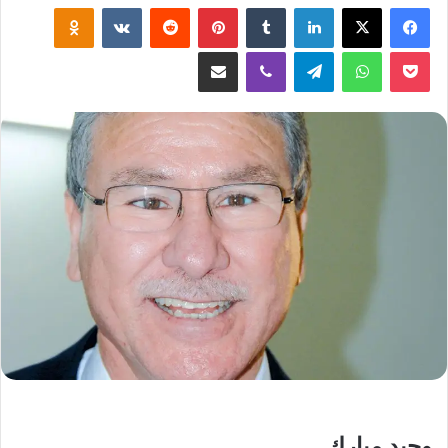
لينكدإن
‏Tumblr
بينتيريست
‏Reddit
‏VKontakte
Odnoklassniki
‫Pocket
واتساب
تيلقرام
ڤايبر
مشاركة عبر البريد
وحيد مبارك