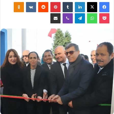
لينكدإن
‏Tumblr
بينتيريست
‏Reddit
‏VKontakte
Odnoklassniki
‫Pocket
واتساب
تيلقرام
ڤايبر
مشاركة عبر البريد