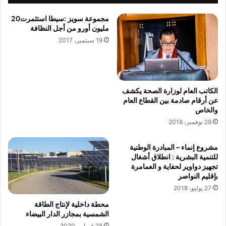
ه
ص
م
ف
مجموعة‭ ‬سويز‮:‬‭ ‬سيطا‭ ‬استثمرت‭ ‬20‭
ن
ي
‬مليون‭ ‬أورو‭ ‬من‭ ‬أجل‭ ‬النظافة
أ
ح
19 سبتمبر، 2017
ح
س
د
ا
ا
خ
ث
ن
ج
الكاتب العام لوزارة الصحة يكشف
ر
عن أرقام صادمة بين القطاع العام
ا
والخاص
د
29 نوفمبر، 2018
ة
و
مشروع إنماء – المبادرة الوطنية
ق
للتنمية البشرية : انطلاق أشغال
ر
تجهيز دواوير لحفاية و العمامرة
ا
بإقليم النواصر
ر
27 يوليو، 2018
ا
ل
محطة داخلية لإنتاج الطاقة
الشمسية بمجازر الدار البيضاء
م
ح
28 فبراير، 2020