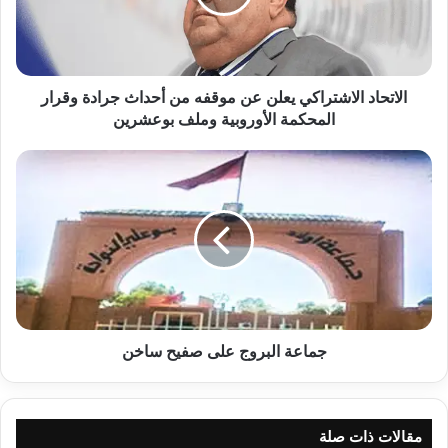
ا
د
ا
ل
ا
الاتحاد الاشتراكي يعلن عن موقفه من أحداث جرادة وقرار
ش
المحكمة الأوروبية وملف بوعشرين
ت
ر
ج
ا
م
ك
ا
ي
ع
ي
ة
ع
ا
ل
ل
ن
ب
ع
ر
ن
و
جماعة البروج على صفيح ساخن
م
ج
و
ع
ق
ل
ف
ى
مقالات ذات صلة