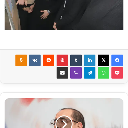
لينكدإن
‏Tumblr
بينتيريست
‏Reddit
‏VKontakte
Odnoklassniki
‫Pocket
واتساب
تيلقرام
ڤايبر
مشاركة عبر البريد
ا
ل
ا
ت
ح