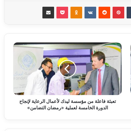
‏Tumblr
بينتيريست
‏Reddit
‏VKontakte
Odnoklassniki
‫Pocket
مشاركة عبر البريد
ت
ع
ب
ئ
ة
ف
ا
ع
ل
ة
تعبئة فاعلة من مؤسسة ليدك لأعمال الرعاية لإنجاح
م
الدورة الخامسة لعملية «رمضان التضامن»
ن
م
ؤ