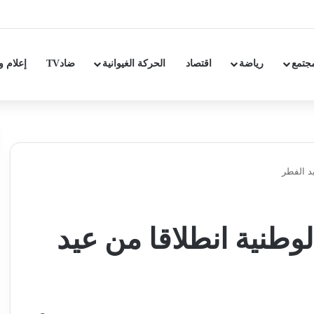
بام” لاستكمال مساره مرشحا للانتخابات التشريعية بمولاي رشيد
جتمع
رياضة
اقتصاد
الحركة الغيوانية
ضادTV
إعلام و
يد الفطر
لوطنية انطلاقا من عيد