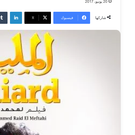
20 يونيو، 2017
لينكدإن
فيسبوك
‫X
شاركها