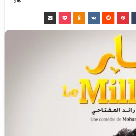
0
‏Tumblr
بينتيريست
‏Reddit
‏VKontakte
Odnoklassniki
‫Pocket
مشاركة عبر البريد