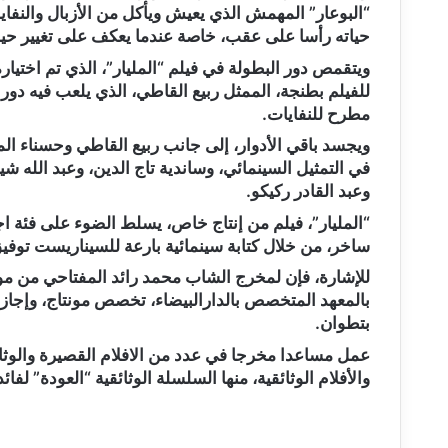
“البوعار” المهمش الذي يعيش ويأكل من الأزبال والنفاي
حياته رأسا على عقب، خاصة عندما يعكف على تغيير حيات
للفيلم بطنجة، الممثل ربيع القاطي، الذي يلعب فيه دور
مطرح للنفايات.
ويجسد باقي الأدوار، إلى جانب ربيع القاطي وحسناء ا
في التمثيل السينمائي، وساندية تاج الدين، وعبد الله ش
وعبد القادر ركيكو.
“المليار”، فيلم من إنتاج خاص، يسلط الضوء على فئة 
ساخر، من خلال كتابة سينمائية بارعة للسيناريست توفي
بالمعهد المتخصص بالدارالبيضاء، تخصص مونتاج، وإجاز
بتطوان.
عمل مساعدا مخرجا في عدد من الافلام القصيرة والوثائق
والأفلام الوثائقية، منها السلسلة الوثائقية “العودة” لفا