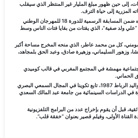
ات، إلى حين ظهور مبلغ المليار غير المنتظر الذي سيقلب
ه المزرية إلى حياة الترف.
ويتقمص دور البطولة في فيلم “المليار”، الذي تم اختياره ضمن المسابقة الرسمية للدورة 18 للمهرجان الوطني
 “علي ولد صفية”، الذي يقتات من بقايا فتات الناس وسط
لمومني، كل من محمد عاطر، الذي منحه المخرج مساحة أكبر
يشا، وزهور السليماني، وزهيرة صادق، وعبد الحق بلمجاهد،
اجتماعية مهمشة في المجتمع المغربي في قالب كوميدي
ق الحماني.
للإشارة، فإن لمخرج الشاب محمد رائد المفتاحي من مواليد الرباط 1987، تابع تكوينا في المجال السمعي البصري
ة في الدراسات السينمائية من جامعة عبد المالك السعدي
ية، قبل أن يقوم بإخراج عدد من البرامج التلفزيونية
ئدة القناة الأولى، وفيلم قصير بعنوان “خفقة قلب”.