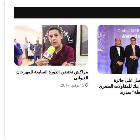
س
س
ة
ل
ي
د
ك
ل
أ
ع
م
مراكش تحتضن الدورة السابعة للمهرجان
ا
الغيواني
ل
حصل على جائزة
15 يوليو، 2017
ا
ل بنك للمقاولات الصغرى
طة” بمدريد
ل
ر
ع
ا
ي
ة
ل
إ