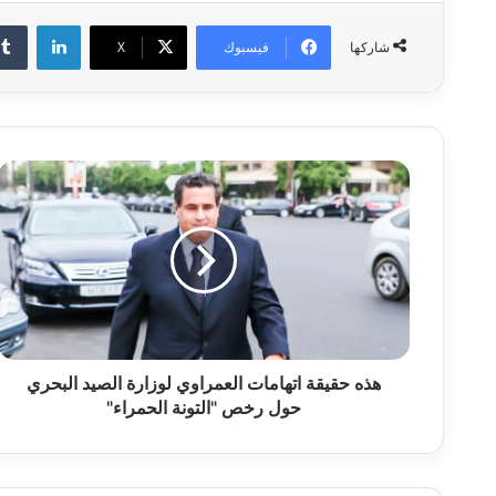
لينكدإن
فيسبوك
‫X
شاركها
ه
ذ
ه
ح
ق
ي
ق
ة
ا
ت
هذه حقيقة اتهامات العمراوي لوزارة الصيد البحري
ه
حول رخص "التونة الحمراء"
ا
م
ا