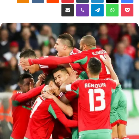
‫Pocket
واتساب
تيلقرام
ڤايبر
مشاركة عبر البريد