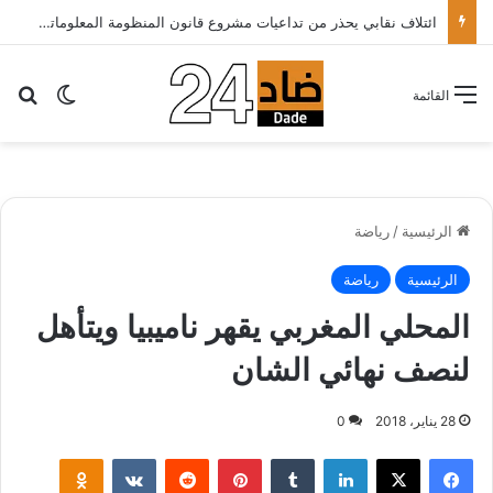
ائتلاف نقابي يحذر من تداعيات مشروع قانون المنظومة المعلوماتية الصحية ويدعو الحكومة إلى إعادة النظر فيه..
بح
الوضع ا
القائمة
الرئيسية
/
رياضة
الرئيسية
رياضة
المحلي المغربي يقهر ناميبيا ويتأهل
لنصف نهائي الشان
28 يناير، 2018
0
لينكدإن
‏Tumblr
بينتيريست
‏Reddit
‏VKontakte
Odnoklassniki