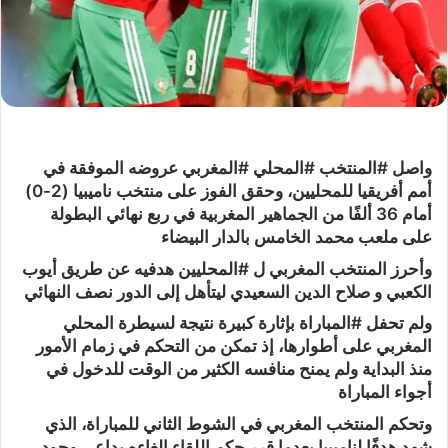
واصل #المنتخب #المحلي #المغربي عروضه الموفقة في
أمم أفريقيا للمحليين، وحقق الفوز على منتخب ناميبيا (2-0)
أمام 36 ألفًا من الجماهير المغربية في ربع نهائي البطولة
على ملعب محمد الخامس بالدار البيضاء
وأحرز المنتخب المغربي ل #المحليين هدفيه عن طريق أيوب
الكعبي و صلاح الدين السعيدي ليتأهل إلى الدور نصف النهائي
ولم تحفل #المباراة بإثارة كبيرة نتيجة لسيطرة المحلي
المغربي على أطوارها، إذ تمكن من التحكم في زمام الأمور
منذ البداية ولم يمنح منافسه الكثير من الوقت للدخول في
أجواء المباراة
وتحكم المنتخب المغربي في الشوط الثاني للمباراة، الذي
شهد هدفًا لناميبيا بعدما قرر حكم اللقاء إلغاءه بداعي وجود