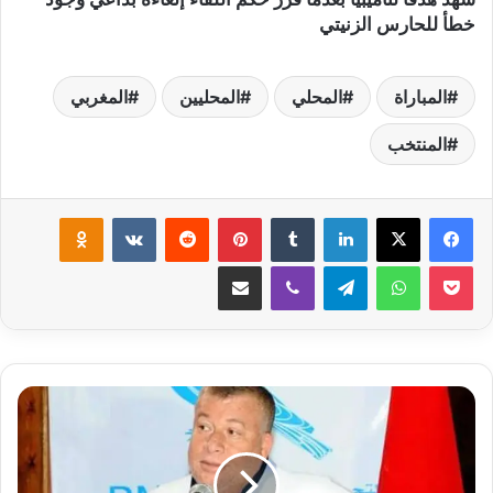
خطأ للحارس الزنيتي
المباراة
المحلي
المحليين
المغربي
المنتخب
لينكدإن
‏Tumblr
بينتيريست
‏Reddit
‏VKontakte
Odnoklassniki
‫Pocket
واتساب
تيلقرام
ڤايبر
مشاركة عبر البريد
ح
د
ا
د
ي