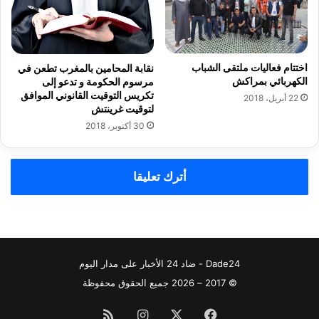
اختتام فعاليات ملتقى الشباب
نقابة المحامين بالمغرب تطعن في
الكهربائي بمراكش
مرسوم الحكومة و تدعو إلى
تكريس التوقيت القانوني الموافق
22 أبريل، 2018
لتوقيت غرينتش
30 أكتوبر، 2018
أترك تعليقا
Dade24 - ضاد 24 الأخبار على مدار اليوم
© 2017 – 2026 جميع الحقوق محفوظة
فيسبوك
‫X
انستقرام
ملخص