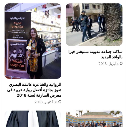
ا
ا
ر
ل
ب
ك
ا
ع
ل
ب
د
ي
ا
ح
ر
ر
ا
ر
ساكنة جماعة مديونة تستبشر خيرا
ل
بالوافد الجديد
ل
ب
ا
4 أبريل، 2018
ي
ع
ض
ب
ا
ي
الروائية والشاعرة عائشة البصري
ء
ن
تفوز بجائزة أفضل رواية عربية في
ا
معرض الشارقة لسنة 2018
31 أكتوبر، 2018