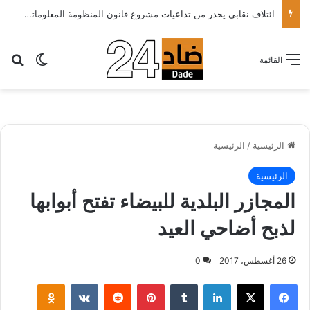
ائتلاف نقابي يحذر من تداعيات مشروع قانون المنظومة المعلوماتية الصحية ويدعو الحكومة إلى إعادة النظر فيه..
بح
الوضع ا
القائمة
الرئيسية
/
الرئيسية
الرئيسية
المجازر البلدية للبيضاء تفتح أبوابها
لذبح أضاحي العيد
26 أغسطس، 2017
0
لينكدإن
‏Tumblr
بينتيريست
‏Reddit
‏VKontakte
Odnoklassniki