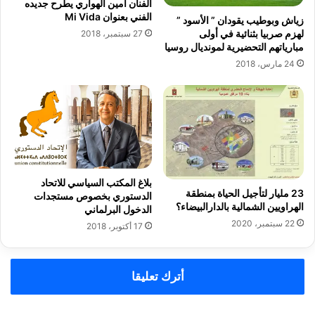
الفنان أمين الهواري يطرح جديده
ي
ي
الفني بعنوان Mi Vida
زياش وبوطيب يقودان ” الأسود ”
ا
ة
لهزم صربيا بثنائية في أولى
27 سبتمبر، 2018
ل
ض
مبارياتهم التحضيرية لمونديال روسيا
2
د
24 مارس، 2018
0
ا
1
ل
8
ت
“
ض
C
ي
O
ي
L
ق
O
ع
بلاغ المكتب السياسي للاتحاد
R
ل
23 مليار لتأجيل الحياة بمنطقة
الدستوري بخصوص مستجدات
S
ى
الهراويين الشمالية بالدارالبيضاء؟
الدخول البرلماني
”
ا
22 سبتمبر، 2020
17 أكتوبر، 2018
ل
ح
ر
أترك تعليقا
ي
ا
ت