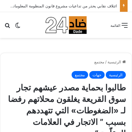
الأطباء الخواص يدعون أخنوش لتطبيق شعار الدولة الاجتماعية بتقليص كلفة العلاج على المرضى…
بح
الوضع ا
القائمة
الرئيسية
/
مجتمع
الرئيسية
جهات
مجتمع
طالبوا بحماية مصدر عيشهم تجار
سوق القريعة يغلقون محلاتهم رفضا
لـ «الضغوطات» التي تتهددهم
بسبب ” الاتجار في العلامات