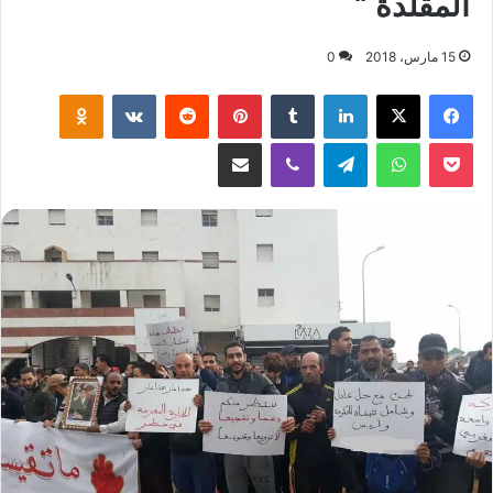
المقلّدة “
15 مارس، 2018
0
لينكدإن
‏Tumblr
بينتيريست
‏Reddit
‏VKontakte
Odnoklassniki
‫Pocket
واتساب
تيلقرام
ڤايبر
مشاركة عبر البريد