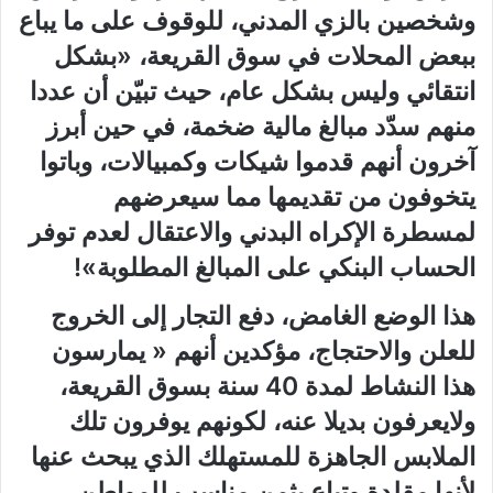
وشخصين بالزي المدني، للوقوف على ما يباع
ببعض المحلات في سوق القريعة، «بشكل
انتقائي وليس بشكل عام، حيث تبيّن أن عددا
منهم سدّد مبالغ مالية ضخمة، في حين أبرز
آخرون أنهم قدموا شيكات وكمبيالات، وباتوا
يتخوفون من تقديمها مما سيعرضهم
لمسطرة الإكراه البدني والاعتقال لعدم توفر
الحساب البنكي على المبالغ المطلوبة»!
هذا الوضع الغامض، دفع التجار إلى الخروج
للعلن والاحتجاج، مؤكدين أنهم « يمارسون
هذا النشاط لمدة 40 سنة بسوق القريعة،
ولايعرفون بديلا عنه، لكونهم يوفرون تلك
الملابس الجاهزة للمستهلك الذي يبحث عنها
لأنها مقلدة وتباع بثمن مناسب للمواطن