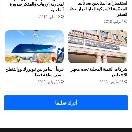
استفسارات المتابعين بعد تأييد
ل
لمحاربة الإرهاب والمفكر ضرورة
المحكمة الامريكية العليا لقرار حظر
أساسية
ا
السفر
ل
12 مايو، 2017
1 يوليو، 2018
ف
ل
ا
ح
ي
ن
ب
ج
شركات التنمية المحلية تحت مجهر
قريباً.. سافر بين نيويورك وواشنطن
ه
الافتحاص
بنصف ساعة فقط
ة
16 مارس، 2018
23 يوليو، 2017
ا
ل
ب
أترك تعليقا
ي
ض
ا
ء
-