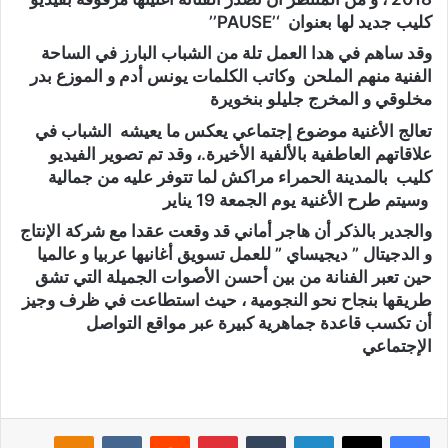
كليب جديد لها بعنوان ‘’PAUSE’’
وقد ساهم في هدا العمل تلة من الشباب البارز في الساحة
الفنية منهم الملحن وكاتب الكلمات يونس أدم و الموزع بدر
مخلوقي و المخرج جليلو بنخويرة
تعالج الأغنية موضوع إجتماعي يعكس ما يعيشه الشباب في
علاقاتهم العاطفية بالألفية الأخيرة.، وقد تم تصوير الفيديو
كليب بالمدينة الحمراء مراكش لما تتوفر عليه من جمالية
وسيتم طرح الأغنية يوم الجمعة 19 يناير
والجدير بالذكر أن هاجر أماني قد وقعت عقدا مع شركة الإنتاج
و الدجيتال ” ديجيساي ” للعمل تسويق أغانيها عربيا و عالميا
حين تعبر الفنانة من بين أحسن الأصوات الجميلة التي تشق
طريقها بنجاح نحو النجومية ، حيث استطاعت في ظرف وجيز
أن تكسب قاعدة جماهرية كبيرة عبر مواقع التواصل
الإجتماعي
لينكدإن
‏Tumblr
بينتيريست
‏Reddit
‏VKontakte
Odnoklassniki