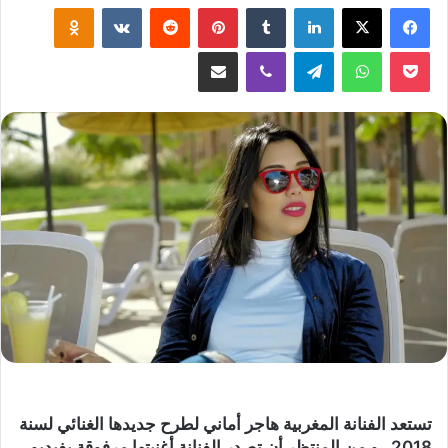
لينكدإن
‏Tumblr
بينتيريست
‏Reddit
‏VKontakte
Odnoklassniki
‫Pocket
واتساب
تيلقرام
ڤايبر
مشاركة عبر البريد
تستعد الفنانة المغربية هاجر أماني لطرح جديدها الغنائي لسنة
2018 ، و من المنتظر أن تصدر الفنانة أغنيتها مرفوقة بفيديو