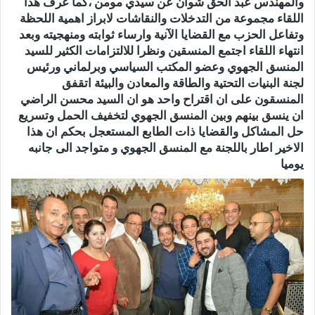
والمهندس عبد الحق شوان عن سيدي مومن ،كما عرف هذا
اللقاء مجموعة من التدخلات والنقاشات لابراز اهمية اللحظة
وتفاعل الحزب مع القضايا الآنية وارساء ثوابته ومنهجيته وبعد
انتهاء اللقاء اجتمع المنسقين ونظرا للالتزامات الكثير للسيد
المنسق الجهوي وعضو المكتب السياسي وبرلماني ورئيس
لجنة البنيات التحتية والطاقة والمعادن والبيئة اتقفق
المنسقون على ان اقتراح واحد هو ان السيد محسن الراضي
ان ينسق بينهم وبين المنسق الجهوي لتخفيف الحمل وتسريع
حل المشاكل والقضايا ذات الطابع المستعجل بحكم ان هذا
الاخير اطار باللجنة مع المنسق الجهوي و متواجد الى جانبه
يوميا