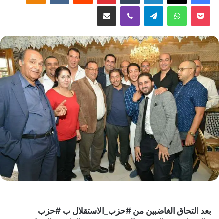
‫Pocket
واتساب
تيلقرام
ڤايبر
مشاركة عبر البريد
بعد التحاق الغاضبين من #حزب_الاستقلال ب #حزب