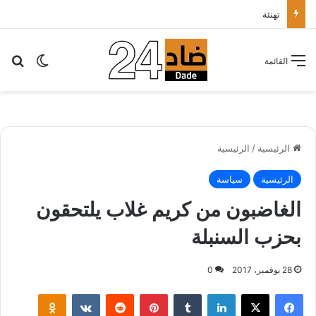
تهنئة
بح
الوضع ا
القائمة
الرئيسية
/
الرئيسية
الرئيسية
سياسة
الغاضبون من كريم غلاب يلتحقون
بحزب السنبلة
28 نوفمبر، 2017
0
لينكدإن
‏Tumblr
بينتيريست
‏Reddit
‏VKontakte
Odnoklassniki