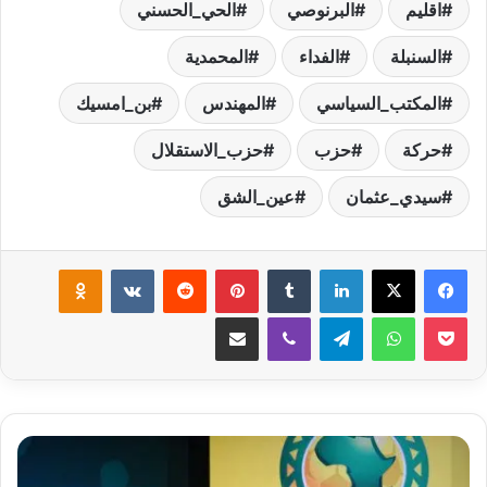
اقليم
البرنوصي
الحي_الحسني
السنبلة
الفداء
المحمدية
المكتب_السياسي
المهندس
بن_امسيك
حركة
حزب
حزب_الاستقلال
سيدي_عثمان
عين_الشق
لينكدإن
‏Tumblr
بينتيريست
‏Reddit
‏VKontakte
Odnoklassniki
‫Pocket
واتساب
تيلقرام
ڤايبر
مشاركة عبر البريد
و
ف