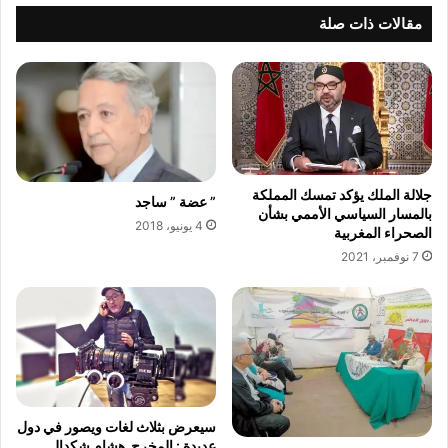
ي
ن
مقالات ذات صلة
ا
ظ
ل
م
ر
و
و
ق
س
ف
ي
ة
ا
ا
ح
جلالة الملك يؤكد تمسك المملكة
” عضة ” ساجد
ت
بالمسار السياسي الأممي بشأن
4 يونيو، 2018
ج
الصحراء المغربية
ا
7 نوفمبر، 2021
ج
ي
ة
ض
د
ح
س
ب
سيعرض بثلاث لغات ويصور في دول
ا
عديدة : المخرج هشام شكدال