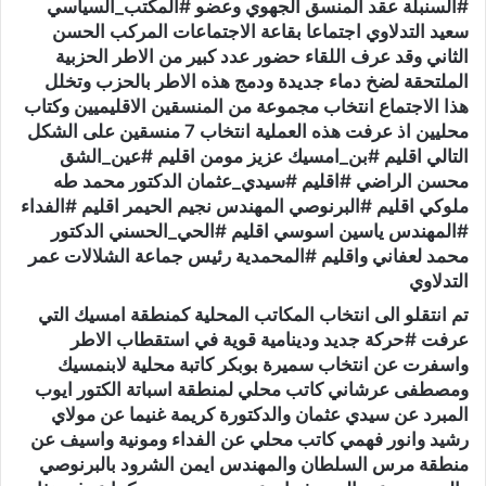
#السنبلة عقد المنسق الجهوي وعضو #المكتب_السياسي
سعيد التدلاوي اجتماعا بقاعة الاجتماعات المركب الحسن
الثاني وقد عرف اللقاء حضور عدد كبير من الاطر الحزبية
الملتحقة لضخ دماء جديدة ودمج هذه الاطر بالحزب وتخلل
هذا الاجتماع انتخاب مجموعة من المنسقين الاقليميين وكتاب
محليين اذ عرفت هذه العملية انتخاب 7 منسقين على الشكل
التالي اقليم #بن_
ا
مسيك عزيز مومن اقليم #عين_الشق
محسن الراضي #اقليم #سيدي_عثمان الدكتور محمد طه
ملوكي اقليم #البرنوصي المهندس نجيم الحيمر اقليم #الفداء
#المهندس ياسين اسوسي اقليم #الحي_الحسني الدكتور
محمد لعفاني واقليم #المحمدية رئيس جماعة الشلالات عمر
التدلاوي
تم انتقلو الى انتخاب المكاتب المحلية كمنطقة امسيك التي
عرفت #حركة جديد ودينامية قوية في استقطاب الاطر
واسفرت عن انتخاب سميرة بوبكر كاتبة محلية لابنمسيك
ومصطفى عرشاني كاتب محلي لمنطقة اسباتة الكتور ايوب
المبرد عن سيدي عثمان والدكتورة كريمة غنيما عن مولاي
رشيد وانور فهمي كاتب محلي عن الفداء ومونية واسيف عن
منطقة مرس السلطان والمهندس ايمن الشرود بالبرنوصي