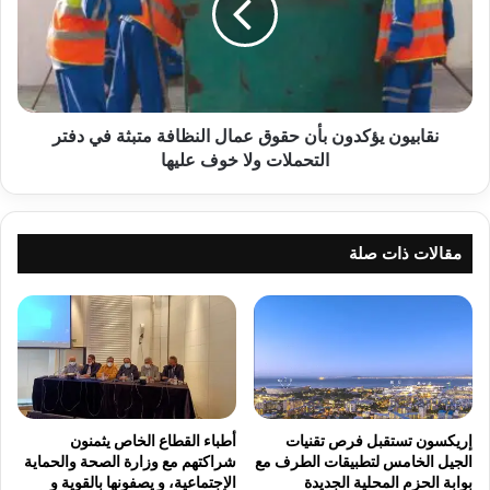
عمال
النظافة
متبثة
في
دفتر
التحملات
نقابيون يؤكدون بأن حقوق عمال النظافة متبثة في دفتر
ولا
التحملات ولا خوف عليها
خوف
عليها
مقالات ذات صلة
إريكسون تستقبل فرص تقنيات
أطباء القطاع الخاص يثمنون
الجيل الخامس لتطبيقات الطرف مع
شراكتهم مع وزارة الصحة والحماية
بوابة الحزم المحلية الجديدة
الإجتماعية، و يصفونها بالقوية و