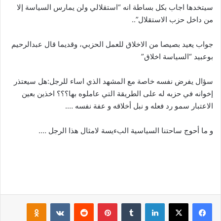
سيتخدها اجاب بكل بساطة انه “استقلالي ولن يمارس السياسة إلا
من داخل حزب الاستقلال”..
جواب يعيد بصيصا من الاخلاق للعمل الحزبي، وقديما قال عبدالرحيم
بوعبيد “السياسة اخلاق”
سؤال يفرض نفسه خاصة مع المشهد الذي اساء للرجل:هل سيعتذر
إخوانه في حزبه له على الطريقة التي عاملوه بها؟؟؟ اخذين بعين
الاعتبار سمو رد فعله و نبل أخلاقه و عفة نفسه ….
و ما أحوج ساحتنا السياسية البءيسة لامثال هذا الرجل ….
لينكدإن
بينتيريست
klassniki