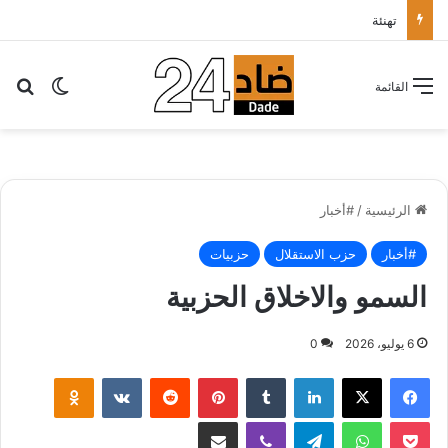
تهنئة
بح
الوضع ا
القائمة
الرئيسية
/
#أخبار
#أخبار
حزب الاستقلال
حزبيات
السمو والاخلاق الحزبية
6 يوليو، 2026
0
لينكدإن
بينتيريست
klassniki
‫Pocket
واتساب
تيلقرام
ڤايبر
مشاركة عبر البريد