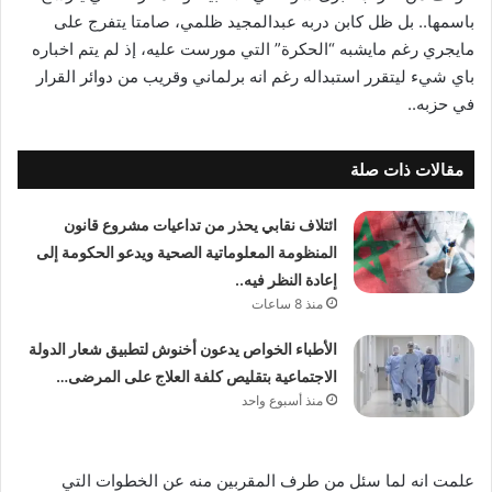
باسمها.. بل ظل كابن دربه عبدالمجيد ظلمي، صامتا يتفرج على
مايجري رغم مايشبه “الحكرة” التي مورست عليه، إذ لم يتم اخباره
باي شيء ليتقرر استبداله رغم انه برلماني وقريب من دوائر القرار
في حزبه..
مقالات ذات صلة
ائتلاف نقابي يحذر من تداعيات مشروع قانون
المنظومة المعلوماتية الصحية ويدعو الحكومة إلى
إعادة النظر فيه..
منذ 8 ساعات
الأطباء الخواص يدعون أخنوش لتطبيق شعار الدولة
الاجتماعية بتقليص كلفة العلاج على المرضى…
منذ أسبوع واحد
علمت انه لما سئل من طرف المقربين منه عن الخطوات التي