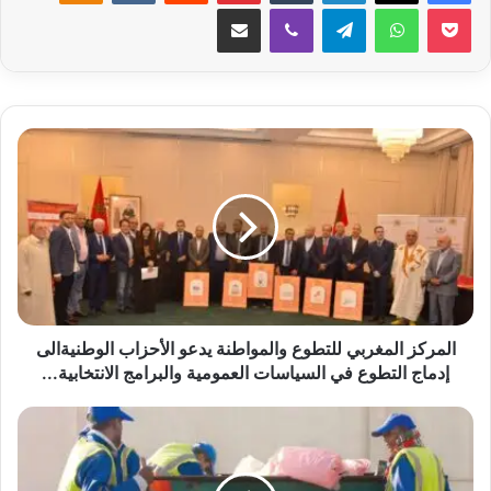
‫Pocket
واتساب
تيلقرام
ڤايبر
مشاركة عبر البريد
المركز
المغربي
للتطوع
والمواطنة
يدعو
الأحزاب
الوطنيةالى
إدماج
التطوع
في
المركز المغربي للتطوع والمواطنة يدعو الأحزاب الوطنيةالى
السياسات
إدماج التطوع في السياسات العمومية والبرامج الانتخابية...
العمومية
والبرامج
نقابيون
الانتخابية...
يؤكدون
بأن
حقوق