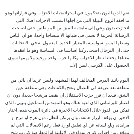
نعم الدوماليون يتحكمون في استراتيجيات الاحزاب وفي قراراتها وهو
ما افقد الروح النبيلة التي من اجلها اسست الاحزاب اصلا، التي
انحازت بدون وعي إلى مايشبه الميز بين المواطنين حتى اصبحت
الرسالة الحزبية لا تحمل في طياتها الا ميساجا واحدا، هو ان الناس
وسطها ليسوا سواسية بالمعيار الجديد المعمول به في الانتخابات …
حتى ان الترحال اضحى ركنا اساسيا في السياسة وهو ما افقدها
معناها وجعلنا ننظر للاحزاب وكانها حزب واحد ووحيد ولا يهمها سوى
الحصول على الكرسي ليس إلا…
اليوم ياتينا الدرس المخالف لهذا المشهد، وليس غريبا ان ياتي من
منطقة تعد عريقة في النضال وتعج بالكفاءات وهي منطقة عين
الشق، فبعد ان قرر حزب الاستقلال ان يقصد مرشحا جديدا، دون ان
اعتبار للبرلماني الذي لديه هناك وهو المهندس اسماعيل بنبيي، الذي
تمكن من الفوز خلال الانتخابات الاخيرة في دائرة الموت هذه، اختار
الاخير ان يوقف ازرار هاتفه، وان يرتكن للظل، دون هرج او مرج او
مزايدة، وبلع لسانه عن اي تعليق او رد فعل رغم الاتصالات التي لم
تتوقف من احزاب كبرى سواء في الاغلبية او المعارضة كي يترشح