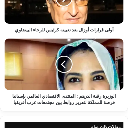
ر
ا
ر
ا
ت
أولى قرارات أوزال بعد تعيينه كرئيس للرجاء البيضاوي
أ
و
ا
ز
ل
ا
و
ل
ز
ب
ي
ع
ر
د
ة
ت
ر
ع
ق
ي
ي
الوزيرة رقية الدرهم : المنتدى الاقتصادي العالمي بإسبانيا
ي
ة
فرصة للمملكة لتعزيز روابط بين مجتمعات غرب أفريقيا
ن
ا
ه
ل
ك
د
ر
ر
مقالات ذات صلة