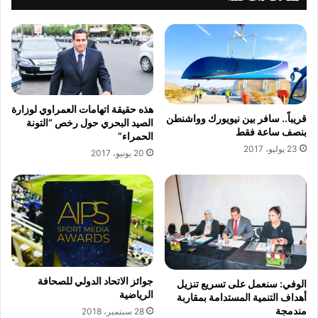
ئ
ه
ي
م
س
:
ل
ا
ل
ل
ر
م
ج
ن
هذه حقيقة اتهامات العمراوي لوزارة
ا
ت
قريباً.. سافر بين نيويورك وواشنطن
الصيد البحري حول رخص “التونة
ء
د
بنصف ساعة فقط
الحمراء”
ا
ى
23 يوليو، 2017
20 يونيو، 2017
ل
ا
ب
ل
ي
ا
ض
ق
ا
ت
و
ص
ي
ا
د
ي
جوائز الاتحاد الدولي للصحافة
الوفي: سنعمل على تسريع تنزيل
ا
الرياضية
أهداف التنمية المستدامة بمقاربة
ل
مندمجة
28 سبتمبر، 2018