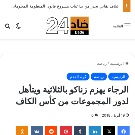
ائتلاف نقابي يحذر من تداعيات مشروع قانون المنظومة المعلوماتية الصحية ويدعو الحكومة إلى إعادة النظر فيه..
بح
الوضع ا
القائمة
الرئيسية
/
رياضة
الرئيسية
رياضة
كرة القدم
الرجاء يهزم زناكو بالثلاثية ويتأهل
لدور المجموعات من كأس الكاف
19 أبريل، 2018
0
لينكدإن
‏Tumblr
بينتيريست
‏Reddit
‏VKontakte
Odnoklassniki