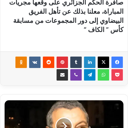
صافرة الحكم الجزائري على وقعها مجريات
المباراة، معلنا بذلك عن تأهل الفريق
البيضاوي إلى دور المجموعات من مسابقة
كأس ” الكاف “
لينكدإن
‏Tumblr
بينتيريست
‏Reddit
‏VKontakte
Odnoklassniki
‫Pocket
واتساب
تيلقرام
ڤايبر
مشاركة عبر البريد
أ
و
ل
ى
ق