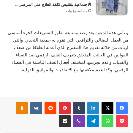
الاجتماعية بتقليص كلفة العلاج على المرضى…
منذ أسبوع واحد
و تأتي هده الدعوة بعد رصد ومتابعة تطور التشريعات كجزء أساسي
من العمل النضالي والترافعي التي تقوم به جمعية التحدي والتي
ارتأت من خلاله تقديم هذا المقترح الذي أعدته انطلاقا من ضعف
القوانين في الجانب المتعلق بتعريف العنف الرقمي ضد النساء
والفتيات وعدم تجريمها لمختلف أفعال العنف الناشئة في الفضاء
الرقمي، وكذا عدم ملاءمتها مع الاتفاقيات والمواثيق الدولية.
لينكدإن
بينتيريست
klassniki
‫Pocket
واتساب
تيلقرام
ڤايبر
مشاركة عبر البريد