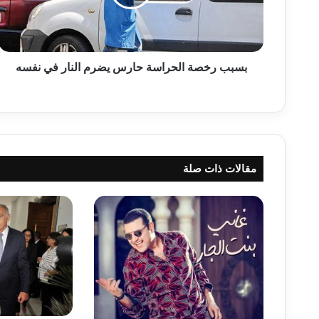
خ
ص
ة
ا
ل
بسبب رخصة الحراسة حارس يضرم النار في نفسه
ح
ر
ا
س
ة
ح
مقالات ذات صلة
ا
ر
س
ي
ض
ر
م
ا
ل
ن