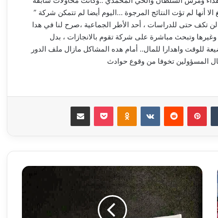
والفداء ومرس السلطان والحي المحمدي ..وكانت محاولات سابقة
لا أنها لم تؤت النتائج المرجوة …اليوم أيضا لم تتمكن شركة ”
ن تكف حتى للدراسات ، أحد الأطر الجماعية ،صرح لنا في هدا
 وغيرها وتبحث مباشرة على شركة تقوم بالانجازات ، بدل
يعة للوقت واهدارا للمال.. أمام هده المشاكل مازال ملف الدور
بال المسؤولين تخوفا من وقوع حوادث
‏Tumblr
بينتيريست
‏Reddit
‏VKontakte
Odnoklassniki
‫Pocket
مشاركة عبر البريد
ا
ل
ت
ر
خ