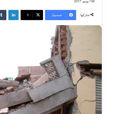
1 يونيو، 2017
لينكدإن
فيسبوك
‫X
شاركها