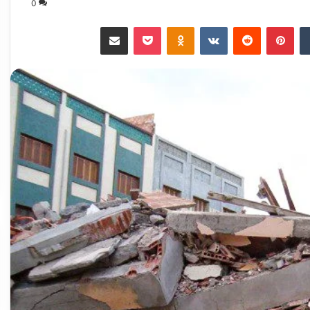
0
‏Tumblr
بينتيريست
‏Reddit
‏VKontakte
Odnoklassniki
‫Pocket
مشاركة عبر البريد