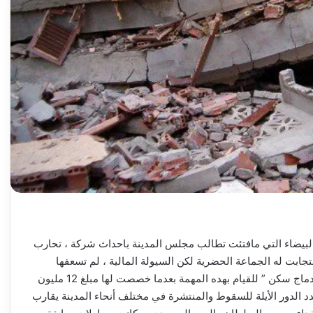
بيضاء التي مافتئت تطالب مجلس المدينة باحداث شركة ، تحارب
ابت له الجماعة الحضرية لكن السيولة المالية ، لم تسعفها
للدهاب بعيدا في هدا الملف اد قامت مؤخرا بتكليف شركة ” ادماج سكن ” للقيام بهده المهمة بعدما خصصت لها مبلغ 12 مليون
 الدور الأيلة للسقوط والمنتشرة في مختلف أنحاء المدينة يقارب