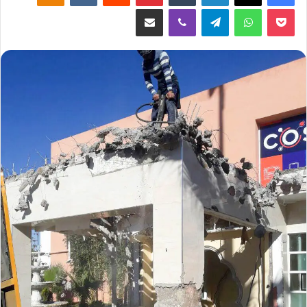
‫Pocket
واتساب
تيلقرام
ڤايبر
مشاركة عبر البريد