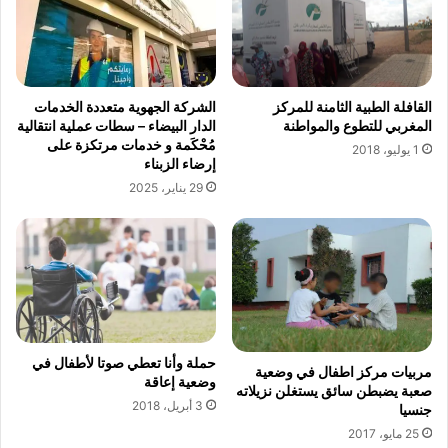
ي
ة
ب
ا
ل
القافلة الطبية الثامنة للمركز
الشركة الجهوية متعددة الخدمات
م
المغربي للتطوع والمواطنة
الدار البيضاء – سطات عملية انتقالية
غ
مُحْكَمة و خدمات مرتكزة على
1 يوليو، 2018
ر
إرضاء الزبناء
ب
29 يناير، 2025
حملة وأنا تعطي صوتا لأطفال في
مربيات مركز اطفال في وضعية
وضعية إعاقة
صعبة يضبطن سائق يستغلن نزيلاته
3 أبريل، 2018
جنسيا
25 مايو، 2017