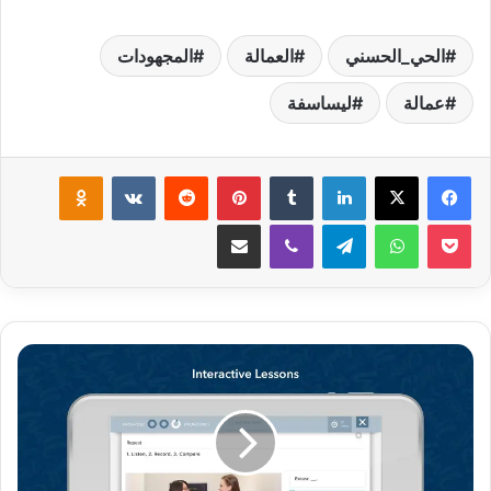
الحي_الحسني
العمالة
المجهودات
عمالة
ليساسفة
لينكدإن
‏Tumblr
بينتيريست
‏Reddit
‏VKontakte
Odnoklassniki
‫Pocket
واتساب
تيلقرام
ڤايبر
مشاركة عبر البريد
ت
ط
ب
ي
ق
ج