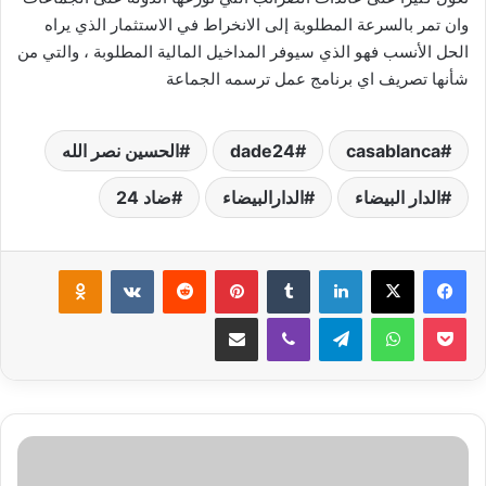
وان تمر بالسرعة المطلوبة إلى الانخراط في الاستثمار الذي يراه
الحل الأنسب فهو الذي سيوفر المداخيل المالية المطلوبة ، والتي من
شأنها تصريف اي برنامج عمل ترسمه الجماعة
casablanca
dade24
الحسين نصر الله
الدار البيضاء
الدارالبيضاء
ضاد 24
لينكدإن
بينتيريست
klassniki
‫Pocket
واتساب
تيلقرام
ڤايبر
مشاركة عبر البريد
ممتلو
مجلس