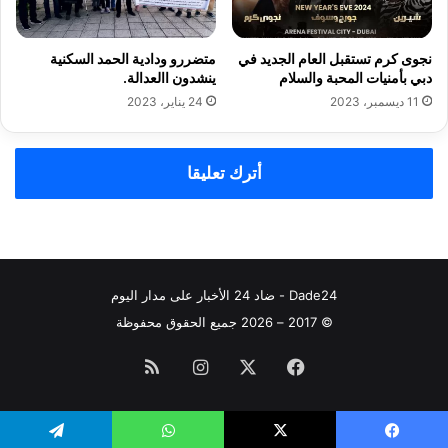
نجوى كرم تستقبل العام الجديد في
متضررو ودادية الحمد السكنية
دبي بأمنيات المحبة والسلام
ينشدون االعدالة.
11 ديسمبر، 2023
24 يناير، 2023
أترك تعليقا
Dade24 - ضاد 24 الأخبار على مدار اليوم
© 2017 – 2026 جميع الحقوق محفوظة
فيسبوك
‫X
انستقرام
ملخص
الموقع