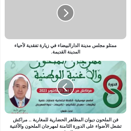
مدينة
الدارالبيضاء
في
زيارة
تفقدية
لأحياء
المدينة
القديمة.
ممتلو مجلس مدينة الدارالبيضاء في زيارة تفقدية لأحياء
المدينة القديمة.
فن
الملحون
ديوان
المظاهر
الحضارية
للمغاربة
..
مراكش
تشعل
الأضواء
فن الملحون ديوان المظاهر الحضارية للمغاربة .. مراكش
على
تشعل الأضواء على الدورة الثامنة لمهرجان الملحون والأغنية
الدورة