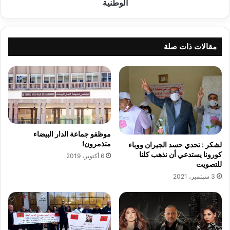
الوطنية
الثامنة
لمهرجان
الملحون
والأغنية
مقالات ذات صلة
الوطنية
موظفو جماعة الدار البيضاء
متذمرون‮!‬
لشكر : تحدي حسد الجيران ووباء
كورونا يستدعي أن نذهب كلنا
6 أكتوبر، 2019
للتصويت
3 سبتمبر، 2021