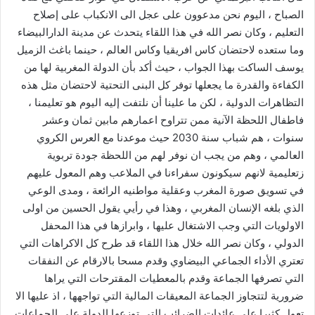
الصباح ، اليوم نحن مدعوون على عجل الى الانكباب على إصلاح
التعليم ، وكان نصر الله في هذا اللقاء يتحدث عن مدينة الدارالبيضاء
وما ستعده لاحتضان كاس افريقيا وكاس العالم ، حينما باغث الزميل
يوسف الساكت بهذا الجواب ، حيث أكد بأن الدولة المغربية لها من
الكفاءة والقدرة ما يجعلها توفر كل البنى التحتية لاحتضان مثل هذه
التظاهرات الدولية ، لكن ما علينا أن نلتفت إليه اليوم هو تعليمنا ،
فاطفال اللحظة الآنية ممن تتراوح اعمارهم مابين ثمان وعشر
سنوات ، هم شباب سنة 2030 حيث موعدنا مع العرس الكروي
العالمي ، وهم من يجب ان نوفر لهم من اللحظة جودة تربوية
زتعليمية لانهم سيكونون سفراءنا في الملاعب وهم المعول عليهم
في تسويق صورة المغرب وعقلية مواطنيه الرائعة ، ومدى الوعي
الذي بلغه الإنسان المغربي ، وهذا في رأيي يقول الحسين من اولى
الاولويات التي وجب الاشتغال عليها ، وابرازها في هذا المحفل
الدولي ، وكان نصر الله خلال هذا اللقاء قد طرح كل الاكراهات التي
تعتري الأداء الجماعي البيضاوي وقدم مسحا بالارقام عن النفقات
التي تصرفها الجماعة وقدم بالمعطيات المقترحات التي يراها
ضرورية لتتجاوز الجماعة المعيقات المالية التي تواجهها ، اذ عليها الا
تعول كثيرا على عائدات الضرائب التي توزعها الدولة على الجماعات