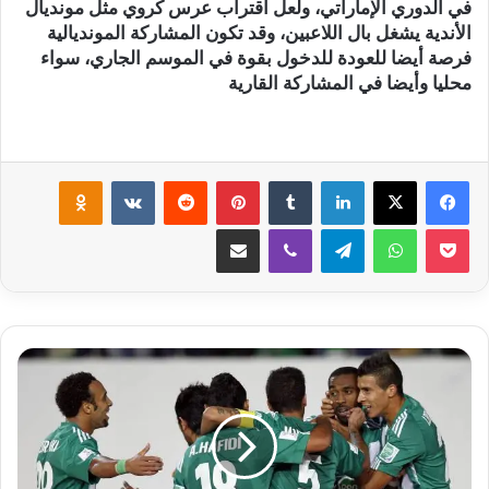
في الدوري الإماراتي، ولعل اقتراب عرس كروي مثل مونديال
الأندية يشغل بال اللاعبين، وقد تكون المشاركة المونديالية
فرصة أيضا للعودة للدخول بقوة في الموسم الجاري، سواء
محليا وأيضا في المشاركة القارية
لينكدإن
‏Tumblr
بينتيريست
‏Reddit
‏VKontakte
Odnoklassniki
‫Pocket
واتساب
تيلقرام
ڤايبر
مشاركة عبر البريد
ج
م
ا
ه
ي
ر