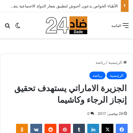
الأطباء الخواص يدعون أخنوش لتطبيق شعار الدولة الاجتماعية بتقليص كلفة العلاج على المرضى…
بح
الوضع ا
القائمة
الرئيسية
/
رياضة
الرئيسية
رياضة
الجزيرة الاماراتي يستهدف تحقيق
إنجاز الرجاء وكاشيما
29 نوفمبر، 2017
0
لينكدإن
‏Tumblr
بينتيريست
‏Reddit
‏VKontakte
Odnoklassniki