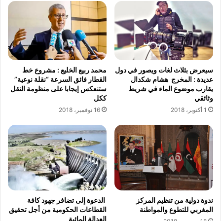
ة
ا
ض
ﻷ
د
ز
ح
ي
س
ا
ب
ء
ا
ا
محمد ربيع الخليع : مشروع خط
سيعرض بثلاث لغات ويصور في دول
ن
ل
القطار فائق السرعة “نقلة نوعية”
عديدة : المخرج هشام شكدال
ش
ستنعكس إيجابا على منظومة النقل
يقارب موضوع الماء في شريط
ه
ككل
وثائقي
ي
16 نوفمبر، 2018
1 أكتوبر، 2018
ر
ع
ص
ا
م
ب
ل
ا
ل
ندوة دولية من تنظيم المركز
‮ ‬الدعوة إلى تضافر جهود كافة
ي
المغربي للتطوع والمواطنة
القطاعات الحكومية من أجل تحقيق
و
العدالة المائية