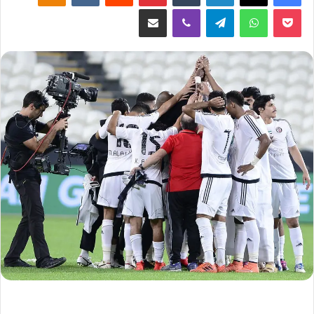
‫Pocket
واتساب
تيلقرام
ڤايبر
مشاركة عبر البريد